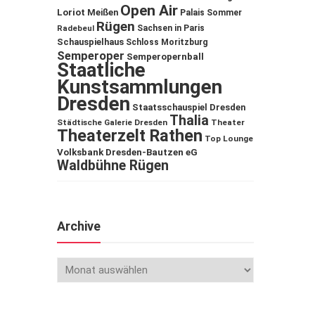
Open Air
Loriot
Meißen
Palais Sommer
Rügen
Sachsen in Paris
Radebeul
Schauspielhaus
Schloss Moritzburg
Semperoper
Semperopernball
Staatliche
Kunstsammlungen
Dresden
Staatsschauspiel Dresden
Thalia
Städtische Galerie Dresden
Theater
Theaterzelt Rathen
Top Lounge
Volksbank Dresden-Bautzen eG
Waldbühne Rügen
Archive