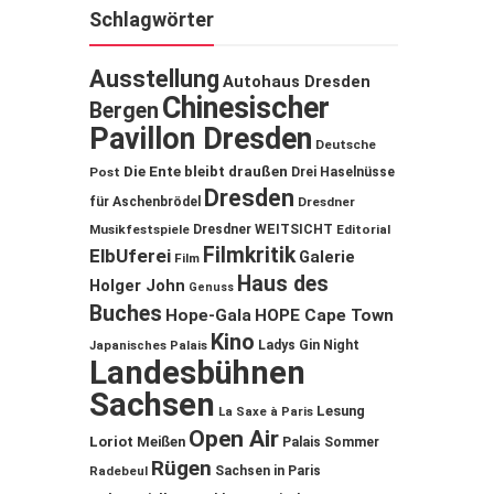
Schlagwörter
Ausstellung
Autohaus Dresden
Chinesischer
Bergen
Pavillon Dresden
Deutsche
Die Ente bleibt draußen
Post
Drei Haselnüsse
Dresden
für Aschenbrödel
Dresdner
Musikfestspiele
Dresdner WEITSICHT
Editorial
Filmkritik
ElbUferei
Galerie
Film
Haus des
Holger John
Genuss
Buches
Hope-Gala
HOPE Cape Town
Kino
Ladys Gin Night
Japanisches Palais
Landesbühnen
Sachsen
Lesung
La Saxe à Paris
Open Air
Loriot
Meißen
Palais Sommer
Rügen
Sachsen in Paris
Radebeul