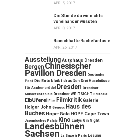
APR. 5, 2017
Die Stunde da wir nichts
voneinander wussten
APR. 8, 2017
Rauschhafte Rachefantasie
APR. 26, 2017
Ausstellung
Autohaus Dresden
Chinesischer
Bergen
Pavillon Dresden
Deutsche
Die Ente bleibt draußen
Post
Drei Haselnüsse
Dresden
für Aschenbrödel
Dresdner
Musikfestspiele
Dresdner WEITSICHT
Editorial
Filmkritik
ElbUferei
Galerie
Film
Haus des
Holger John
Genuss
Buches
Hope-Gala
HOPE Cape Town
Kino
Ladys Gin Night
Japanisches Palais
Landesbühnen
Sachsen
Lesung
La Saxe à Paris