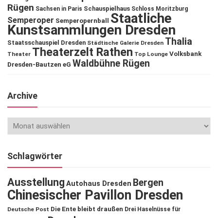
Rügen
Schauspielhaus
Sachsen in Paris
Schloss Moritzburg
Staatliche
Semperoper
Semperopernball
Kunstsammlungen Dresden
Thalia
Staatsschauspiel Dresden
Städtische Galerie Dresden
Theaterzelt Rathen
Volksbank
Theater
Top Lounge
Waldbühne Rügen
Dresden-Bautzen eG
Archive
Schlagwörter
Ausstellung
Bergen
Autohaus Dresden
Chinesischer Pavillon Dresden
Die Ente bleibt draußen
Deutsche Post
Drei Haselnüsse für