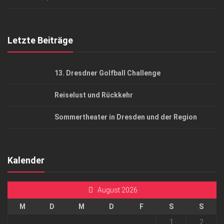
Top Gesundheitsforum Dresden / Ostsachsen
Mediadaten
Letzte Beiträge
13. Dresdner Golfball Challenge
Reiselust und Rückkehr
Sommertheater in Dresden und der Region
Kalender
August 2026
M
D
M
D
F
S
S
1
2