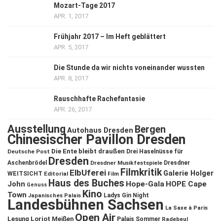
Mozart-Tage 2017
APR. 1, 2017
Frühjahr 2017 – Im Heft geblättert
APR. 5, 2017
Die Stunde da wir nichts voneinander wussten
APR. 8, 2017
Rauschhafte Rachefantasie
APR. 26, 2017
Ausstellung
Bergen
Autohaus Dresden
Chinesischer Pavillon Dresden
Die Ente bleibt draußen
Deutsche Post
Drei Haselnüsse für
Dresden
Aschenbrödel
Dresdner Musikfestspiele
Dresdner
Filmkritik
ElbUferei
Galerie Holger
WEITSICHT
Editorial
Film
Haus des Buches
John
Hope-Gala
HOPE Cape
Genuss
Kino
Town
Ladys Gin Night
Japanisches Palais
Landesbühnen Sachsen
La Saxe à Paris
Open Air
Lesung
Loriot
Meißen
Palais Sommer
Radebeul