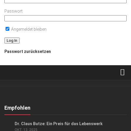
Passwort
Angemeldet bleiben
Passwort zurücksetzen
Verkaufsstellen
Abonnement
Kontakt, Impressum
Empfohlen
Datenschutzerklärung
GESCHÄFT
/
GESELLSCHAFT
Dr. Claus Butze: Ein Preis für das Lebenswerk
AGB
OKT. 13, 2025