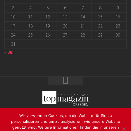
3
4
5
6
7
8
9
10
11
12
13
14
15
16
17
18
19
20
21
22
23
24
25
26
27
28
29
30
31
« Juli
2026 progressmedia Verlag & Werbeagentur GmbH • Bautzner
Wir verwenden Cookies, um die Website für Sie zu
Landstraße 62 • 01324 Dresden
personalisieren und um zu analysieren, wie unsere Website
genutzt wird. Weitere Informationen finden Sie in unseren