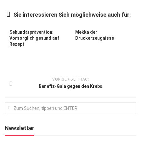
Kunst & Kultur
Sie interessieren Sich möglichweise auch für:
Lifestyle
Ausflug & Reise
Sekundärprävention:
Mekka der
Vorsorglich gesund auf
Druckerzeugnisse
Podcast
Rezept
Top Branchen
SACHSEN IN PARIS
VORIGER BEITRAG:
Benefiz-Gala gegen den Krebs
Newsletter