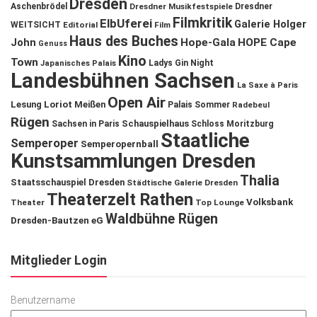
Dresden
Aschenbrödel
Dresdner Musikfestspiele
Dresdner
Filmkritik
ElbUferei
Galerie Holger
WEITSICHT
Editorial
Film
Haus des Buches
John
Hope-Gala
HOPE Cape
Genuss
Kino
Town
Ladys Gin Night
Japanisches Palais
Landesbühnen Sachsen
La Saxe à Paris
Open Air
Lesung
Loriot
Meißen
Palais Sommer
Radebeul
Rügen
Schauspielhaus
Sachsen in Paris
Schloss Moritzburg
Staatliche
Semperoper
Semperopernball
Kunstsammlungen Dresden
Thalia
Staatsschauspiel Dresden
Städtische Galerie Dresden
Theaterzelt Rathen
Volksbank
Theater
Top Lounge
Waldbühne Rügen
Dresden-Bautzen eG
Mitglieder Login
Benutzername