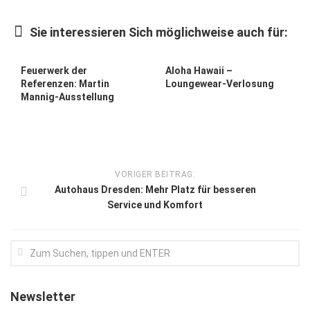
Kunst & Kultur
Sie interessieren Sich möglichweise auch für:
Lifestyle
Ausflug & Reise
Feuerwerk der
Aloha Hawaii –
Referenzen: Martin
Loungewear-Verlosung
Podcast
Mannig-Ausstellung
Top Branchen
SACHSEN IN PARIS
VORIGER BEITRAG:
Autohaus Dresden: Mehr Platz für besseren
Service und Komfort
Newsletter