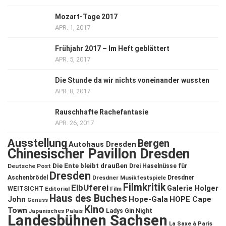
Mozart-Tage 2017
APR. 1, 2017
Frühjahr 2017 – Im Heft geblättert
APR. 5, 2017
Die Stunde da wir nichts voneinander wussten
APR. 8, 2017
Rauschhafte Rachefantasie
APR. 26, 2017
Ausstellung
Bergen
Autohaus Dresden
Chinesischer Pavillon Dresden
Die Ente bleibt draußen
Deutsche Post
Drei Haselnüsse für
Dresden
Aschenbrödel
Dresdner Musikfestspiele
Dresdner
Filmkritik
ElbUferei
Galerie Holger
WEITSICHT
Editorial
Film
Haus des Buches
John
Hope-Gala
HOPE Cape
Genuss
Kino
Town
Ladys Gin Night
Japanisches Palais
Landesbühnen Sachsen
La Saxe à Paris