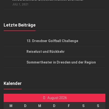
AGB
JULI 1, 2021
Top Gesundheitsforum Dresden / Ostsachsen
Mediadaten
Letzte Beiträge
13. Dresdner Golfball Challenge
Reiselust und Rückkehr
Sommertheater in Dresden und der Region
Kalender
August 2026
M
D
M
D
F
S
S