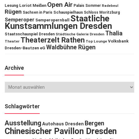
Open Air
Lesung
Loriot
Meißen
Palais Sommer
Radebeul
Rügen
Schauspielhaus
Sachsen in Paris
Schloss Moritzburg
Staatliche
Semperoper
Semperopernball
Kunstsammlungen Dresden
Thalia
Staatsschauspiel Dresden
Städtische Galerie Dresden
Theaterzelt Rathen
Volksbank
Theater
Top Lounge
Waldbühne Rügen
Dresden-Bautzen eG
Archive
Schlagwörter
Ausstellung
Bergen
Autohaus Dresden
Chinesischer Pavillon Dresden