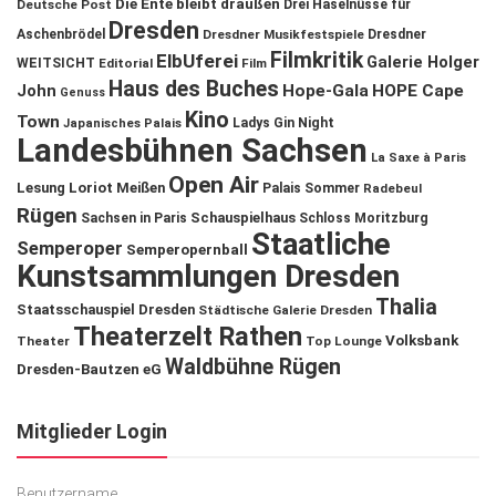
Die Ente bleibt draußen
Deutsche Post
Drei Haselnüsse für
Dresden
Aschenbrödel
Dresdner Musikfestspiele
Dresdner
Filmkritik
ElbUferei
Galerie Holger
WEITSICHT
Editorial
Film
Haus des Buches
John
Hope-Gala
HOPE Cape
Genuss
Kino
Town
Ladys Gin Night
Japanisches Palais
Landesbühnen Sachsen
La Saxe à Paris
Open Air
Lesung
Loriot
Meißen
Palais Sommer
Radebeul
Rügen
Schauspielhaus
Sachsen in Paris
Schloss Moritzburg
Staatliche
Semperoper
Semperopernball
Kunstsammlungen Dresden
Thalia
Staatsschauspiel Dresden
Städtische Galerie Dresden
Theaterzelt Rathen
Volksbank
Theater
Top Lounge
Waldbühne Rügen
Dresden-Bautzen eG
Mitglieder Login
Benutzername