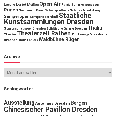
Open Air
Lesung
Loriot
Meißen
Palais Sommer
Radebeul
Rügen
Schauspielhaus
Sachsen in Paris
Schloss Moritzburg
Staatliche
Semperoper
Semperopernball
Kunstsammlungen Dresden
Thalia
Staatsschauspiel Dresden
Städtische Galerie Dresden
Theaterzelt Rathen
Volksbank
Theater
Top Lounge
Waldbühne Rügen
Dresden-Bautzen eG
Archive
Schlagwörter
Ausstellung
Bergen
Autohaus Dresden
Chinesischer Pavillon Dresden