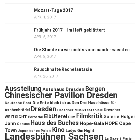
Mozart-Tage 2017
APR. 1, 2017
Frühjahr 2017 – Im Heft geblättert
APR. 5, 2017
Die Stunde da wir nichts voneinander wussten
APR. 8, 2017
Rauschhafte Rachefantasie
APR. 26, 2017
Ausstellung
Bergen
Autohaus Dresden
Chinesischer Pavillon Dresden
Die Ente bleibt draußen
Deutsche Post
Drei Haselnüsse für
Dresden
Aschenbrödel
Dresdner Musikfestspiele
Dresdner
Filmkritik
ElbUferei
Galerie Holger
WEITSICHT
Editorial
Film
Haus des Buches
John
Hope-Gala
HOPE Cape
Genuss
Kino
Town
Ladys Gin Night
Japanisches Palais
Landesbühnen Sachsen
La Saxe à Paris