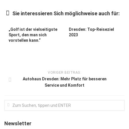
Kunst & Kultur
Sie interessieren Sich möglichweise auch für:
Lifestyle
Ausflug & Reise
„Golf ist der vielseitigste
Dresden: Top-Reiseziel
Sport, den man sich
2023
Podcast
vorstellen kann.“
Top Branchen
SACHSEN IN PARIS
VORIGER BEITRAG:
Autohaus Dresden: Mehr Platz für besseren
Service und Komfort
Newsletter