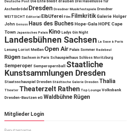
Die Ente bleibt draußen
Deutsche Post
Drei Haselnüsse für
Dresden
Aschenbrödel
Dresdner Musikfestspiele
Dresdner
Filmkritik
ElbUferei
Galerie Holger
WEITSICHT
Editorial
Film
Haus des Buches
John
Hope-Gala
HOPE Cape
Genuss
Kino
Town
Ladys Gin Night
Japanisches Palais
Landesbühnen Sachsen
La Saxe à Paris
Open Air
Lesung
Loriot
Meißen
Palais Sommer
Radebeul
Rügen
Schauspielhaus
Sachsen in Paris
Schloss Moritzburg
Staatliche
Semperoper
Semperopernball
Kunstsammlungen Dresden
Thalia
Staatsschauspiel Dresden
Städtische Galerie Dresden
Theaterzelt Rathen
Volksbank
Theater
Top Lounge
Waldbühne Rügen
Dresden-Bautzen eG
Mitglieder Login
Benutzername