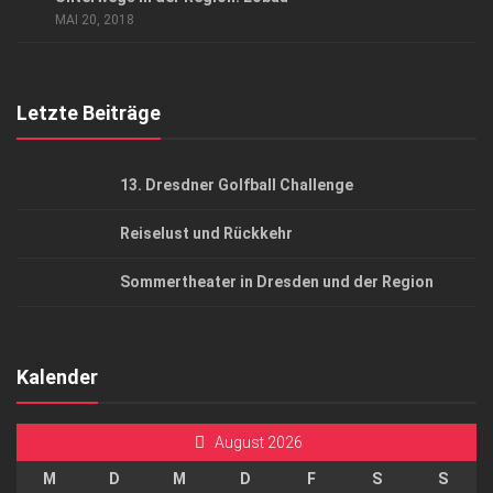
AGB
MAI 20, 2018
Top Gesundheitsforum Dresden / Ostsachsen
Mediadaten
Letzte Beiträge
13. Dresdner Golfball Challenge
Reiselust und Rückkehr
Sommertheater in Dresden und der Region
Kalender
August 2026
M
D
M
D
F
S
S