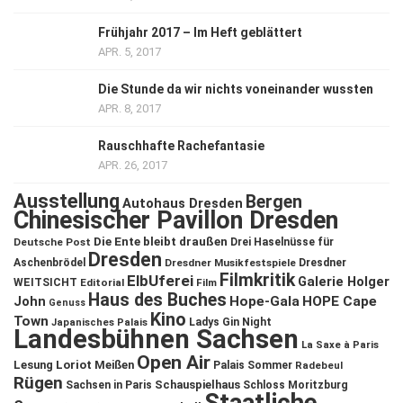
Frühjahr 2017 – Im Heft geblättert
APR. 5, 2017
Die Stunde da wir nichts voneinander wussten
APR. 8, 2017
Rauschhafte Rachefantasie
APR. 26, 2017
Ausstellung
Bergen
Autohaus Dresden
Chinesischer Pavillon Dresden
Die Ente bleibt draußen
Deutsche Post
Drei Haselnüsse für
Dresden
Aschenbrödel
Dresdner Musikfestspiele
Dresdner
Filmkritik
ElbUferei
Galerie Holger
WEITSICHT
Editorial
Film
Haus des Buches
John
Hope-Gala
HOPE Cape
Genuss
Kino
Town
Ladys Gin Night
Japanisches Palais
Landesbühnen Sachsen
La Saxe à Paris
Open Air
Lesung
Loriot
Meißen
Palais Sommer
Radebeul
Rügen
Schauspielhaus
Sachsen in Paris
Schloss Moritzburg
Staatliche