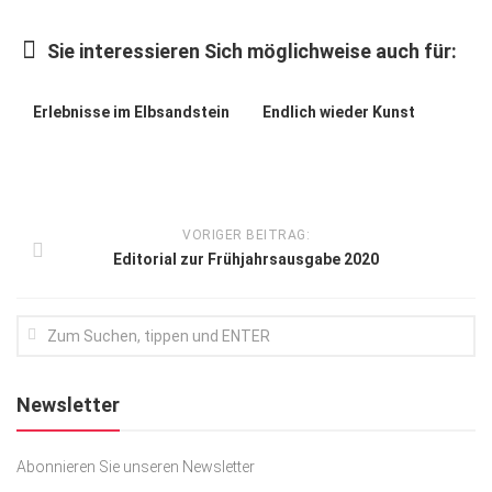
Kunst & Kultur
Sie interessieren Sich möglichweise auch für:
Lifestyle
Ausflug & Reise
Erlebnisse im Elbsandstein
Endlich wieder Kunst
Podcast
Top Branchen
SACHSEN IN PARIS
VORIGER BEITRAG:
Editorial zur Frühjahrsausgabe 2020
Newsletter
Abonnieren Sie unseren Newsletter