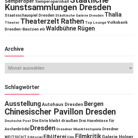
Semperoper
Semperopernball
Kunstsammlungen Dresden
Thalia
Staatsschauspiel Dresden
Städtische Galerie Dresden
Theaterzelt Rathen
Volksbank
Theater
Top Lounge
Waldbühne Rügen
Dresden-Bautzen eG
Archive
Schlagwörter
Ausstellung
Bergen
Autohaus Dresden
Chinesischer Pavillon Dresden
Die Ente bleibt draußen
Deutsche Post
Drei Haselnüsse für
Dresden
Aschenbrödel
Dresdner Musikfestspiele
Dresdner
Filmkritik
ElbUferei
Galerie Holger
WEITSICHT
Editorial
Film