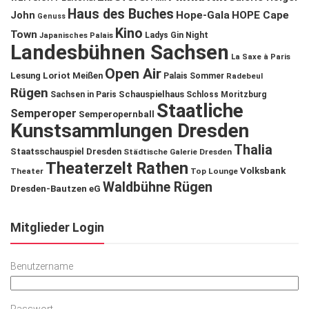
Haus des Buches
John
Hope-Gala
HOPE Cape
Genuss
Kino
Town
Ladys Gin Night
Japanisches Palais
Landesbühnen Sachsen
La Saxe à Paris
Open Air
Lesung
Loriot
Meißen
Palais Sommer
Radebeul
Rügen
Schauspielhaus
Sachsen in Paris
Schloss Moritzburg
Staatliche
Semperoper
Semperopernball
Kunstsammlungen Dresden
Thalia
Staatsschauspiel Dresden
Städtische Galerie Dresden
Theaterzelt Rathen
Volksbank
Theater
Top Lounge
Waldbühne Rügen
Dresden-Bautzen eG
Mitglieder Login
Benutzername