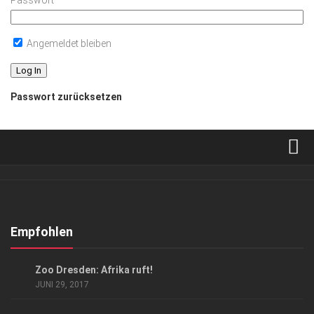
Passwort
Angemeldet bleiben
Passwort zurücksetzen
Verkaufsstellen
Abonnement
Kontakt, Impressum
Empfohlen
Datenschutzerklärung
GESELLSCHAFT
Zoo Dresden: Afrika ruft!
AGB
JUNI 29, 2017
Top Gesundheitsforum Dresden / Ostsachsen