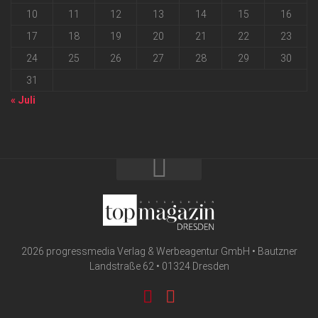
10
11
12
13
14
15
16
17
18
19
20
21
22
23
24
25
26
27
28
29
30
31
« Juli
2026 progressmedia Verlag & Werbeagentur GmbH • Bautzner
Landstraße 62 • 01324 Dresden