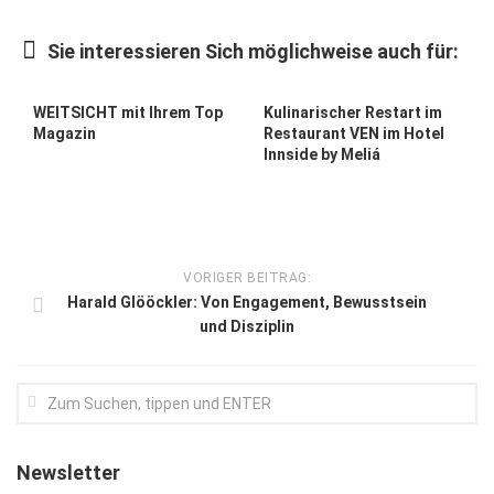
Kunst & Kultur
Sie interessieren Sich möglichweise auch für:
Lifestyle
Ausflug & Reise
WEITSICHT mit Ihrem Top
Kulinarischer Restart im
Magazin
Restaurant VEN im Hotel
Podcast
Innside by Meliá
Top Branchen
SACHSEN IN PARIS
VORIGER BEITRAG:
Harald Glööckler: Von Engagement, Bewusstsein
und Disziplin
Newsletter