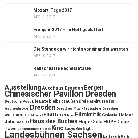
Mozart-Tage 2017
APR. 1, 2017
Frühjahr 2017 – Im Heft geblättert
APR. 5, 2017
Die Stunde da wir nichts voneinander wussten
APR. 8, 2017
Rauschhafte Rachefantasie
APR. 26, 2017
Ausstellung
Bergen
Autohaus Dresden
Chinesischer Pavillon Dresden
Die Ente bleibt draußen
Deutsche Post
Drei Haselnüsse für
Dresden
Aschenbrödel
Dresdner Musikfestspiele
Dresdner
Filmkritik
ElbUferei
Galerie Holger
WEITSICHT
Editorial
Film
Haus des Buches
John
Hope-Gala
HOPE Cape
Genuss
Kino
Town
Ladys Gin Night
Japanisches Palais
Landesbühnen Sachsen
La Saxe à Paris