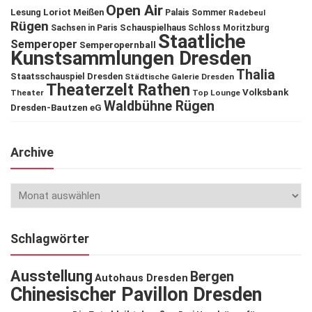
Open Air
Lesung
Loriot
Meißen
Palais Sommer
Radebeul
Rügen
Schauspielhaus
Sachsen in Paris
Schloss Moritzburg
Staatliche
Semperoper
Semperopernball
Kunstsammlungen Dresden
Thalia
Staatsschauspiel Dresden
Städtische Galerie Dresden
Theaterzelt Rathen
Volksbank
Theater
Top Lounge
Waldbühne Rügen
Dresden-Bautzen eG
Archive
Schlagwörter
Ausstellung
Bergen
Autohaus Dresden
Chinesischer Pavillon Dresden