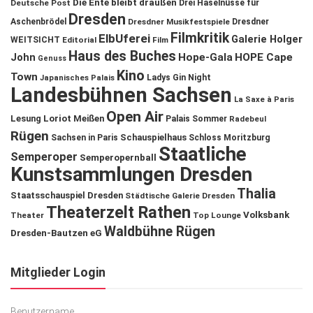
Die Ente bleibt draußen
Deutsche Post
Drei Haselnüsse für
Dresden
Aschenbrödel
Dresdner Musikfestspiele
Dresdner
Filmkritik
ElbUferei
Galerie Holger
WEITSICHT
Editorial
Film
Haus des Buches
John
Hope-Gala
HOPE Cape
Genuss
Kino
Town
Ladys Gin Night
Japanisches Palais
Landesbühnen Sachsen
La Saxe à Paris
Open Air
Lesung
Loriot
Meißen
Palais Sommer
Radebeul
Rügen
Schauspielhaus
Sachsen in Paris
Schloss Moritzburg
Staatliche
Semperoper
Semperopernball
Kunstsammlungen Dresden
Thalia
Staatsschauspiel Dresden
Städtische Galerie Dresden
Theaterzelt Rathen
Volksbank
Theater
Top Lounge
Waldbühne Rügen
Dresden-Bautzen eG
Mitglieder Login
Benutzername