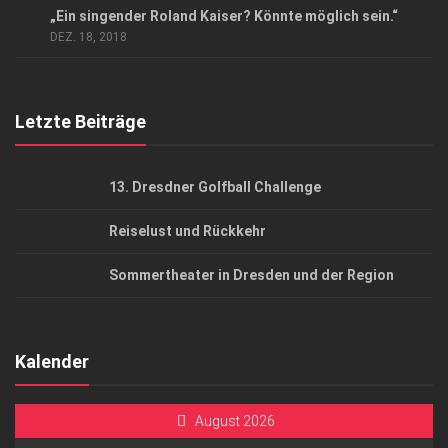
AGB
„Ein singender Roland Kaiser? Könnte möglich sein.“
DEZ. 18, 2018
Top Gesundheitsforum Dresden / Ostsachsen
Mediadaten
Letzte Beiträge
13. Dresdner Golfball Challenge
Reiselust und Rückkehr
Sommertheater in Dresden und der Region
Kalender
August 2026