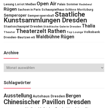
Open Air
Lesung
Loriot
Meißen
Palais Sommer
Radebeul
Rügen
Schauspielhaus
Sachsen in Paris
Schloss Moritzburg
Staatliche
Semperoper
Semperopernball
Kunstsammlungen Dresden
Thalia
Staatsschauspiel Dresden
Städtische Galerie Dresden
Theaterzelt Rathen
Volksbank
Theater
Top Lounge
Waldbühne Rügen
Dresden-Bautzen eG
Archive
Schlagwörter
Ausstellung
Bergen
Autohaus Dresden
Chinesischer Pavillon Dresden