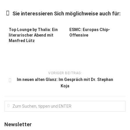
Kunst & Kultur
Sie interessieren Sich möglichweise auch für:
Lifestyle
Ausflug & Reise
Top Lounge by Thalia: Ein
ESMC: Europas Chip-
literarischer Abend mit
Offensive
Podcast
Manfred Lütz
Top Branchen
SACHSEN IN PARIS
VORIGER BEITRAG:
Im neuen alten Glanz: Im Gespräch mit Dr. Stephan
Koja
Newsletter