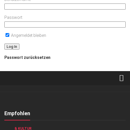
Passwort
Angemeldet bleiben
Passwort zurücksetzen
Verkaufsstellen
Abonnement
Kontakt, Impressum
Empfohlen
Datenschutzerklärung
GESELLSCHAFT
/
GESELLSCHAFT
/
HIGHLIGHTS
/
KUNST
& KULTUR