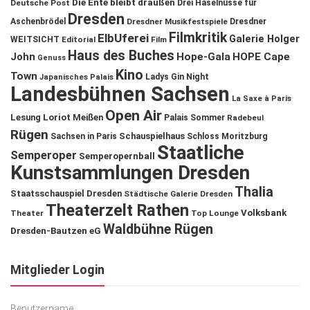
Die Ente bleibt draußen
Deutsche Post
Drei Haselnüsse für
Dresden
Aschenbrödel
Dresdner Musikfestspiele
Dresdner
Filmkritik
ElbUferei
Galerie Holger
WEITSICHT
Editorial
Film
Haus des Buches
John
Hope-Gala
HOPE Cape
Genuss
Kino
Town
Ladys Gin Night
Japanisches Palais
Landesbühnen Sachsen
La Saxe à Paris
Open Air
Lesung
Loriot
Meißen
Palais Sommer
Radebeul
Rügen
Schauspielhaus
Sachsen in Paris
Schloss Moritzburg
Staatliche
Semperoper
Semperopernball
Kunstsammlungen Dresden
Thalia
Staatsschauspiel Dresden
Städtische Galerie Dresden
Theaterzelt Rathen
Volksbank
Theater
Top Lounge
Waldbühne Rügen
Dresden-Bautzen eG
Mitglieder Login
Benutzername