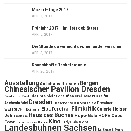
Mozart-Tage 2017
APR. 1, 2017
Frühjahr 2017 – Im Heft geblättert
APR. 5, 2017
Die Stunde da wir nichts voneinander wussten
APR. 8, 2017
Rauschhafte Rachefantasie
APR. 26, 2017
Ausstellung
Bergen
Autohaus Dresden
Chinesischer Pavillon Dresden
Die Ente bleibt draußen
Deutsche Post
Drei Haselnüsse für
Dresden
Aschenbrödel
Dresdner Musikfestspiele
Dresdner
Filmkritik
ElbUferei
Galerie Holger
WEITSICHT
Editorial
Film
Haus des Buches
John
Hope-Gala
HOPE Cape
Genuss
Kino
Town
Ladys Gin Night
Japanisches Palais
Landesbühnen Sachsen
La Saxe à Paris