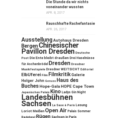
Die Stunde da wir nichts
voneinander wussten
APR. 8, 2017
Rauschhafte Rachefantasie
APR. 26, 2017
Ausstellung
Autohaus Dresden
Chinesischer
Bergen
Pavillon Dresden
Deutsche
Die Ente bleibt draußen
Post
Drei Haselnüsse
Dresden
für Aschenbrödel
Dresdner
Musikfestspiele
Dresdner WEITSICHT
Editorial
Filmkritik
ElbUferei
Galerie
Film
Haus des
Holger John
Genuss
Buches
Hope-Gala
HOPE Cape Town
Kino
Ladys Gin Night
Japanisches Palais
Landesbühnen
Sachsen
Lesung
La Saxe à Paris
Open Air
Loriot
Meißen
Palais Sommer
Rügen
Sachsen in Paris
Radebeul