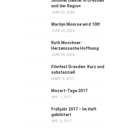
Sommertheater in Dresden
und der Region
JUNI 30, 2026
Marilyn Monroe wird 100!
JUNI 29, 2026
Ruth Moschner:
Herzenssache Hoffnung
JUNI 29, 2026
Filmfest Dresden: Kurz und
substanziell
MÄRZ 4, 2017
Mozart-Tage 2017
APR. 1, 2017
Frühjahr 2017 – Im Heft
geblättert
APR. 5, 2017