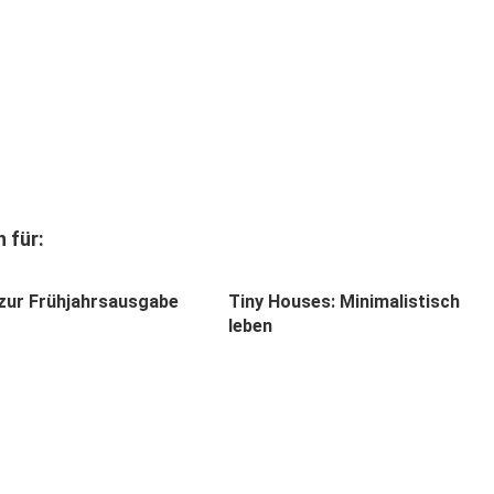
 für:
 zur Frühjahrsausgabe
Tiny Houses: Minimalistisch
leben