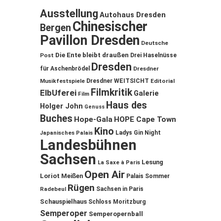
Ausstellung
Autohaus Dresden
Chinesischer
Bergen
Pavillon Dresden
Deutsche
Die Ente bleibt draußen
Post
Drei Haselnüsse
Dresden
für Aschenbrödel
Dresdner
Musikfestspiele
Dresdner WEITSICHT
Editorial
Filmkritik
ElbUferei
Galerie
Film
Haus des
Holger John
Genuss
Buches
Hope-Gala
HOPE Cape Town
Kino
Ladys Gin Night
Japanisches Palais
Landesbühnen
Sachsen
Lesung
La Saxe à Paris
Open Air
Loriot
Meißen
Palais Sommer
Rügen
Sachsen in Paris
Radebeul
Schauspielhaus
Schloss Moritzburg
Semperoper
Semperopernball