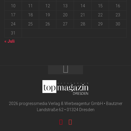
10
11
12
13
14
15
16
17
18
19
20
21
22
23
24
25
26
27
28
29
30
31
« Juli
2026 progressmedia Verlag & Werbeagentur GmbH • Bautzner
Landstraße 62 • 01324 Dresden