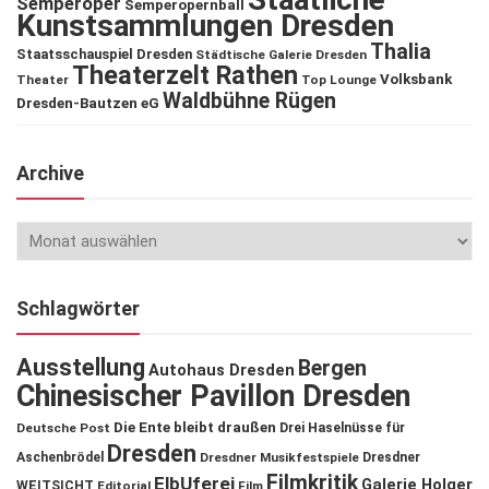
Semperoper
Semperopernball
Kunstsammlungen Dresden
Thalia
Staatsschauspiel Dresden
Städtische Galerie Dresden
Theaterzelt Rathen
Volksbank
Theater
Top Lounge
Waldbühne Rügen
Dresden-Bautzen eG
Archive
Schlagwörter
Ausstellung
Bergen
Autohaus Dresden
Chinesischer Pavillon Dresden
Die Ente bleibt draußen
Deutsche Post
Drei Haselnüsse für
Dresden
Aschenbrödel
Dresdner Musikfestspiele
Dresdner
Filmkritik
ElbUferei
Galerie Holger
WEITSICHT
Editorial
Film