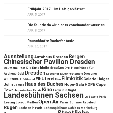
Frühjahr 2017 – Im Heft geblättert
APR. 5, 2017
Die Stunde da wir nichts voneinander wussten
APR. 8, 2017
Rauschhafte Rachefantasie
APR. 26, 2017
Ausstellung
Bergen
Autohaus Dresden
Chinesischer Pavillon Dresden
Die Ente bleibt draußen
Deutsche Post
Drei Haselnüsse für
Dresden
Aschenbrödel
Dresdner Musikfestspiele
Dresdner
Filmkritik
ElbUferei
Galerie Holger
WEITSICHT
Editorial
Film
Haus des Buches
John
Hope-Gala
HOPE Cape
Genuss
Kino
Town
Ladys Gin Night
Japanisches Palais
Landesbühnen Sachsen
La Saxe à Paris
Open Air
Lesung
Loriot
Meißen
Palais Sommer
Radebeul
Rügen
Schauspielhaus
Sachsen in Paris
Schloss Moritzburg
Staatliche