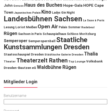
Haus des Buches
John
Hope-Gala
HOPE Cape
Genuss
Kino
Town
Ladys Gin Night
Japanisches Palais
Landesbühnen Sachsen
La Saxe à Paris
Open Air
Lesung
Loriot
Meißen
Palais Sommer
Radebeul
Rügen
Schauspielhaus
Sachsen in Paris
Schloss Moritzburg
Staatliche
Semperoper
Semperopernball
Kunstsammlungen Dresden
Thalia
Staatsschauspiel Dresden
Städtische Galerie Dresden
Theaterzelt Rathen
Volksbank
Theater
Top Lounge
Waldbühne Rügen
Dresden-Bautzen eG
Mitglieder Login
Benutzername