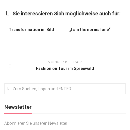
Kunst & Kultur
Sie interessieren Sich möglichweise auch für:
Lifestyle
Ausflug & Reise
Transformation im Bild
„I am the normal one“
Podcast
Top Branchen
SACHSEN IN PARIS
VORIGER BEITRAG:
Fashion on Tour im Spreewald
Newsletter
Abonnieren Sie unseren Newsletter