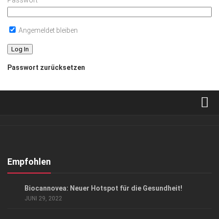
Passwort
Angemeldet bleiben
Passwort zurücksetzen
Verkaufsstellen
Abonnement
Kontakt, Impressum
Empfohlen
Datenschutzerklärung
ANZEIGE
/
GESUND & SCHÖN
Biocannovea: Neuer Hotspot für die Gesundheit!
AGB
JUNI 29, 2022
Top Gesundheitsforum Dresden / Ostsachsen