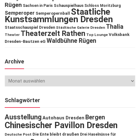
Rügen
Schauspielhaus
Sachsen in Paris
Schloss Moritzburg
Staatliche
Semperoper
Semperopernball
Kunstsammlungen Dresden
Thalia
Staatsschauspiel Dresden
Städtische Galerie Dresden
Theaterzelt Rathen
Volksbank
Theater
Top Lounge
Waldbühne Rügen
Dresden-Bautzen eG
Archive
Schlagwörter
Ausstellung
Bergen
Autohaus Dresden
Chinesischer Pavillon Dresden
Die Ente bleibt draußen
Deutsche Post
Drei Haselnüsse für