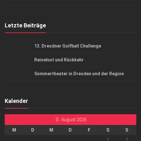
Top Gesundheitsforum Dresden / Ostsachsen
Mediadaten
Letzte Beiträge
13. Dresdner Golfball Challenge
Reiselust und Rückkehr
Sommertheater in Dresden und der Region
Kalender
August 2026
M
D
M
D
F
S
S
1
2