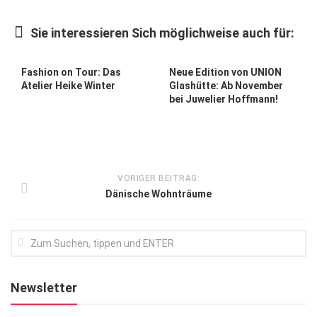
Kunst & Kultur
Sie interessieren Sich möglichweise auch für:
Lifestyle
Ausflug & Reise
Fashion on Tour: Das
Neue Edition von UNION
Atelier Heike Winter
Glashütte: Ab November
Podcast
bei Juwelier Hoffmann!
Top Branchen
SACHSEN IN PARIS
VORIGER BEITRAG:
Dänische Wohnträume
Newsletter