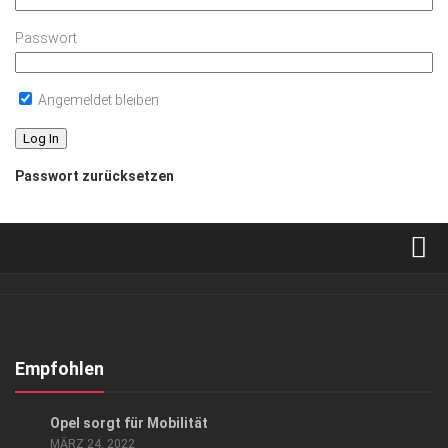
Passwort
Angemeldet bleiben
Passwort zurücksetzen
Verkaufsstellen
Abonnement
Kontakt, Impressum
Empfohlen
Datenschutzerklärung
ANZEIGE
/
GESCHÄFT
Opel sorgt für Mobilität
AGB
MÄRZ 24, 2022