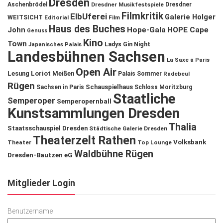
Dresden
Aschenbrödel
Dresdner Musikfestspiele
Dresdner
Filmkritik
ElbUferei
Galerie Holger
WEITSICHT
Editorial
Film
Haus des Buches
John
Hope-Gala
HOPE Cape
Genuss
Kino
Town
Ladys Gin Night
Japanisches Palais
Landesbühnen Sachsen
La Saxe à Paris
Open Air
Lesung
Loriot
Meißen
Palais Sommer
Radebeul
Rügen
Schauspielhaus
Sachsen in Paris
Schloss Moritzburg
Staatliche
Semperoper
Semperopernball
Kunstsammlungen Dresden
Thalia
Staatsschauspiel Dresden
Städtische Galerie Dresden
Theaterzelt Rathen
Volksbank
Theater
Top Lounge
Waldbühne Rügen
Dresden-Bautzen eG
Mitglieder Login
Benutzername