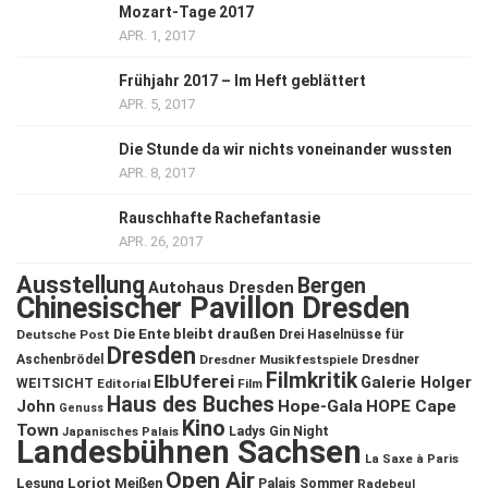
Mozart-Tage 2017
APR. 1, 2017
Frühjahr 2017 – Im Heft geblättert
APR. 5, 2017
Die Stunde da wir nichts voneinander wussten
APR. 8, 2017
Rauschhafte Rachefantasie
APR. 26, 2017
Ausstellung
Bergen
Autohaus Dresden
Chinesischer Pavillon Dresden
Die Ente bleibt draußen
Deutsche Post
Drei Haselnüsse für
Dresden
Aschenbrödel
Dresdner Musikfestspiele
Dresdner
Filmkritik
ElbUferei
Galerie Holger
WEITSICHT
Editorial
Film
Haus des Buches
John
Hope-Gala
HOPE Cape
Genuss
Kino
Town
Ladys Gin Night
Japanisches Palais
Landesbühnen Sachsen
La Saxe à Paris
Open Air
Lesung
Loriot
Meißen
Palais Sommer
Radebeul