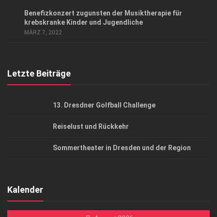
Datenschutzerklärung
CHARITY
/
KUNST & KULTUR
Benefizkonzert zugunsten der Musiktherapie für
AGB
krebskranke Kinder und Jugendliche
MÄRZ 7, 2022
Top Gesundheitsforum Dresden / Ostsachsen
Mediadaten
Letzte Beiträge
13. Dresdner Golfball Challenge
Reiselust und Rückkehr
Sommertheater in Dresden und der Region
Kalender