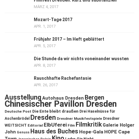
Filmfest Dresden: Kurz und substanziell
MÄRZ 4, 2017
Mozart-Tage 2017
APR. 1, 2017
Frühjahr 2017 – Im Heft geblättert
APR. 5, 2017
Die Stunde da wir nichts voneinander wussten
APR. 8, 2017
Rauschhafte Rachefantasie
APR. 26, 2017
Ausstellung
Bergen
Autohaus Dresden
Chinesischer Pavillon Dresden
Die Ente bleibt draußen
Deutsche Post
Drei Haselnüsse für
Dresden
Aschenbrödel
Dresdner Musikfestspiele
Dresdner
Filmkritik
ElbUferei
Galerie Holger
WEITSICHT
Editorial
Film
Haus des Buches
John
Hope-Gala
HOPE Cape
Genuss
Kino
Town