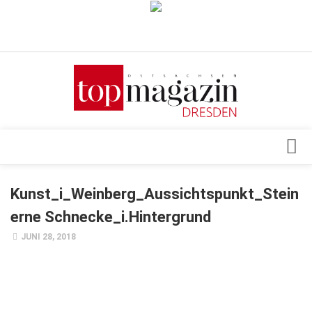
Verkaufsstellen
Abonnement
Kontakt, Impressum
Datenschutzerklärung
AGB
Architektur & Design
Kunst_i_Weinberg_Aussichtspunkt_Stein
Top Gesundheitsforum Dresden / Ostsachsen
Events
erne Schnecke_i.Hintergrund
Mediadaten
Genuss
JUNI 28, 2018
Geschäft
gesund & schön
Gesellschaft