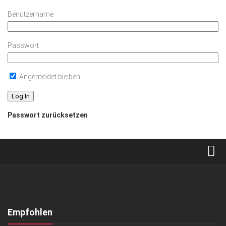
Benutzername
Passwort
Angemeldet bleiben
Passwort zurücksetzen
Verkaufsstellen
Abonnement
Kontakt, Impressum
Empfohlen