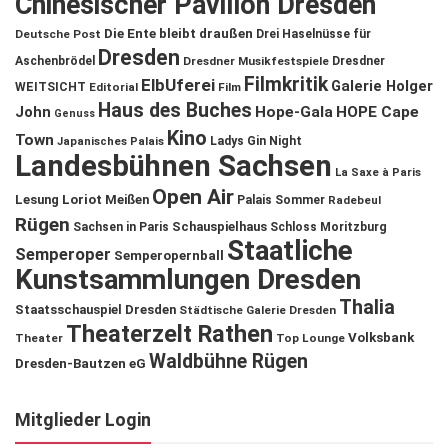
Chinesischer Pavillon Dresden
Die Ente bleibt draußen
Deutsche Post
Drei Haselnüsse für
Dresden
Aschenbrödel
Dresdner Musikfestspiele
Dresdner
Filmkritik
ElbUferei
Galerie Holger
WEITSICHT
Editorial
Film
Haus des Buches
John
Hope-Gala
HOPE Cape
Genuss
Kino
Town
Ladys Gin Night
Japanisches Palais
Landesbühnen Sachsen
La Saxe à Paris
Open Air
Lesung
Loriot
Meißen
Palais Sommer
Radebeul
Rügen
Schauspielhaus
Sachsen in Paris
Schloss Moritzburg
Staatliche
Semperoper
Semperopernball
Kunstsammlungen Dresden
Thalia
Staatsschauspiel Dresden
Städtische Galerie Dresden
Theaterzelt Rathen
Volksbank
Theater
Top Lounge
Waldbühne Rügen
Dresden-Bautzen eG
Mitglieder Login