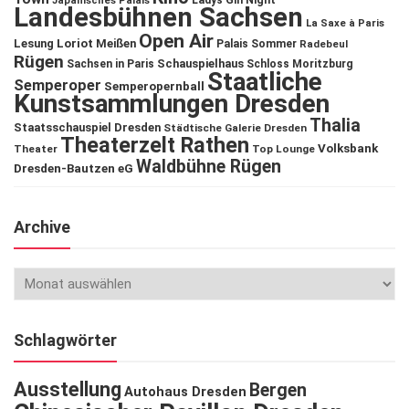
Ladys Gin Night
Japanisches Palais
Landesbühnen Sachsen
La Saxe à Paris
Open Air
Lesung
Loriot
Meißen
Palais Sommer
Radebeul
Rügen
Schauspielhaus
Sachsen in Paris
Schloss Moritzburg
Staatliche
Semperoper
Semperopernball
Kunstsammlungen Dresden
Thalia
Staatsschauspiel Dresden
Städtische Galerie Dresden
Theaterzelt Rathen
Volksbank
Theater
Top Lounge
Waldbühne Rügen
Dresden-Bautzen eG
Archive
Schlagwörter
Ausstellung
Bergen
Autohaus Dresden