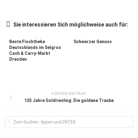
Kunst & Kultur
Lifestyle
Sie interessieren Sich möglichweise auch für:
Ausflug & Reise
Beste Fischtheke
Schwarzer Genuss
Podcast
Deutschlands im Selgros
Cash & Carry-Markt
Top Branchen
Dresden
SACHSEN IN PARIS
VORIGER BEITRAG:
125 Jahre Goldriesling: Die goldene Traube