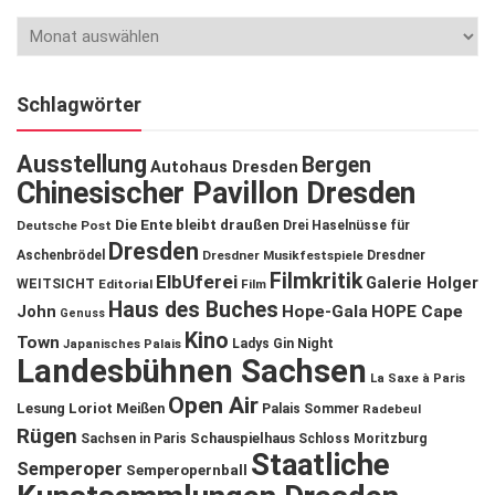
Schlagwörter
Ausstellung
Bergen
Autohaus Dresden
Chinesischer Pavillon Dresden
Die Ente bleibt draußen
Deutsche Post
Drei Haselnüsse für
Dresden
Aschenbrödel
Dresdner Musikfestspiele
Dresdner
Filmkritik
ElbUferei
Galerie Holger
WEITSICHT
Editorial
Film
Haus des Buches
John
Hope-Gala
HOPE Cape
Genuss
Kino
Town
Ladys Gin Night
Japanisches Palais
Landesbühnen Sachsen
La Saxe à Paris
Open Air
Lesung
Loriot
Meißen
Palais Sommer
Radebeul
Rügen
Schauspielhaus
Sachsen in Paris
Schloss Moritzburg
Staatliche
Semperoper
Semperopernball