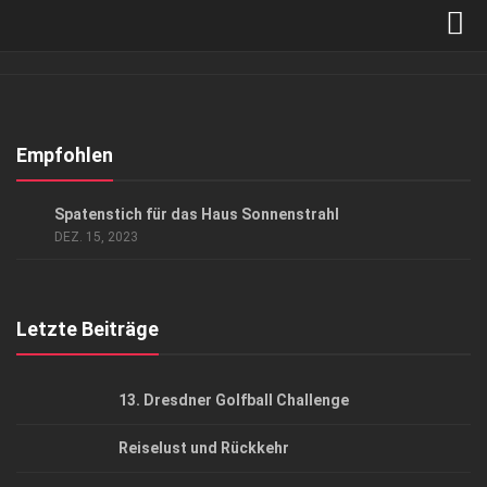
Verkaufsstellen
Abonnement
Kontakt, Impressum
Empfohlen
Datenschutzerklärung
GESELLSCHAFT
Spatenstich für das Haus Sonnenstrahl
AGB
DEZ. 15, 2023
Top Gesundheitsforum Dresden / Ostsachsen
Mediadaten
Letzte Beiträge
13. Dresdner Golfball Challenge
Reiselust und Rückkehr