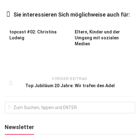
Kunst & Kultur
Sie interessieren Sich möglichweise auch für:
Lifestyle
Ausflug & Reise
topcast #02: Christina
Eltern, Kinder und der
Ludwig
Umgang mit sozialen
Podcast
Medien
Top Branchen
SACHSEN IN PARIS
VORIGER BEITRAG:
Top Jubiläum 20 Jahre: Wir trafen den Adel
Newsletter