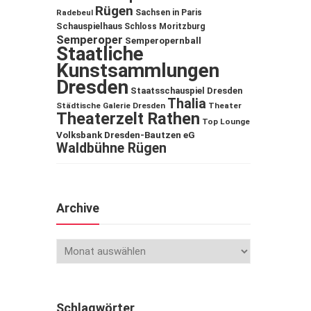
Rügen
Sachsen in Paris
Radebeul
Schauspielhaus
Schloss Moritzburg
Semperoper
Semperopernball
Staatliche
Kunstsammlungen
Dresden
Staatsschauspiel Dresden
Thalia
Städtische Galerie Dresden
Theater
Theaterzelt Rathen
Top Lounge
Volksbank Dresden-Bautzen eG
Waldbühne Rügen
Archive
Schlagwörter