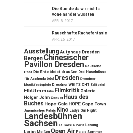
Die Stunde da wir nichts
voneinander wussten
APR. 8, 2017
Rauschhafte Rachefantasie
APR. 26, 2017
Ausstellung
Autohaus Dresden
Chinesischer
Bergen
Pavillon Dresden
Deutsche
Die Ente bleibt draußen
Post
Drei Haselnüsse
Dresden
für Aschenbrödel
Dresdner
Musikfestspiele
Dresdner WEITSICHT
Editorial
Filmkritik
ElbUferei
Galerie
Film
Haus des
Holger John
Genuss
Buches
Hope-Gala
HOPE Cape Town
Kino
Ladys Gin Night
Japanisches Palais
Landesbühnen
Sachsen
Lesung
La Saxe à Paris
Open Air
Loriot
Meißen
Palais Sommer