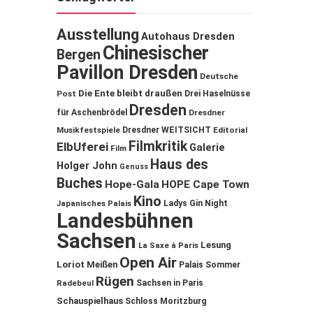
Ausstellung
Autohaus Dresden
Chinesischer
Bergen
Pavillon Dresden
Deutsche
Die Ente bleibt draußen
Post
Drei Haselnüsse
Dresden
für Aschenbrödel
Dresdner
Musikfestspiele
Dresdner WEITSICHT
Editorial
Filmkritik
ElbUferei
Galerie
Film
Haus des
Holger John
Genuss
Buches
Hope-Gala
HOPE Cape Town
Kino
Ladys Gin Night
Japanisches Palais
Landesbühnen
Sachsen
Lesung
La Saxe à Paris
Open Air
Loriot
Meißen
Palais Sommer
Rügen
Sachsen in Paris
Radebeul
Schauspielhaus
Schloss Moritzburg