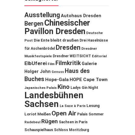
Ausstellung
Autohaus Dresden
Chinesischer
Bergen
Pavillon Dresden
Deutsche
Die Ente bleibt draußen
Post
Drei Haselnüsse
Dresden
für Aschenbrödel
Dresdner
Musikfestspiele
Dresdner WEITSICHT
Editorial
Filmkritik
ElbUferei
Galerie
Film
Haus des
Holger John
Genuss
Buches
Hope-Gala
HOPE Cape Town
Kino
Ladys Gin Night
Japanisches Palais
Landesbühnen
Sachsen
Lesung
La Saxe à Paris
Open Air
Loriot
Meißen
Palais Sommer
Rügen
Sachsen in Paris
Radebeul
Schauspielhaus
Schloss Moritzburg