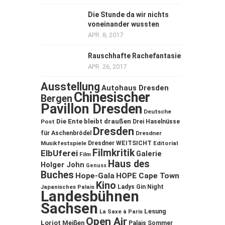
Die Stunde da wir nichts
voneinander wussten
APR. 8, 2017
Rauschhafte Rachefantasie
APR. 26, 2017
Ausstellung
Autohaus Dresden
Chinesischer
Bergen
Pavillon Dresden
Deutsche
Die Ente bleibt draußen
Post
Drei Haselnüsse
Dresden
für Aschenbrödel
Dresdner
Musikfestspiele
Dresdner WEITSICHT
Editorial
Filmkritik
ElbUferei
Galerie
Film
Haus des
Holger John
Genuss
Buches
Hope-Gala
HOPE Cape Town
Kino
Ladys Gin Night
Japanisches Palais
Landesbühnen
Sachsen
Lesung
La Saxe à Paris
Open Air
Loriot
Meißen
Palais Sommer