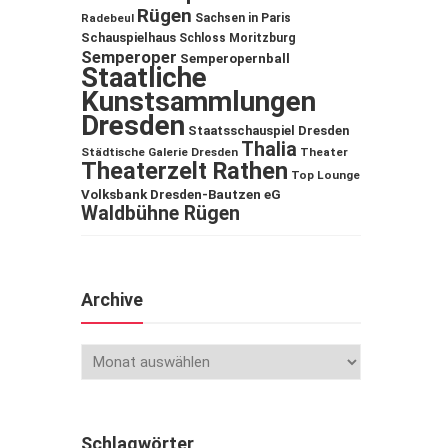
Rügen
Sachsen in Paris
Radebeul
Schauspielhaus
Schloss Moritzburg
Semperoper
Semperopernball
Staatliche
Kunstsammlungen
Dresden
Staatsschauspiel Dresden
Thalia
Städtische Galerie Dresden
Theater
Theaterzelt Rathen
Top Lounge
Volksbank Dresden-Bautzen eG
Waldbühne Rügen
Archive
Schlagwörter