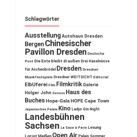
Schlagwörter
Ausstellung
Autohaus Dresden
Chinesischer
Bergen
Pavillon Dresden
Deutsche
Die Ente bleibt draußen
Post
Drei Haselnüsse
Dresden
für Aschenbrödel
Dresdner
Musikfestspiele
Dresdner WEITSICHT
Editorial
Filmkritik
ElbUferei
Galerie
Film
Haus des
Holger John
Genuss
Buches
Hope-Gala
HOPE Cape Town
Kino
Ladys Gin Night
Japanisches Palais
Landesbühnen
Sachsen
Lesung
La Saxe à Paris
Open Air
Loriot
Meißen
Palais Sommer