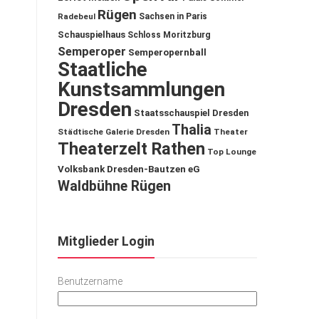
Rügen
Sachsen in Paris
Radebeul
Schauspielhaus
Schloss Moritzburg
Semperoper
Semperopernball
Staatliche
Kunstsammlungen
Dresden
Staatsschauspiel Dresden
Thalia
Städtische Galerie Dresden
Theater
Theaterzelt Rathen
Top Lounge
Volksbank Dresden-Bautzen eG
Waldbühne Rügen
Mitglieder Login
Benutzername