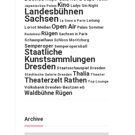
Kino
Ladys Gin Night
Japanisches Palais
Landesbühnen
Sachsen
Lesung
La Saxe à Paris
Open Air
Loriot
Meißen
Palais Sommer
Rügen
Sachsen in Paris
Radebeul
Schauspielhaus
Schloss Moritzburg
Semperoper
Semperopernball
Staatliche
Kunstsammlungen
Dresden
Staatsschauspiel Dresden
Thalia
Städtische Galerie Dresden
Theater
Theaterzelt Rathen
Top Lounge
Volksbank Dresden-Bautzen eG
Waldbühne Rügen
Archive