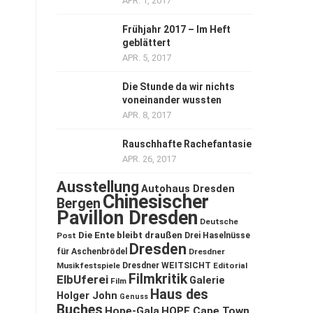
APR. 1, 2017
Frühjahr 2017 – Im Heft
geblättert
APR. 5, 2017
Die Stunde da wir nichts
voneinander wussten
APR. 8, 2017
Rauschhafte Rachefantasie
APR. 26, 2017
Ausstellung
Autohaus Dresden
Chinesischer
Bergen
Pavillon Dresden
Deutsche
Die Ente bleibt draußen
Post
Drei Haselnüsse
Dresden
für Aschenbrödel
Dresdner
Musikfestspiele
Dresdner WEITSICHT
Editorial
Filmkritik
ElbUferei
Galerie
Film
Haus des
Holger John
Genuss
Buches
Hope-Gala
HOPE Cape Town