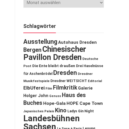
Schlagwörter
Ausstellung
Autohaus Dresden
Chinesischer
Bergen
Pavillon Dresden
Deutsche
Die Ente bleibt draußen
Post
Drei Haselnüsse
Dresden
für Aschenbrödel
Dresdner
Musikfestspiele
Dresdner WEITSICHT
Editorial
Filmkritik
ElbUferei
Galerie
Film
Haus des
Holger John
Genuss
Buches
Hope-Gala
HOPE Cape Town
Kino
Ladys Gin Night
Japanisches Palais
Landesbühnen
Sachsen
Lesung
La Saxe à Paris