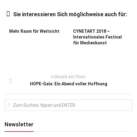
Kunst & Kultur
Sie interessieren Sich möglichweise auch für:
Lifestyle
Ausflug & Reise
Mehr Raum für Weitsicht
CYNETART 2018 –
Internationales Festival
Podcast
für Medienkunst
Top Branchen
SACHSEN IN PARIS
VORIGER BEITRAG:
HOPE-Gala: Ein Abend voller Hoffnung
Newsletter