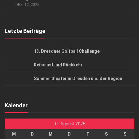
DEZ. 12, 2025
Top Gesundheitsforum Dresden / Ostsachsen
Mediadaten
Letzte Beiträge
13. Dresdner Golfball Challenge
Reiselust und Rückkehr
Sommertheater in Dresden und der Region
Kalender
August 2026
M
D
M
D
F
S
S