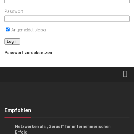
Passwort
Angemeldet bleiben
Passwort zurücksetzen
Verkaufsstellen
Abonnement
Kontakt, Impressum
Empfohlen
Datenschutzerklärung
ANZEIGE
/
GESCHÄFT
Netzwerken als „Gerüst” für unternehmerischen
AGB
Erfolg