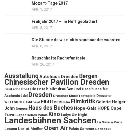
Mozart-Tage 2017
APR. 1, 2017
Frühjahr 2017 – Im Heft geblättert
APR. 5, 2017
Die Stunde da wir nichts voneinander wussten
APR. 8, 2017
Rauschhafte Rachefantasie
APR. 26, 2017
Ausstellung
Bergen
Autohaus Dresden
Chinesischer Pavillon Dresden
Die Ente bleibt draußen
Deutsche Post
Drei Haselnüsse für
Dresden
Aschenbrödel
Dresdner Musikfestspiele
Dresdner
Filmkritik
ElbUferei
Galerie Holger
WEITSICHT
Editorial
Film
Haus des Buches
John
Hope-Gala
HOPE Cape
Genuss
Kino
Town
Ladys Gin Night
Japanisches Palais
Landesbühnen Sachsen
La Saxe à Paris
Open Air
Lesung
Loriot
Meißen
Palais Sommer
Radebeul