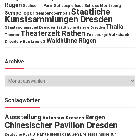
Rügen
Schauspielhaus
Sachsen in Paris
Schloss Moritzburg
Staatliche
Semperoper
Semperopernball
Kunstsammlungen Dresden
Thalia
Staatsschauspiel Dresden
Städtische Galerie Dresden
Theaterzelt Rathen
Volksbank
Theater
Top Lounge
Waldbühne Rügen
Dresden-Bautzen eG
Archive
Schlagwörter
Ausstellung
Bergen
Autohaus Dresden
Chinesischer Pavillon Dresden
Die Ente bleibt draußen
Deutsche Post
Drei Haselnüsse für