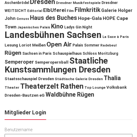
Dresden
Aschenbrödel
Dresdner Musikfestspiele
Dresdner
Filmkritik
ElbUferei
Galerie Holger
WEITSICHT
Editorial
Film
Haus des Buches
John
Hope-Gala
HOPE Cape
Genuss
Kino
Town
Ladys Gin Night
Japanisches Palais
Landesbühnen Sachsen
La Saxe à Paris
Open Air
Lesung
Loriot
Meißen
Palais Sommer
Radebeul
Rügen
Schauspielhaus
Sachsen in Paris
Schloss Moritzburg
Staatliche
Semperoper
Semperopernball
Kunstsammlungen Dresden
Thalia
Staatsschauspiel Dresden
Städtische Galerie Dresden
Theaterzelt Rathen
Volksbank
Theater
Top Lounge
Waldbühne Rügen
Dresden-Bautzen eG
Mitglieder Login
Benutzername