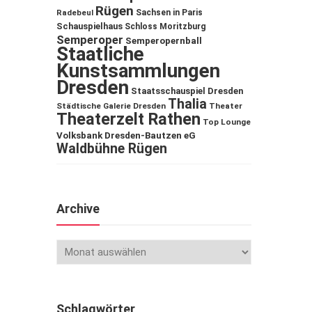
Rügen
Sachsen in Paris
Radebeul
Schauspielhaus
Schloss Moritzburg
Semperoper
Semperopernball
Staatliche
Kunstsammlungen
Dresden
Staatsschauspiel Dresden
Thalia
Städtische Galerie Dresden
Theater
Theaterzelt Rathen
Top Lounge
Volksbank Dresden-Bautzen eG
Waldbühne Rügen
Archive
Schlagwörter