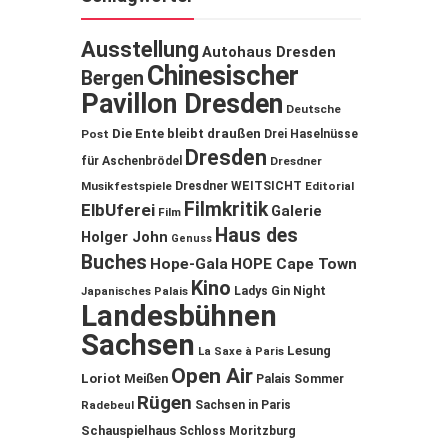
Ausstellung
Autohaus Dresden
Chinesischer
Bergen
Pavillon Dresden
Deutsche
Die Ente bleibt draußen
Post
Drei Haselnüsse
Dresden
für Aschenbrödel
Dresdner
Musikfestspiele
Dresdner WEITSICHT
Editorial
Filmkritik
ElbUferei
Galerie
Film
Haus des
Holger John
Genuss
Buches
Hope-Gala
HOPE Cape Town
Kino
Ladys Gin Night
Japanisches Palais
Landesbühnen
Sachsen
Lesung
La Saxe à Paris
Open Air
Loriot
Meißen
Palais Sommer
Rügen
Sachsen in Paris
Radebeul
Schauspielhaus
Schloss Moritzburg