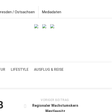
Dresden / Ostsachsen
Mediadaten
TUR
LIFESTYLE
AUSFLUG & REISE
VORIGER BEITRAG:
B
Regionaler Wachstumskern
Westlausitz