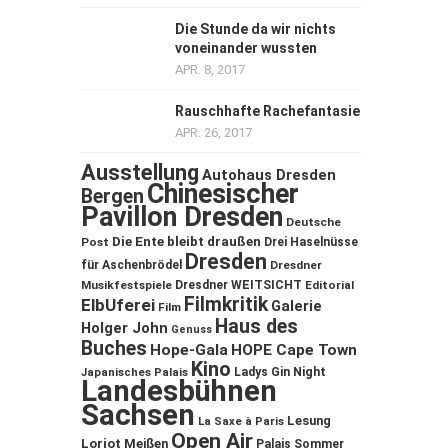
Die Stunde da wir nichts
voneinander wussten
APR. 8, 2017
Rauschhafte Rachefantasie
APR. 26, 2017
Ausstellung
Autohaus Dresden
Chinesischer
Bergen
Pavillon Dresden
Deutsche
Die Ente bleibt draußen
Post
Drei Haselnüsse
Dresden
für Aschenbrödel
Dresdner
Musikfestspiele
Dresdner WEITSICHT
Editorial
Filmkritik
ElbUferei
Galerie
Film
Haus des
Holger John
Genuss
Buches
Hope-Gala
HOPE Cape Town
Kino
Ladys Gin Night
Japanisches Palais
Landesbühnen
Sachsen
Lesung
La Saxe à Paris
Open Air
Loriot
Meißen
Palais Sommer