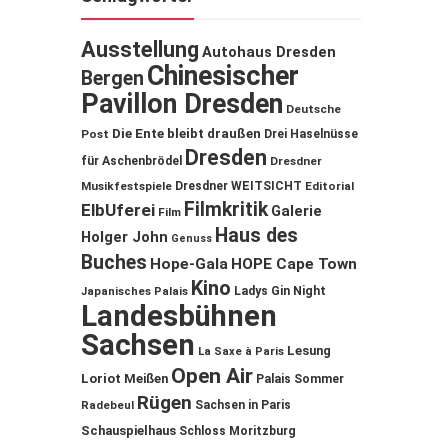
Ausstellung
Autohaus Dresden
Chinesischer
Bergen
Pavillon Dresden
Deutsche
Die Ente bleibt draußen
Post
Drei Haselnüsse
Dresden
für Aschenbrödel
Dresdner
Musikfestspiele
Dresdner WEITSICHT
Editorial
Filmkritik
ElbUferei
Galerie
Film
Haus des
Holger John
Genuss
Buches
Hope-Gala
HOPE Cape Town
Kino
Ladys Gin Night
Japanisches Palais
Landesbühnen
Sachsen
Lesung
La Saxe à Paris
Open Air
Loriot
Meißen
Palais Sommer
Rügen
Sachsen in Paris
Radebeul
Schauspielhaus
Schloss Moritzburg