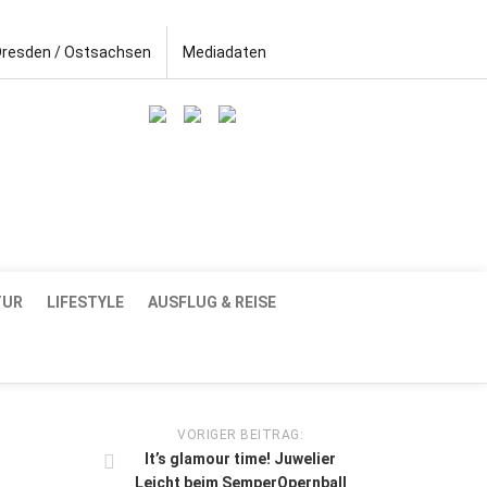
Dresden / Ostsachsen
Mediadaten
TUR
LIFESTYLE
AUSFLUG & REISE
VORIGER BEITRAG:
It’s glamour time! Juwelier
Leicht beim SemperOpernball