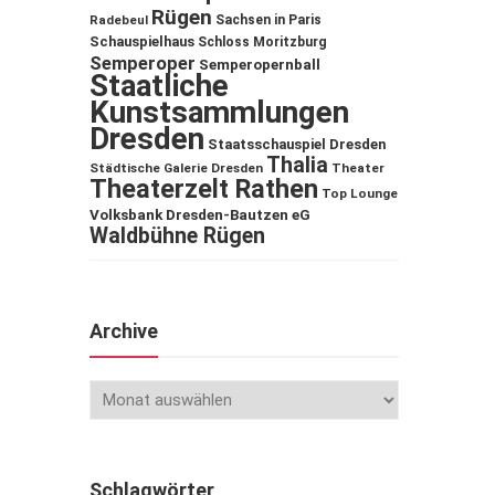
Rügen
Sachsen in Paris
Radebeul
Schauspielhaus
Schloss Moritzburg
Semperoper
Semperopernball
Staatliche
Kunstsammlungen
Dresden
Staatsschauspiel Dresden
Thalia
Städtische Galerie Dresden
Theater
Theaterzelt Rathen
Top Lounge
Volksbank Dresden-Bautzen eG
Waldbühne Rügen
Archive
Schlagwörter