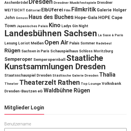
Dresden
Aschenbrödel
Dresdner Musikfestspiele
Dresdner
Filmkritik
ElbUferei
Galerie Holger
WEITSICHT
Editorial
Film
Haus des Buches
John
Hope-Gala
HOPE Cape
Genuss
Kino
Town
Ladys Gin Night
Japanisches Palais
Landesbühnen Sachsen
La Saxe à Paris
Open Air
Lesung
Loriot
Meißen
Palais Sommer
Radebeul
Rügen
Schauspielhaus
Sachsen in Paris
Schloss Moritzburg
Staatliche
Semperoper
Semperopernball
Kunstsammlungen Dresden
Thalia
Staatsschauspiel Dresden
Städtische Galerie Dresden
Theaterzelt Rathen
Volksbank
Theater
Top Lounge
Waldbühne Rügen
Dresden-Bautzen eG
Mitglieder Login
Benutzername