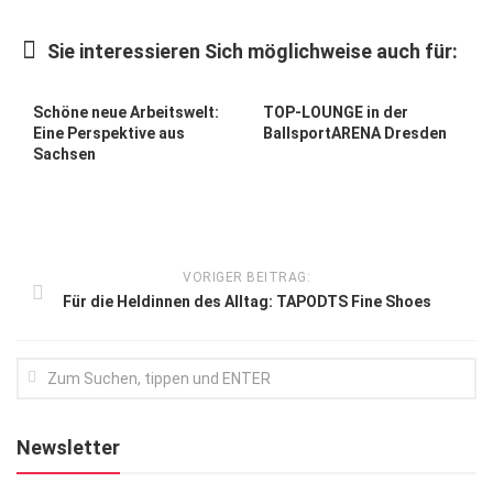
Kunst & Kultur
Sie interessieren Sich möglichweise auch für:
Lifestyle
Ausflug & Reise
Schöne neue Arbeitswelt:
TOP-LOUNGE in der
Eine Perspektive aus
BallsportARENA Dresden
Podcast
Sachsen
Top Branchen
SACHSEN IN PARIS
VORIGER BEITRAG:
Für die Heldinnen des Alltag: TAPODTS Fine Shoes
Newsletter