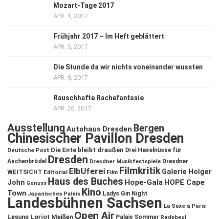
Mozart-Tage 2017
APR. 1, 2017
Frühjahr 2017 – Im Heft geblättert
APR. 5, 2017
Die Stunde da wir nichts voneinander wussten
APR. 8, 2017
Rauschhafte Rachefantasie
APR. 26, 2017
Ausstellung
Bergen
Autohaus Dresden
Chinesischer Pavillon Dresden
Die Ente bleibt draußen
Deutsche Post
Drei Haselnüsse für
Dresden
Aschenbrödel
Dresdner Musikfestspiele
Dresdner
Filmkritik
ElbUferei
Galerie Holger
WEITSICHT
Editorial
Film
Haus des Buches
John
Hope-Gala
HOPE Cape
Genuss
Kino
Town
Ladys Gin Night
Japanisches Palais
Landesbühnen Sachsen
La Saxe à Paris
Open Air
Lesung
Loriot
Meißen
Palais Sommer
Radebeul