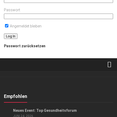
Passwort
Angemeldet bleiben
Passwort zurücksetzen
Verkaufsstellen
Abonnement
Kontakt, Impressum
Empfohlen
Datenschutzerklärung
EVENTS
/
GESCHÄFT
/
GESELLSCHAFT
/
HIGHLIGHTS
Neues Event: Top Gesundheitsforum
AGB
JUNI 24, 2026