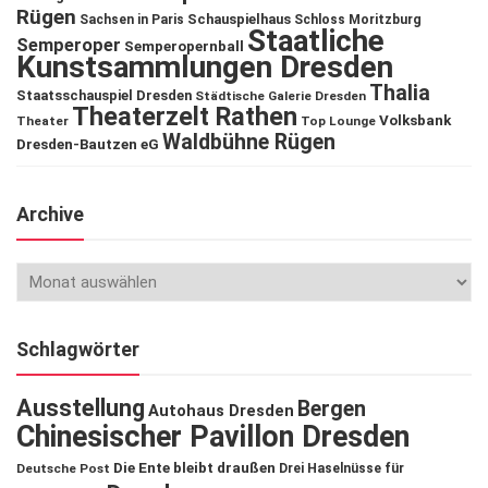
Rügen
Schauspielhaus
Sachsen in Paris
Schloss Moritzburg
Staatliche
Semperoper
Semperopernball
Kunstsammlungen Dresden
Thalia
Staatsschauspiel Dresden
Städtische Galerie Dresden
Theaterzelt Rathen
Volksbank
Theater
Top Lounge
Waldbühne Rügen
Dresden-Bautzen eG
Archive
Schlagwörter
Ausstellung
Bergen
Autohaus Dresden
Chinesischer Pavillon Dresden
Die Ente bleibt draußen
Deutsche Post
Drei Haselnüsse für