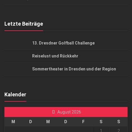
Top Gesundheitsforum Dresden / Ostsachsen
Mediadaten
Letzte Beiträge
13. Dresdner Golfball Challenge
Reiselust und Rückkehr
Sommertheater in Dresden und der Region
Kalender
August 2026
M
D
M
D
F
S
S
1
2