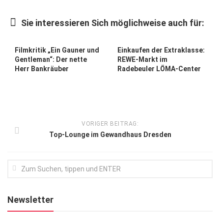
Kunst & Kultur
Sie interessieren Sich möglichweise auch für:
Lifestyle
Ausflug & Reise
Filmkritik „Ein Gauner und
Einkaufen der Extraklasse:
Gentleman“: Der nette
REWE-Markt im
Podcast
Herr Bankräuber
Radebeuler LÖMA-Center
Top Branchen
SACHSEN IN PARIS
VORIGER BEITRAG:
Top-Lounge im Gewandhaus Dresden
Newsletter