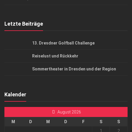
Top Gesundheitsforum Dresden / Ostsachsen
Mediadaten
Letzte Beiträge
13. Dresdner Golfball Challenge
Reiselust und Rückkehr
Sommertheater in Dresden und der Region
Kalender
August 2026
M
D
M
D
F
S
S
1
2