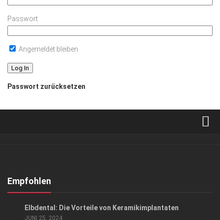
Passwort
Angemeldet bleiben
Passwort zurücksetzen
Verkaufsstellen
Abonnement
Kontakt, Impressum
Empfohlen
Datenschutzerklärung
ANZEIGE
/
GESUND & SCHÖN
Elbdental: Die Vorteile von Keramikimplantaten
AGB
JUNI 25, 2024