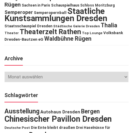
Rügen
Schauspielhaus
Sachsen in Paris
Schloss Moritzburg
Staatliche
Semperoper
Semperopernball
Kunstsammlungen Dresden
Thalia
Staatsschauspiel Dresden
Städtische Galerie Dresden
Theaterzelt Rathen
Volksbank
Theater
Top Lounge
Waldbühne Rügen
Dresden-Bautzen eG
Archive
Schlagwörter
Ausstellung
Bergen
Autohaus Dresden
Chinesischer Pavillon Dresden
Die Ente bleibt draußen
Deutsche Post
Drei Haselnüsse für