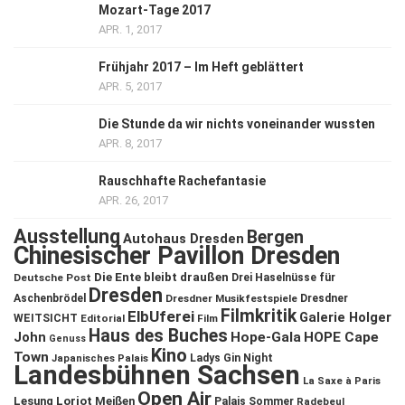
Mozart-Tage 2017
APR. 1, 2017
Frühjahr 2017 – Im Heft geblättert
APR. 5, 2017
Die Stunde da wir nichts voneinander wussten
APR. 8, 2017
Rauschhafte Rachefantasie
APR. 26, 2017
Ausstellung
Bergen
Autohaus Dresden
Chinesischer Pavillon Dresden
Die Ente bleibt draußen
Deutsche Post
Drei Haselnüsse für
Dresden
Aschenbrödel
Dresdner Musikfestspiele
Dresdner
Filmkritik
ElbUferei
Galerie Holger
WEITSICHT
Editorial
Film
Haus des Buches
John
Hope-Gala
HOPE Cape
Genuss
Kino
Town
Ladys Gin Night
Japanisches Palais
Landesbühnen Sachsen
La Saxe à Paris
Open Air
Lesung
Loriot
Meißen
Palais Sommer
Radebeul