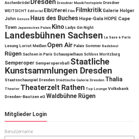
Dresden
Aschenbrödel
Dresdner Musikfestspiele
Dresdner
Filmkritik
ElbUferei
Galerie Holger
WEITSICHT
Editorial
Film
Haus des Buches
John
Hope-Gala
HOPE Cape
Genuss
Kino
Town
Ladys Gin Night
Japanisches Palais
Landesbühnen Sachsen
La Saxe à Paris
Open Air
Lesung
Loriot
Meißen
Palais Sommer
Radebeul
Rügen
Schauspielhaus
Sachsen in Paris
Schloss Moritzburg
Staatliche
Semperoper
Semperopernball
Kunstsammlungen Dresden
Thalia
Staatsschauspiel Dresden
Städtische Galerie Dresden
Theaterzelt Rathen
Volksbank
Theater
Top Lounge
Waldbühne Rügen
Dresden-Bautzen eG
Mitglieder Login
Benutzername