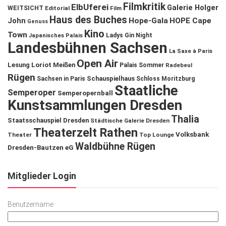
Filmkritik
ElbUferei
Galerie Holger
WEITSICHT
Editorial
Film
Haus des Buches
John
Hope-Gala
HOPE Cape
Genuss
Kino
Town
Ladys Gin Night
Japanisches Palais
Landesbühnen Sachsen
La Saxe à Paris
Open Air
Lesung
Loriot
Meißen
Palais Sommer
Radebeul
Rügen
Schauspielhaus
Sachsen in Paris
Schloss Moritzburg
Staatliche
Semperoper
Semperopernball
Kunstsammlungen Dresden
Thalia
Staatsschauspiel Dresden
Städtische Galerie Dresden
Theaterzelt Rathen
Volksbank
Theater
Top Lounge
Waldbühne Rügen
Dresden-Bautzen eG
Mitglieder Login
Benutzername