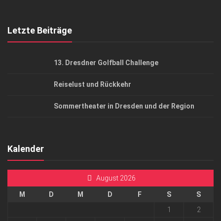
Top Gesundheitsforum Dresden / Ostsachsen
Mediadaten
Letzte Beiträge
13. Dresdner Golfball Challenge
Reiselust und Rückkehr
Sommertheater in Dresden und der Region
Kalender
August 2026
M
D
M
D
F
S
S
1
2