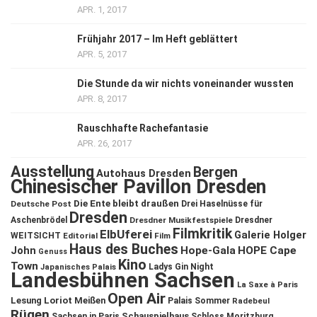
APR. 1, 2017
Frühjahr 2017 – Im Heft geblättert
APR. 5, 2017
Die Stunde da wir nichts voneinander wussten
APR. 8, 2017
Rauschhafte Rachefantasie
APR. 26, 2017
Ausstellung
Bergen
Autohaus Dresden
Chinesischer Pavillon Dresden
Die Ente bleibt draußen
Deutsche Post
Drei Haselnüsse für
Dresden
Aschenbrödel
Dresdner Musikfestspiele
Dresdner
Filmkritik
ElbUferei
Galerie Holger
WEITSICHT
Editorial
Film
Haus des Buches
John
Hope-Gala
HOPE Cape
Genuss
Kino
Town
Ladys Gin Night
Japanisches Palais
Landesbühnen Sachsen
La Saxe à Paris
Open Air
Lesung
Loriot
Meißen
Palais Sommer
Radebeul
Rügen
Schauspielhaus
Sachsen in Paris
Schloss Moritzburg