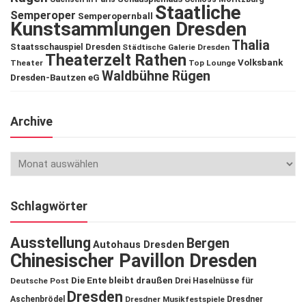
Staatliche
Semperoper
Semperopernball
Kunstsammlungen Dresden
Thalia
Staatsschauspiel Dresden
Städtische Galerie Dresden
Theaterzelt Rathen
Volksbank
Theater
Top Lounge
Waldbühne Rügen
Dresden-Bautzen eG
Archive
Schlagwörter
Ausstellung
Bergen
Autohaus Dresden
Chinesischer Pavillon Dresden
Die Ente bleibt draußen
Deutsche Post
Drei Haselnüsse für
Dresden
Aschenbrödel
Dresdner Musikfestspiele
Dresdner