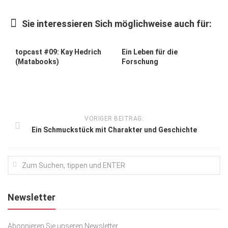
Kunst & Kultur
Sie interessieren Sich möglichweise auch für:
Lifestyle
Ausflug & Reise
topcast #09: Kay Hedrich
Ein Leben für die
(Matabooks)
Forschung
Podcast
Top Branchen
SACHSEN IN PARIS
VORIGER BEITRAG:
Ein Schmuckstück mit Charakter und Geschichte
Newsletter
Abonnieren Sie unseren Newsletter