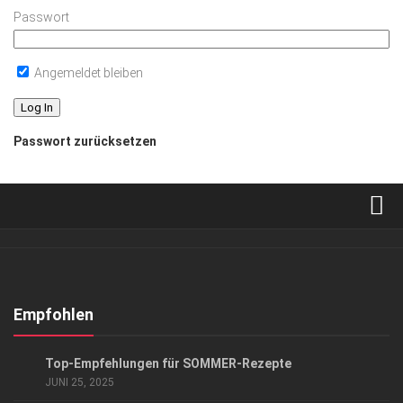
Passwort
Angemeldet bleiben
Passwort zurücksetzen
Verkaufsstellen
Abonnement
Kontakt, Impressum
Empfohlen
Datenschutzerklärung
GENUSS
Top-Empfehlungen für SOMMER-Rezepte
AGB
JUNI 25, 2025