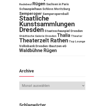
Rügen
Sachsen in Paris
Radebeul
Schauspielhaus
Schloss Moritzburg
Semperoper
Semperopernball
Staatliche
Kunstsammlungen
Dresden
Staatsschauspiel Dresden
Thalia
Städtische Galerie Dresden
Theater
Theaterzelt Rathen
Top Lounge
Volksbank Dresden-Bautzen eG
Waldbühne Rügen
Archive
Schlagwörter