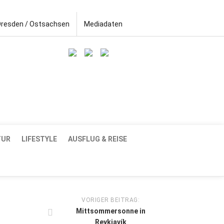
Dresden / Ostsachsen
Mediadaten
TUR
LIFESTYLE
AUSFLUG & REISE
VORIGER BEITRAG:
Mittsommersonne in
Reykjavík