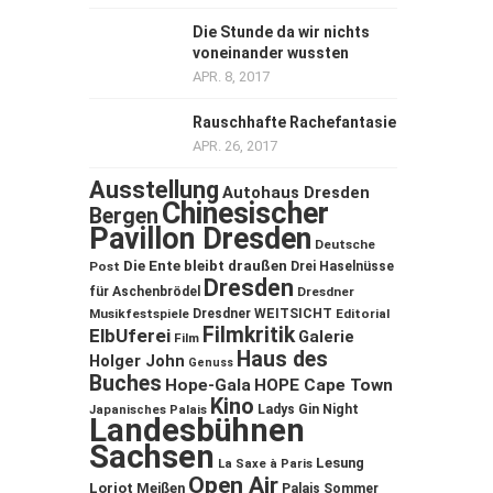
Die Stunde da wir nichts
voneinander wussten
APR. 8, 2017
Rauschhafte Rachefantasie
APR. 26, 2017
Ausstellung
Autohaus Dresden
Chinesischer
Bergen
Pavillon Dresden
Deutsche
Die Ente bleibt draußen
Post
Drei Haselnüsse
Dresden
für Aschenbrödel
Dresdner
Musikfestspiele
Dresdner WEITSICHT
Editorial
Filmkritik
ElbUferei
Galerie
Film
Haus des
Holger John
Genuss
Buches
Hope-Gala
HOPE Cape Town
Kino
Ladys Gin Night
Japanisches Palais
Landesbühnen
Sachsen
Lesung
La Saxe à Paris
Open Air
Loriot
Meißen
Palais Sommer