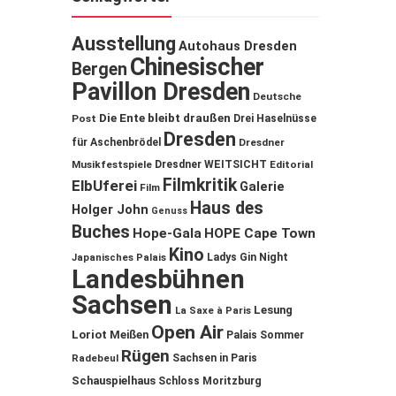
Ausstellung
Autohaus Dresden
Chinesischer
Bergen
Pavillon Dresden
Deutsche
Die Ente bleibt draußen
Post
Drei Haselnüsse
Dresden
für Aschenbrödel
Dresdner
Musikfestspiele
Dresdner WEITSICHT
Editorial
Filmkritik
ElbUferei
Galerie
Film
Haus des
Holger John
Genuss
Buches
Hope-Gala
HOPE Cape Town
Kino
Ladys Gin Night
Japanisches Palais
Landesbühnen
Sachsen
Lesung
La Saxe à Paris
Open Air
Loriot
Meißen
Palais Sommer
Rügen
Sachsen in Paris
Radebeul
Schauspielhaus
Schloss Moritzburg