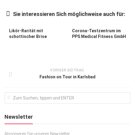
Kunst & Kultur
Sie interessieren Sich möglichweise auch für:
Lifestyle
Ausflug & Reise
Likör-Rarität mit
Corona-Testzentrum im
schottischer Brise
PPS Medical Fitness GmbH
Podcast
Top Branchen
SACHSEN IN PARIS
VORIGER BEITRAG:
Fashion on Tour in Karlsbad
Newsletter
Abonnieren Sie unseren Newsletter