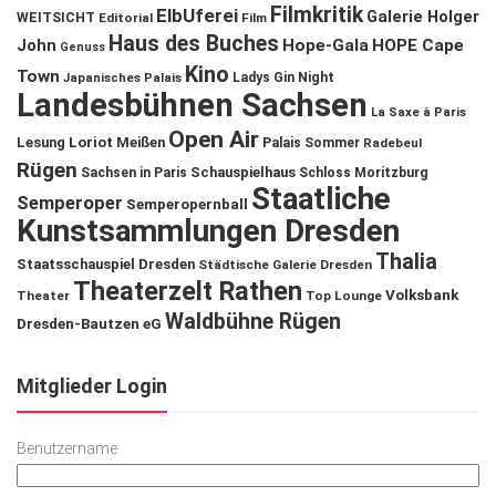
Filmkritik
ElbUferei
Galerie Holger
WEITSICHT
Editorial
Film
Haus des Buches
John
Hope-Gala
HOPE Cape
Genuss
Kino
Town
Ladys Gin Night
Japanisches Palais
Landesbühnen Sachsen
La Saxe à Paris
Open Air
Lesung
Loriot
Meißen
Palais Sommer
Radebeul
Rügen
Schauspielhaus
Sachsen in Paris
Schloss Moritzburg
Staatliche
Semperoper
Semperopernball
Kunstsammlungen Dresden
Thalia
Staatsschauspiel Dresden
Städtische Galerie Dresden
Theaterzelt Rathen
Volksbank
Theater
Top Lounge
Waldbühne Rügen
Dresden-Bautzen eG
Mitglieder Login
Benutzername