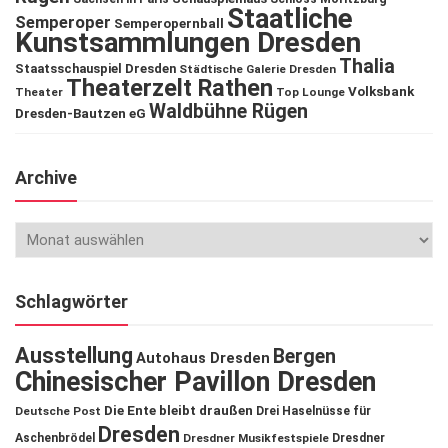
Staatliche
Semperoper
Semperopernball
Kunstsammlungen Dresden
Thalia
Staatsschauspiel Dresden
Städtische Galerie Dresden
Theaterzelt Rathen
Volksbank
Theater
Top Lounge
Waldbühne Rügen
Dresden-Bautzen eG
Archive
Schlagwörter
Ausstellung
Bergen
Autohaus Dresden
Chinesischer Pavillon Dresden
Die Ente bleibt draußen
Deutsche Post
Drei Haselnüsse für
Dresden
Aschenbrödel
Dresdner Musikfestspiele
Dresdner