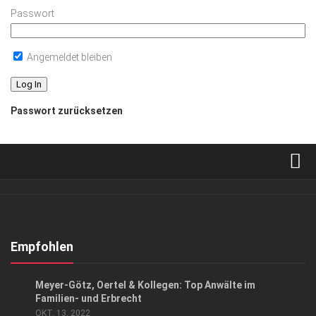
Passwort
Angemeldet bleiben
Passwort zurücksetzen
Verkaufsstellen
Abonnement
Kontakt, Impressum
Empfohlen
Datenschutzerklärung
ANZEIGE
/
GESCHÄFT
Meyer-Götz, Oertel & Kollegen: Top Anwälte im
AGB
Familien- und Erbrecht
OKT. 13, 2022