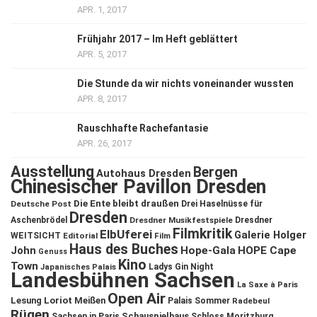
APR. 1, 2017
Frühjahr 2017 – Im Heft geblättert
APR. 5, 2017
Die Stunde da wir nichts voneinander wussten
APR. 8, 2017
Rauschhafte Rachefantasie
APR. 26, 2017
Ausstellung
Bergen
Autohaus Dresden
Chinesischer Pavillon Dresden
Die Ente bleibt draußen
Deutsche Post
Drei Haselnüsse für
Dresden
Aschenbrödel
Dresdner Musikfestspiele
Dresdner
Filmkritik
ElbUferei
Galerie Holger
WEITSICHT
Editorial
Film
Haus des Buches
John
Hope-Gala
HOPE Cape
Genuss
Kino
Town
Ladys Gin Night
Japanisches Palais
Landesbühnen Sachsen
La Saxe à Paris
Open Air
Lesung
Loriot
Meißen
Palais Sommer
Radebeul
Rügen
Schauspielhaus
Sachsen in Paris
Schloss Moritzburg