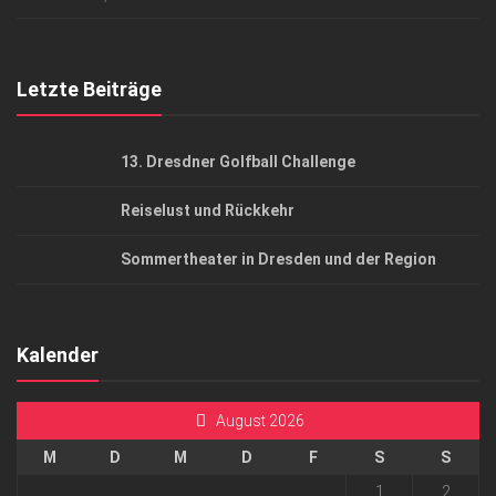
Top Gesundheitsforum Dresden / Ostsachsen
Mediadaten
Letzte Beiträge
13. Dresdner Golfball Challenge
Reiselust und Rückkehr
Sommertheater in Dresden und der Region
Kalender
August 2026
M
D
M
D
F
S
S
1
2