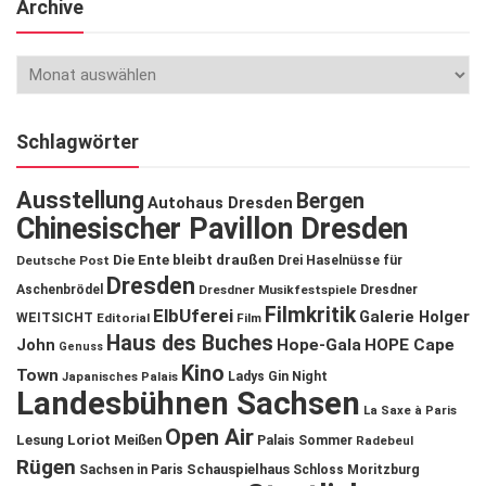
Archive
Schlagwörter
Ausstellung
Bergen
Autohaus Dresden
Chinesischer Pavillon Dresden
Die Ente bleibt draußen
Deutsche Post
Drei Haselnüsse für
Dresden
Aschenbrödel
Dresdner Musikfestspiele
Dresdner
Filmkritik
ElbUferei
Galerie Holger
WEITSICHT
Editorial
Film
Haus des Buches
John
Hope-Gala
HOPE Cape
Genuss
Kino
Town
Ladys Gin Night
Japanisches Palais
Landesbühnen Sachsen
La Saxe à Paris
Open Air
Lesung
Loriot
Meißen
Palais Sommer
Radebeul
Rügen
Schauspielhaus
Sachsen in Paris
Schloss Moritzburg