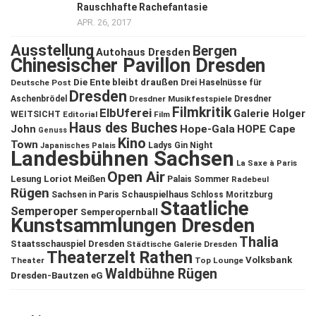
Rauschhafte Rachefantasie
APR. 26, 2017
Ausstellung
Bergen
Autohaus Dresden
Chinesischer Pavillon Dresden
Die Ente bleibt draußen
Deutsche Post
Drei Haselnüsse für
Dresden
Aschenbrödel
Dresdner Musikfestspiele
Dresdner
Filmkritik
ElbUferei
Galerie Holger
WEITSICHT
Editorial
Film
Haus des Buches
John
Hope-Gala
HOPE Cape
Genuss
Kino
Town
Ladys Gin Night
Japanisches Palais
Landesbühnen Sachsen
La Saxe à Paris
Open Air
Lesung
Loriot
Meißen
Palais Sommer
Radebeul
Rügen
Schauspielhaus
Sachsen in Paris
Schloss Moritzburg
Staatliche
Semperoper
Semperopernball
Kunstsammlungen Dresden
Thalia
Staatsschauspiel Dresden
Städtische Galerie Dresden
Theaterzelt Rathen
Volksbank
Theater
Top Lounge
Waldbühne Rügen
Dresden-Bautzen eG