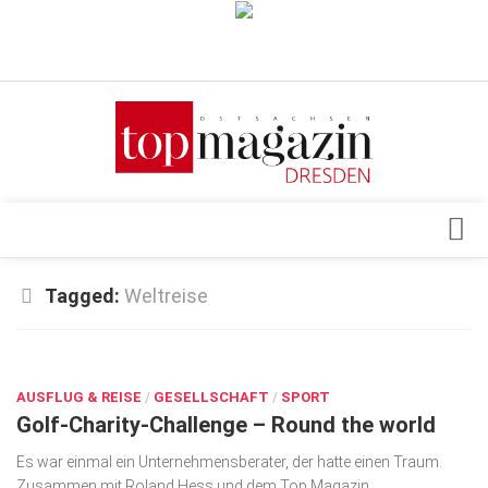
Verkaufsstellen
Abonnement
Kontakt, Impressum
Datenschutzerklärung
AGB
Architektur & Design
Tagged:
Weltreise
Top Gesundheitsforum Dresden / Ostsachsen
Events
Mediadaten
OKT. 26, 2017
Genuss
AUSFLUG & REISE
Geschäft
/
GESELLSCHAFT
/
SPORT
Golf-Charity-Challenge – Round the world
gesund & schön
Es war einmal ein Unternehmensberater, der hatte einen Traum.
Gesellschaft
Zusammen mit Roland Hess und dem Top Magazin