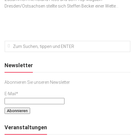
Dresden/Ostsachsen stellte sich Steffen Becker einer Wette...
Kunst & Kultur
Lifestyle
Ausflug & Reise
Podcast
Top Branchen
SACHSEN IN PARIS
Newsletter
Abonnieren Sie unseren Newsletter
E-Mail*
Veranstaltungen