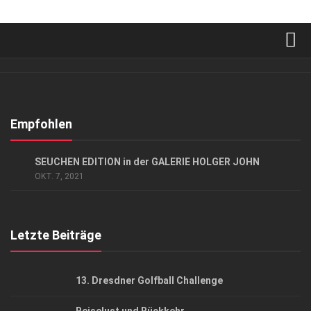
Verkaufsstellen
Abonnement
Kontakt, Impressum
Empfohlen
Datenschutzerklärung
GESELLSCHAFT
SEUCHEN EDITION in der GALERIE HOLGER JOHN
AGB
OKT. 7, 2021
Top Gesundheitsforum Dresden / Ostsachsen
Mediadaten
Letzte Beiträge
13. Dresdner Golfball Challenge