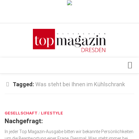
Verkaufsstellen
Abonnement
Kontakt, Impressum
Datenschutzerklärung
AGB
Architektur & Design
Tagged:
Was steht bei Ihnen im Kühlschrank
Top Gesundheitsforum Dresden / Ostsachsen
Events
Mediadaten
MÄRZ 22, 2022
Genuss
GESELLSCHAFT
Geschäft
/
LIFESTYLE
Nachgefragt:
gesund & schön
In jeder Top Magazin-Ausgabe bitten wir bekannte Persönlichkeiten
Gesellschaft
um die Beantwortung einer Frage. Diesmal: Was steht immer bei