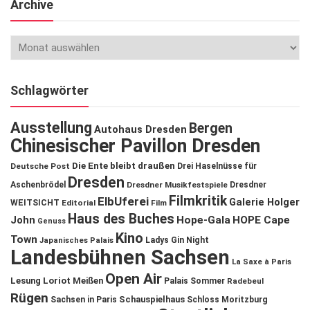
Archive
Schlagwörter
Ausstellung
Bergen
Autohaus Dresden
Chinesischer Pavillon Dresden
Die Ente bleibt draußen
Deutsche Post
Drei Haselnüsse für
Dresden
Aschenbrödel
Dresdner Musikfestspiele
Dresdner
Filmkritik
ElbUferei
Galerie Holger
WEITSICHT
Editorial
Film
Haus des Buches
John
Hope-Gala
HOPE Cape
Genuss
Kino
Town
Ladys Gin Night
Japanisches Palais
Landesbühnen Sachsen
La Saxe à Paris
Open Air
Lesung
Loriot
Meißen
Palais Sommer
Radebeul
Rügen
Schauspielhaus
Sachsen in Paris
Schloss Moritzburg