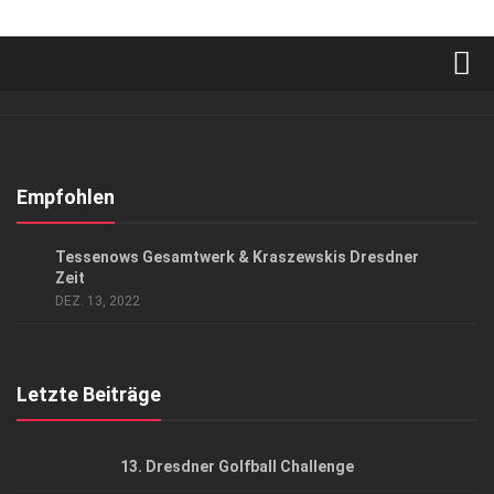
Verkaufsstellen
Abonnement
Kontakt, Impressum
Empfohlen
Datenschutzerklärung
GESELLSCHAFT
Tessenows Gesamtwerk & Kraszewskis Dresdner
AGB
Zeit
DEZ. 13, 2022
Top Gesundheitsforum Dresden / Ostsachsen
Mediadaten
Letzte Beiträge
13. Dresdner Golfball Challenge