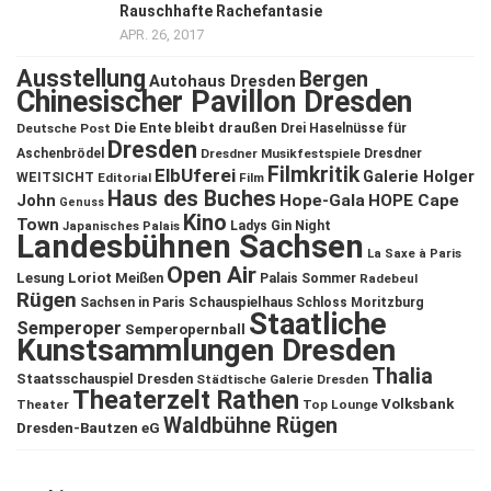
Rauschhafte Rachefantasie
APR. 26, 2017
Ausstellung
Bergen
Autohaus Dresden
Chinesischer Pavillon Dresden
Die Ente bleibt draußen
Deutsche Post
Drei Haselnüsse für
Dresden
Aschenbrödel
Dresdner Musikfestspiele
Dresdner
Filmkritik
ElbUferei
Galerie Holger
WEITSICHT
Editorial
Film
Haus des Buches
John
Hope-Gala
HOPE Cape
Genuss
Kino
Town
Ladys Gin Night
Japanisches Palais
Landesbühnen Sachsen
La Saxe à Paris
Open Air
Lesung
Loriot
Meißen
Palais Sommer
Radebeul
Rügen
Schauspielhaus
Sachsen in Paris
Schloss Moritzburg
Staatliche
Semperoper
Semperopernball
Kunstsammlungen Dresden
Thalia
Staatsschauspiel Dresden
Städtische Galerie Dresden
Theaterzelt Rathen
Volksbank
Theater
Top Lounge
Waldbühne Rügen
Dresden-Bautzen eG