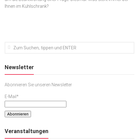
Ihnen im Kühlschrank?
Kunst & Kultur
Lifestyle
Ausflug & Reise
Podcast
Top Branchen
SACHSEN IN PARIS
Newsletter
Abonnieren Sie unseren Newsletter
E-Mail*
Veranstaltungen