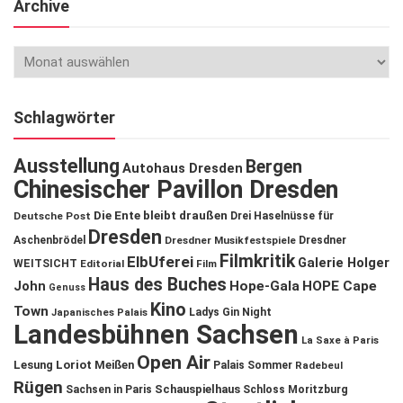
Archive
Schlagwörter
Ausstellung
Bergen
Autohaus Dresden
Chinesischer Pavillon Dresden
Die Ente bleibt draußen
Deutsche Post
Drei Haselnüsse für
Dresden
Aschenbrödel
Dresdner Musikfestspiele
Dresdner
Filmkritik
ElbUferei
Galerie Holger
WEITSICHT
Editorial
Film
Haus des Buches
John
Hope-Gala
HOPE Cape
Genuss
Kino
Town
Ladys Gin Night
Japanisches Palais
Landesbühnen Sachsen
La Saxe à Paris
Open Air
Lesung
Loriot
Meißen
Palais Sommer
Radebeul
Rügen
Schauspielhaus
Sachsen in Paris
Schloss Moritzburg