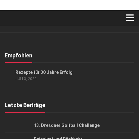
Verkaufsstellen
Abonnement
Kontakt, Impressum
Empfohlen
Datenschutzerklärung
GESCHÄFT
Rezepte für 30 Jahre Erfolg
AGB
JULI 3, 2020
Top Gesundheitsforum Dresden / Ostsachsen
Mediadaten
Letzte Beiträge
13. Dresdner Golfball Challenge