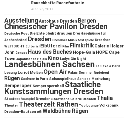
Rauschhafte Rachefantasie
APR. 26, 2017
Ausstellung
Bergen
Autohaus Dresden
Chinesischer Pavillon Dresden
Die Ente bleibt draußen
Deutsche Post
Drei Haselnüsse für
Dresden
Aschenbrödel
Dresdner Musikfestspiele
Dresdner
Filmkritik
ElbUferei
Galerie Holger
WEITSICHT
Editorial
Film
Haus des Buches
John
Hope-Gala
HOPE Cape
Genuss
Kino
Town
Ladys Gin Night
Japanisches Palais
Landesbühnen Sachsen
La Saxe à Paris
Open Air
Lesung
Loriot
Meißen
Palais Sommer
Radebeul
Rügen
Schauspielhaus
Sachsen in Paris
Schloss Moritzburg
Staatliche
Semperoper
Semperopernball
Kunstsammlungen Dresden
Thalia
Staatsschauspiel Dresden
Städtische Galerie Dresden
Theaterzelt Rathen
Volksbank
Theater
Top Lounge
Waldbühne Rügen
Dresden-Bautzen eG