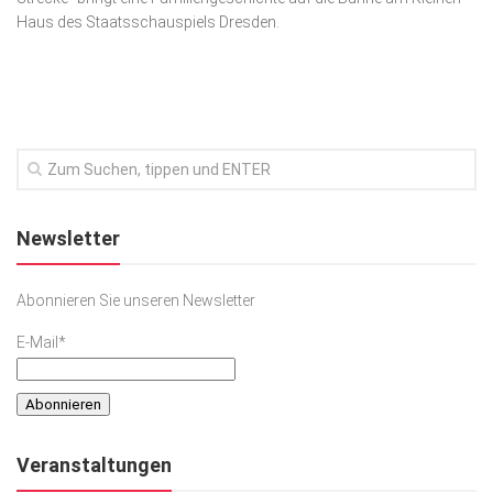
Haus des Staatsschauspiels Dresden.
Kunst & Kultur
Lifestyle
Ausflug & Reise
Podcast
Top Branchen
SACHSEN IN PARIS
Newsletter
Abonnieren Sie unseren Newsletter
E-Mail*
Veranstaltungen