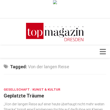
Verkaufsstellen
Abonnement
Kontakt, Impressum
Datenschutzerklärung
AGB
Architektur & Design
Tagged:
Von der langen Reise
Top Gesundheitsforum Dresden / Ostsachsen
Events
Mediadaten
JUNI 2, 2018
Genuss
GESELLSCHAFT
Geschäft
/
KUNST & KULTUR
Geplatzte Träume
gesund & schön
„Von der langen Reise auf einer heute überhaupt nicht mehr weiten
Gesellschaft
Strecke“ bringt eine Familiengeschichte auf die Bühne am Kleinen