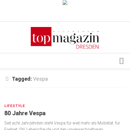
Verkaufsstellen
Abonnement
Kontakt, Impressum
Datenschutzerklärung
AGB
Architektur & Design
Tagged:
Vespa
Top Gesundheitsforum Dresden / Ostsachsen
Events
Mediadaten
JUNI 29, 2026
Genuss
LIFESTYLE
Geschäft
80 Jahre Vespa
gesund & schön
Seit acht Jahrzehnten steht Vespa für weit mehr als Mobilität: für
Gesellschaft
Freiheit, Stil, Lebensfreude und den unverwechselbaren