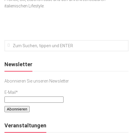
italienischen Lifestyle.
Kunst & Kultur
Lifestyle
Ausflug & Reise
Podcast
Top Branchen
SACHSEN IN PARIS
Newsletter
Abonnieren Sie unseren Newsletter
E-Mail*
Veranstaltungen