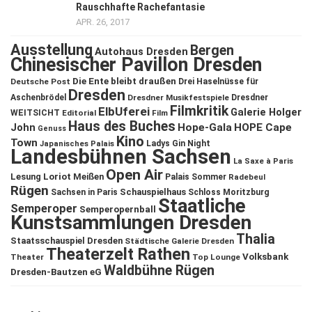
Rauschhafte Rachefantasie
APR. 26, 2017
Ausstellung
Bergen
Autohaus Dresden
Chinesischer Pavillon Dresden
Die Ente bleibt draußen
Deutsche Post
Drei Haselnüsse für
Dresden
Aschenbrödel
Dresdner Musikfestspiele
Dresdner
Filmkritik
ElbUferei
Galerie Holger
WEITSICHT
Editorial
Film
Haus des Buches
John
Hope-Gala
HOPE Cape
Genuss
Kino
Town
Ladys Gin Night
Japanisches Palais
Landesbühnen Sachsen
La Saxe à Paris
Open Air
Lesung
Loriot
Meißen
Palais Sommer
Radebeul
Rügen
Schauspielhaus
Sachsen in Paris
Schloss Moritzburg
Staatliche
Semperoper
Semperopernball
Kunstsammlungen Dresden
Thalia
Staatsschauspiel Dresden
Städtische Galerie Dresden
Theaterzelt Rathen
Volksbank
Theater
Top Lounge
Waldbühne Rügen
Dresden-Bautzen eG