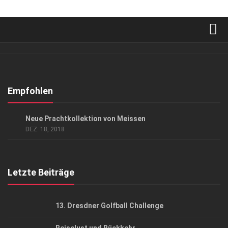
Verkaufsstellen
Abonnement
Kontakt, Impressum
Empfohlen
Datenschutzerklärung
ANZEIGE
/
ARCHITEKTUR & DESIGN
/
GESCHÄFT
Neue Prachtkollektion von Meissen
AGB
DEZ. 18, 2018
Top Gesundheitsforum Dresden / Ostsachsen
Mediadaten
Letzte Beiträge
13. Dresdner Golfball Challenge