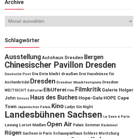
Archive
Schlagwörter
Ausstellung
Bergen
Autohaus Dresden
Chinesischer Pavillon Dresden
Die Ente bleibt draußen
Deutsche Post
Drei Haselnüsse für
Dresden
Aschenbrödel
Dresdner Musikfestspiele
Dresdner
Filmkritik
ElbUferei
Galerie Holger
WEITSICHT
Editorial
Film
Haus des Buches
John
Hope-Gala
HOPE Cape
Genuss
Kino
Town
Ladys Gin Night
Japanisches Palais
Landesbühnen Sachsen
La Saxe à Paris
Open Air
Lesung
Loriot
Meißen
Palais Sommer
Radebeul
Rügen
Schauspielhaus
Sachsen in Paris
Schloss Moritzburg