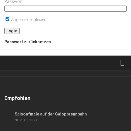
Passwort
Angemeldet bleiben
Passwort zurücksetzen
Verkaufsstellen
Abonnement
Kontakt, Impressum
Empfohlen
Datenschutzerklärung
EVENTS
Saisonfinale auf der Galopprennbahn
AGB
NOV. 15, 2021
Top Gesundheitsforum Dresden / Ostsachsen