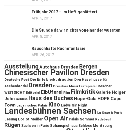
Frühjahr 2017 – Im Heft geblättert
APR. 5, 2017
Die Stunde da wir nichts voneinander wussten
APR. 8, 2017
Rauschhafte Rachefantasie
APR. 26, 2017
Ausstellung
Bergen
Autohaus Dresden
Chinesischer Pavillon Dresden
Die Ente bleibt draußen
Deutsche Post
Drei Haselnüsse für
Dresden
Aschenbrödel
Dresdner Musikfestspiele
Dresdner
Filmkritik
ElbUferei
Galerie Holger
WEITSICHT
Editorial
Film
Haus des Buches
John
Hope-Gala
HOPE Cape
Genuss
Kino
Town
Ladys Gin Night
Japanisches Palais
Landesbühnen Sachsen
La Saxe à Paris
Open Air
Lesung
Loriot
Meißen
Palais Sommer
Radebeul
Rügen
Schauspielhaus
Sachsen in Paris
Schloss Moritzburg