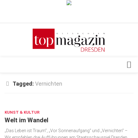
Verkaufsstellen
Abonnement
Kontakt, Impressum
Datenschutzerklärung
AGB
Architektur & Design
Tagged:
Vernichten
Top Gesundheitsforum Dresden / Ostsachsen
Events
Mediadaten
MÄRZ 30, 2023
Genuss
KUNST & KULTUR
Geschäft
Welt im Wandel
gesund & schön
„Das Leben ist Traum”, „Vor Sonnenaufgang” und „Vernichten” –
Gesellschaft
Wir empfehlen drei Aufführungen am Staatsschauspiel Dresden.