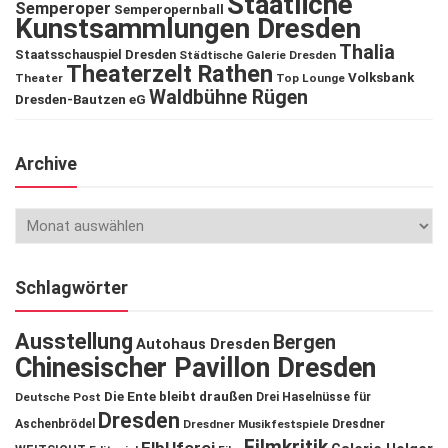
Staatliche
Semperoper
Semperopernball
Kunstsammlungen Dresden
Thalia
Staatsschauspiel Dresden
Städtische Galerie Dresden
Theaterzelt Rathen
Volksbank
Theater
Top Lounge
Waldbühne Rügen
Dresden-Bautzen eG
Archive
Schlagwörter
Ausstellung
Bergen
Autohaus Dresden
Chinesischer Pavillon Dresden
Die Ente bleibt draußen
Deutsche Post
Drei Haselnüsse für
Dresden
Aschenbrödel
Dresdner Musikfestspiele
Dresdner
Filmkritik