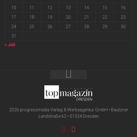
10
11
12
13
14
15
16
17
18
19
20
21
22
23
24
25
26
27
28
29
30
31
« Juli
2026 progressmedia Verlag & Werbeagentur GmbH • Bautzner
Landstraße 62 • 01324 Dresden