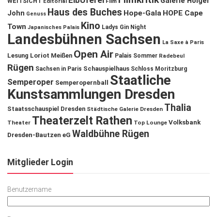
ElbUferei
Galerie Holger
WEITSICHT
Editorial
Film
Haus des Buches
John
Hope-Gala
HOPE Cape
Genuss
Kino
Town
Ladys Gin Night
Japanisches Palais
Landesbühnen Sachsen
La Saxe à Paris
Open Air
Lesung
Loriot
Meißen
Palais Sommer
Radebeul
Rügen
Schauspielhaus
Sachsen in Paris
Schloss Moritzburg
Staatliche
Semperoper
Semperopernball
Kunstsammlungen Dresden
Thalia
Staatsschauspiel Dresden
Städtische Galerie Dresden
Theaterzelt Rathen
Volksbank
Theater
Top Lounge
Waldbühne Rügen
Dresden-Bautzen eG
Mitglieder Login
Benutzername