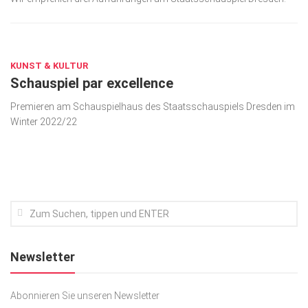
Kunst & Kultur
DEZ. 13, 2022
Lifestyle
KUNST & KULTUR
Ausflug & Reise
Schauspiel par excellence
Podcast
Premieren am Schauspielhaus des Staatsschauspiels Dresden im
Top Branchen
Winter 2022/22
SACHSEN IN PARIS
Newsletter
Abonnieren Sie unseren Newsletter