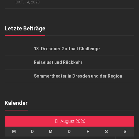
AGB
OKT. 14, 2020
Top Gesundheitsforum Dresden / Ostsachsen
Mediadaten
Letzte Beiträge
13. Dresdner Golfball Challenge
Reiselust und Rückkehr
Sommertheater in Dresden und der Region
Kalender
August 2026
M
D
M
D
F
S
S