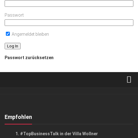
Passwort
Angemeldet bleiben
Passwort zurücksetzen
Verkaufsstellen
Abonnement
Kontakt, Impressum
Empfohlen
Datenschutzerklärung
ANZEIGE
/
EVENTS
/
GESCHÄFT
1. #TopBusinessTalk in der Villa Wollner