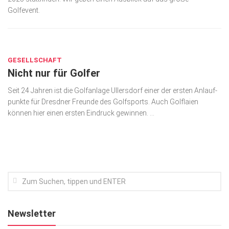
Golfevent.
Kunst & Kultur
Lifestyle
MÄRZ 22, 2019
Ausflug & Reise
GESELLSCHAFT
Nicht nur für Golfer
Podcast
Top Branchen
Seit 24 Jahren ist die Golfanlage Ullers­dorf einer der ersten Anlauf­
punkte für Dresdner Freunde des Golf­sports. Auch Golf­laien
SACHSEN IN PARIS
können hier einen ersten Ein­druck gewinnen. ...
Newsletter