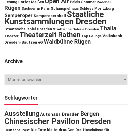
Open Air
Lesung
Loriot
Meißen
Palais Sommer
Radebeul
Rügen
Schauspielhaus
Sachsen in Paris
Schloss Moritzburg
Staatliche
Semperoper
Semperopernball
Kunstsammlungen Dresden
Thalia
Staatsschauspiel Dresden
Städtische Galerie Dresden
Theaterzelt Rathen
Volksbank
Theater
Top Lounge
Waldbühne Rügen
Dresden-Bautzen eG
Archive
Schlagwörter
Ausstellung
Bergen
Autohaus Dresden
Chinesischer Pavillon Dresden
Die Ente bleibt draußen
Deutsche Post
Drei Haselnüsse für