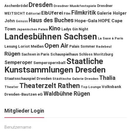
Dresden
Aschenbrödel
Dresdner Musikfestspiele
Dresdner
Filmkritik
ElbUferei
Galerie Holger
WEITSICHT
Editorial
Film
Haus des Buches
John
Hope-Gala
HOPE Cape
Genuss
Kino
Town
Ladys Gin Night
Japanisches Palais
Landesbühnen Sachsen
La Saxe à Paris
Open Air
Lesung
Loriot
Meißen
Palais Sommer
Radebeul
Rügen
Schauspielhaus
Sachsen in Paris
Schloss Moritzburg
Staatliche
Semperoper
Semperopernball
Kunstsammlungen Dresden
Thalia
Staatsschauspiel Dresden
Städtische Galerie Dresden
Theaterzelt Rathen
Volksbank
Theater
Top Lounge
Waldbühne Rügen
Dresden-Bautzen eG
Mitglieder Login
Benutzername