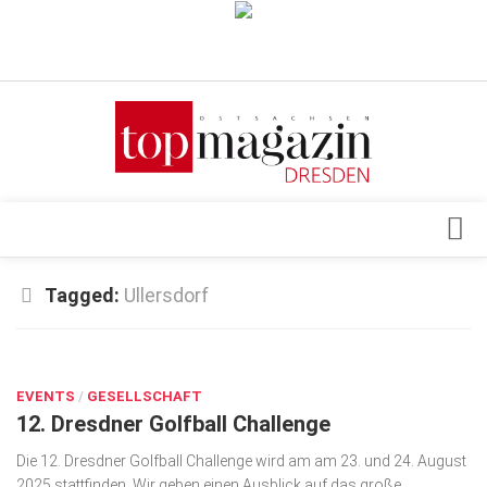
Verkaufsstellen
Abonnement
Kontakt, Impressum
Datenschutzerklärung
AGB
Architektur & Design
Tagged:
Ullersdorf
Top Gesundheitsforum Dresden / Ostsachsen
Events
Mediadaten
MÄRZ 27, 2025
Genuss
EVENTS
Geschäft
/
GESELLSCHAFT
12. Dresdner Golfball Challenge
gesund & schön
Die 12. Dresdner Golfball Challenge wird am am 23. und 24. August
Gesellschaft
2025 stattfinden. Wir geben einen Ausblick auf das große