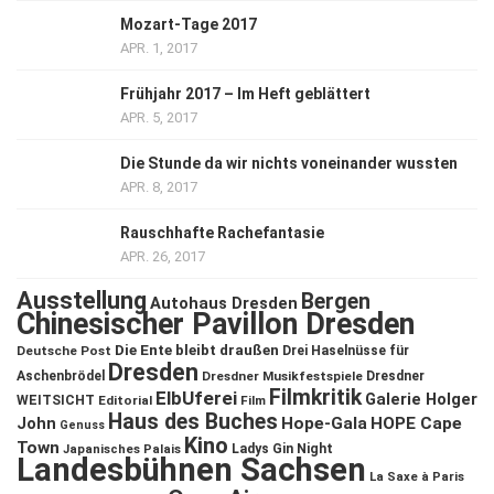
Mozart-Tage 2017
APR. 1, 2017
Frühjahr 2017 – Im Heft geblättert
APR. 5, 2017
Die Stunde da wir nichts voneinander wussten
APR. 8, 2017
Rauschhafte Rachefantasie
APR. 26, 2017
Ausstellung
Bergen
Autohaus Dresden
Chinesischer Pavillon Dresden
Die Ente bleibt draußen
Deutsche Post
Drei Haselnüsse für
Dresden
Aschenbrödel
Dresdner Musikfestspiele
Dresdner
Filmkritik
ElbUferei
Galerie Holger
WEITSICHT
Editorial
Film
Haus des Buches
John
Hope-Gala
HOPE Cape
Genuss
Kino
Town
Ladys Gin Night
Japanisches Palais
Landesbühnen Sachsen
La Saxe à Paris