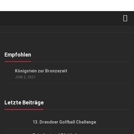
Verkaufsstellen
Abonnement
Kontakt, Impressum
Empfohlen
Datenschutzerklärung
KUNST & KULTUR
Königstein zur Bronzezeit
AGB
JUNI 2, 2021
Top Gesundheitsforum Dresden / Ostsachsen
Mediadaten
Letzte Beiträge
13. Dresdner Golfball Challenge