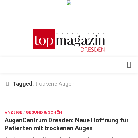
Verkaufsstellen
Abonnement
Kontakt, Impressum
Datenschutzerklärung
AGB
Architektur & Design
Tagged:
trockene Augen
Top Gesundheitsforum Dresden / Ostsachsen
Events
Mediadaten
DEZ. 12, 2024
Genuss
ANZEIGE
Geschäft
/
GESUND & SCHÖN
AugenCentrum Dresden: Neue Hoffnung für
gesund & schön
Patienten mit trockenen Augen
Gesellschaft