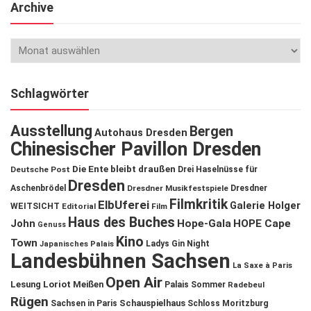
Archive
Schlagwörter
Ausstellung
Bergen
Autohaus Dresden
Chinesischer Pavillon Dresden
Die Ente bleibt draußen
Deutsche Post
Drei Haselnüsse für
Dresden
Aschenbrödel
Dresdner Musikfestspiele
Dresdner
Filmkritik
ElbUferei
Galerie Holger
WEITSICHT
Editorial
Film
Haus des Buches
John
Hope-Gala
HOPE Cape
Genuss
Kino
Town
Ladys Gin Night
Japanisches Palais
Landesbühnen Sachsen
La Saxe à Paris
Open Air
Lesung
Loriot
Meißen
Palais Sommer
Radebeul
Rügen
Schauspielhaus
Sachsen in Paris
Schloss Moritzburg