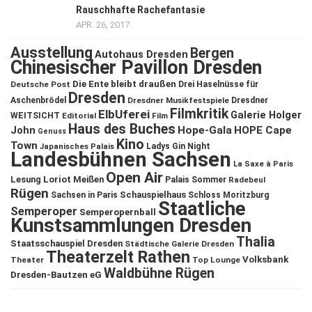
Rauschhafte Rachefantasie
APR. 26, 2017
Ausstellung
Bergen
Autohaus Dresden
Chinesischer Pavillon Dresden
Die Ente bleibt draußen
Deutsche Post
Drei Haselnüsse für
Dresden
Aschenbrödel
Dresdner Musikfestspiele
Dresdner
Filmkritik
ElbUferei
Galerie Holger
WEITSICHT
Editorial
Film
Haus des Buches
John
Hope-Gala
HOPE Cape
Genuss
Kino
Town
Ladys Gin Night
Japanisches Palais
Landesbühnen Sachsen
La Saxe à Paris
Open Air
Lesung
Loriot
Meißen
Palais Sommer
Radebeul
Rügen
Schauspielhaus
Sachsen in Paris
Schloss Moritzburg
Staatliche
Semperoper
Semperopernball
Kunstsammlungen Dresden
Thalia
Staatsschauspiel Dresden
Städtische Galerie Dresden
Theaterzelt Rathen
Volksbank
Theater
Top Lounge
Waldbühne Rügen
Dresden-Bautzen eG