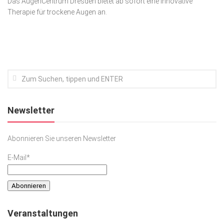
Das AugenCentrum Dresden bietet ab sofort eine innovative
Therapie für trockene Augen an.
Kunst & Kultur
Lifestyle
Ausflug & Reise
Podcast
Top Branchen
SACHSEN IN PARIS
Newsletter
Abonnieren Sie unseren Newsletter
E-Mail*
Veranstaltungen