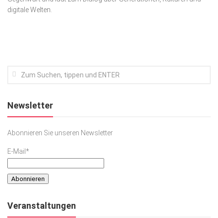
digitale Welten.
Kunst & Kultur
Lifestyle
Ausflug & Reise
Podcast
Top Branchen
SACHSEN IN PARIS
Newsletter
Abonnieren Sie unseren Newsletter
E-Mail*
Veranstaltungen