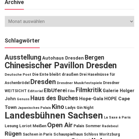
Archive
Schlagwörter
Ausstellung
Bergen
Autohaus Dresden
Chinesischer Pavillon Dresden
Die Ente bleibt draußen
Deutsche Post
Drei Haselnüsse für
Dresden
Aschenbrödel
Dresdner Musikfestspiele
Dresdner
Filmkritik
ElbUferei
Galerie Holger
WEITSICHT
Editorial
Film
Haus des Buches
John
Hope-Gala
HOPE Cape
Genuss
Kino
Town
Ladys Gin Night
Japanisches Palais
Landesbühnen Sachsen
La Saxe à Paris
Open Air
Lesung
Loriot
Meißen
Palais Sommer
Radebeul
Rügen
Schauspielhaus
Sachsen in Paris
Schloss Moritzburg