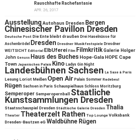
Rauschhafte Rachefantasie
APR. 26, 2017
Ausstellung
Bergen
Autohaus Dresden
Chinesischer Pavillon Dresden
Die Ente bleibt draußen
Deutsche Post
Drei Haselnüsse für
Dresden
Aschenbrödel
Dresdner Musikfestspiele
Dresdner
Filmkritik
ElbUferei
Galerie Holger
WEITSICHT
Editorial
Film
Haus des Buches
John
Hope-Gala
HOPE Cape
Genuss
Kino
Town
Ladys Gin Night
Japanisches Palais
Landesbühnen Sachsen
La Saxe à Paris
Open Air
Lesung
Loriot
Meißen
Palais Sommer
Radebeul
Rügen
Schauspielhaus
Sachsen in Paris
Schloss Moritzburg
Staatliche
Semperoper
Semperopernball
Kunstsammlungen Dresden
Thalia
Staatsschauspiel Dresden
Städtische Galerie Dresden
Theaterzelt Rathen
Volksbank
Theater
Top Lounge
Waldbühne Rügen
Dresden-Bautzen eG