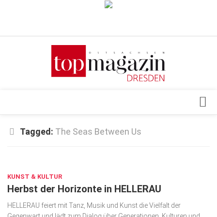
Verkaufsstellen
Abonnement
Kontakt, Impressum
Datenschutzerklärung
AGB
Architektur & Design
Tagged:
The Seas Between Us
Top Gesundheitsforum Dresden / Ostsachsen
Events
Mediadaten
OKT. 14, 2025
Genuss
KUNST & KULTUR
Geschäft
Herbst der Horizonte in HELLERAU
gesund & schön
HELLERAU feiert mit Tanz, Musik und Kunst die Vielfalt der
Gesellschaft
Gegenwart und lädt zum Dialog über Generationen, Kulturen und