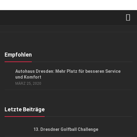
Verkaufsstellen
Abonnement
Kontakt, Impressum
Empfohlen
Datenschutzerklärung
ANZEIGE
/
GESCHÄFT
/
GESELLSCHAFT
Autohaus Dresden: Mehr Platz für besseren Service
AGB
und Komfort
MÄRZ 25, 2020
Top Gesundheitsforum Dresden / Ostsachsen
Mediadaten
Letzte Beiträge
13. Dresdner Golfball Challenge