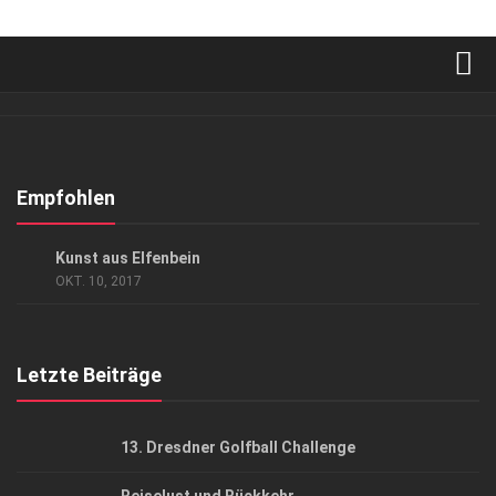
Verkaufsstellen
Abonnement
Kontakt, Impressum
Empfohlen
Datenschutzerklärung
GESELLSCHAFT
Kunst aus Elfenbein
AGB
OKT. 10, 2017
Top Gesundheitsforum Dresden / Ostsachsen
Mediadaten
Letzte Beiträge
13. Dresdner Golfball Challenge