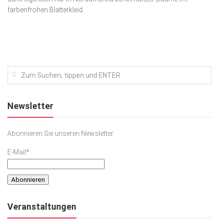
farbenfrohen Blätterkleid.
Kunst & Kultur
Lifestyle
Ausflug & Reise
Podcast
Top Branchen
SACHSEN IN PARIS
Newsletter
Abonnieren Sie unseren Newsletter
E-Mail*
Veranstaltungen