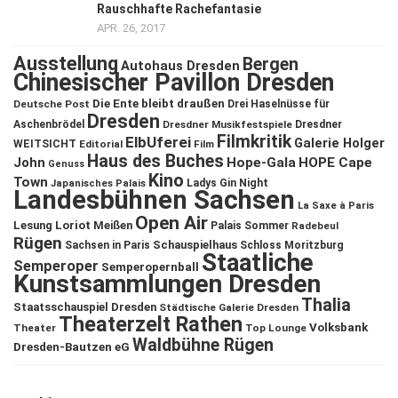
Rauschhafte Rachefantasie
APR. 26, 2017
Ausstellung
Bergen
Autohaus Dresden
Chinesischer Pavillon Dresden
Die Ente bleibt draußen
Deutsche Post
Drei Haselnüsse für
Dresden
Aschenbrödel
Dresdner Musikfestspiele
Dresdner
Filmkritik
ElbUferei
Galerie Holger
WEITSICHT
Editorial
Film
Haus des Buches
John
Hope-Gala
HOPE Cape
Genuss
Kino
Town
Ladys Gin Night
Japanisches Palais
Landesbühnen Sachsen
La Saxe à Paris
Open Air
Lesung
Loriot
Meißen
Palais Sommer
Radebeul
Rügen
Schauspielhaus
Sachsen in Paris
Schloss Moritzburg
Staatliche
Semperoper
Semperopernball
Kunstsammlungen Dresden
Thalia
Staatsschauspiel Dresden
Städtische Galerie Dresden
Theaterzelt Rathen
Volksbank
Theater
Top Lounge
Waldbühne Rügen
Dresden-Bautzen eG