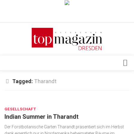
Verkaufsstellen
Abonnement
Kontakt, Impressum
Datenschutzerklärung
AGB
Architektur & Design
Tagged:
Tharandt
Top Gesundheitsforum Dresden / Ostsachsen
Events
Mediadaten
OKT. 24, 2018
Genuss
GESELLSCHAFT
Geschäft
Indian Summer in Tharandt
gesund & schön
Der Forstbotanische Garten Tharandt präsentiert sich im Herbst
Gesellschaft
dank eigentlich nur in Nordamerika beheimateter Bäume im