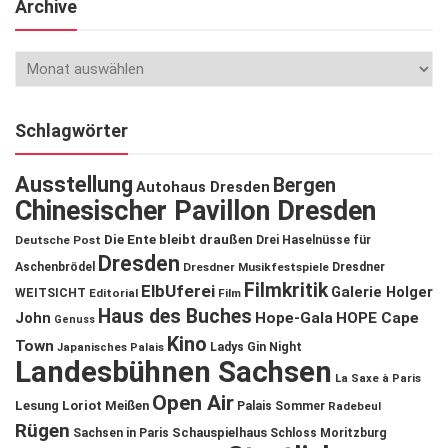
Archive
Schlagwörter
Ausstellung
Bergen
Autohaus Dresden
Chinesischer Pavillon Dresden
Die Ente bleibt draußen
Deutsche Post
Drei Haselnüsse für
Dresden
Aschenbrödel
Dresdner Musikfestspiele
Dresdner
Filmkritik
ElbUferei
Galerie Holger
WEITSICHT
Editorial
Film
Haus des Buches
John
Hope-Gala
HOPE Cape
Genuss
Kino
Town
Ladys Gin Night
Japanisches Palais
Landesbühnen Sachsen
La Saxe à Paris
Open Air
Lesung
Loriot
Meißen
Palais Sommer
Radebeul
Rügen
Schauspielhaus
Sachsen in Paris
Schloss Moritzburg