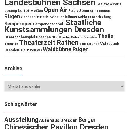
Landesbühnen Sachsen
La Saxe à Paris
Open Air
Lesung
Loriot
Meißen
Palais Sommer
Radebeul
Rügen
Schauspielhaus
Sachsen in Paris
Schloss Moritzburg
Staatliche
Semperoper
Semperopernball
Kunstsammlungen Dresden
Thalia
Staatsschauspiel Dresden
Städtische Galerie Dresden
Theaterzelt Rathen
Volksbank
Theater
Top Lounge
Waldbühne Rügen
Dresden-Bautzen eG
Archive
Schlagwörter
Ausstellung
Bergen
Autohaus Dresden
Chinesischer Pavillon Dresden