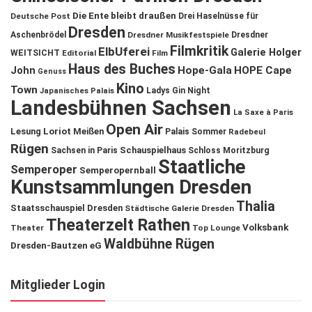
Die Ente bleibt draußen
Deutsche Post
Drei Haselnüsse für
Dresden
Aschenbrödel
Dresdner Musikfestspiele
Dresdner
Filmkritik
ElbUferei
Galerie Holger
WEITSICHT
Editorial
Film
Haus des Buches
John
Hope-Gala
HOPE Cape
Genuss
Kino
Town
Ladys Gin Night
Japanisches Palais
Landesbühnen Sachsen
La Saxe à Paris
Open Air
Lesung
Loriot
Meißen
Palais Sommer
Radebeul
Rügen
Schauspielhaus
Sachsen in Paris
Schloss Moritzburg
Staatliche
Semperoper
Semperopernball
Kunstsammlungen Dresden
Thalia
Staatsschauspiel Dresden
Städtische Galerie Dresden
Theaterzelt Rathen
Volksbank
Theater
Top Lounge
Waldbühne Rügen
Dresden-Bautzen eG
Mitglieder Login