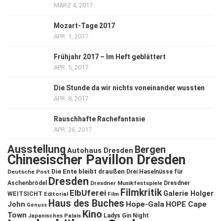
MÄRZ 4, 2017
Mozart-Tage 2017
APR. 1, 2017
Frühjahr 2017 – Im Heft geblättert
APR. 5, 2017
Die Stunde da wir nichts voneinander wussten
APR. 8, 2017
Rauschhafte Rachefantasie
APR. 26, 2017
Ausstellung
Bergen
Autohaus Dresden
Chinesischer Pavillon Dresden
Die Ente bleibt draußen
Deutsche Post
Drei Haselnüsse für
Dresden
Aschenbrödel
Dresdner Musikfestspiele
Dresdner
Filmkritik
ElbUferei
Galerie Holger
WEITSICHT
Editorial
Film
Haus des Buches
John
Hope-Gala
HOPE Cape
Genuss
Kino
Town
Ladys Gin Night
Japanisches Palais