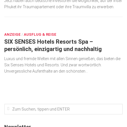
Jetzt haben auch deutsche Investoren die Möglichkeit, auf der Insel
Phuket ihr Traum­apartement oder ihre Traumvilla zu erwerben.
Kunst & Kultur
Lifestyle
DEZ. 12, 2019
Ausflug & Reise
ANZEIGE
/
AUSFLUG & REISE
Podcast
SIX SENSES Hotels Resorts Spa –
persönlich, einzigartig und nachhaltig
Top Branchen
Luxus und fremde Welten mit allen Sinnen genießen, das bieten die
SACHSEN IN PARIS
Six Senses Hotels und Resorts. Und zwar wortwörtlich.
Unvergessliche Aufenthalte an den schönsten...
Newsletter