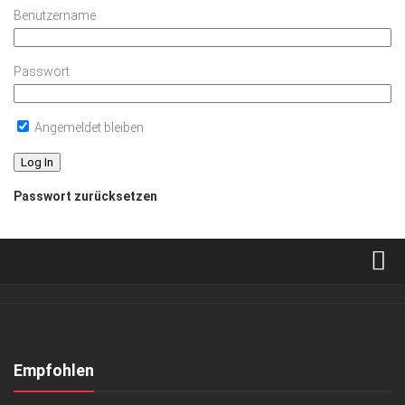
Benutzername
Passwort
Angemeldet bleiben
Passwort zurücksetzen
Verkaufsstellen
Abonnement
Kontakt, Impressum
Empfohlen
Datenschutzerklärung
ANZEIGE
/
GENUSS
/
GESCHÄFT