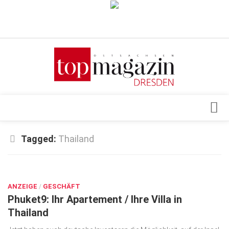
Verkaufsstellen
Abonnement
Kontakt, Impressum
Datenschutzerklärung
AGB
Architektur & Design
Tagged:
Thailand
Top Gesundheitsforum Dresden / Ostsachsen
Events
Mediadaten
DEZ. 12, 2024
Genuss
ANZEIGE
Geschäft
/
GESCHÄFT
Phuket9: Ihr Apartement / Ihre Villa in
gesund & schön
Thailand
Gesellschaft