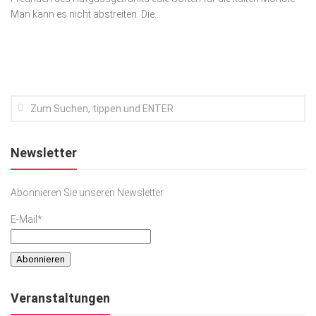
Man kann es nicht abstreiten. Die...
Kunst & Kultur
Lifestyle
Ausflug & Reise
Podcast
Top Branchen
SACHSEN IN PARIS
Newsletter
Abonnieren Sie unseren Newsletter
E-Mail*
Veranstaltungen