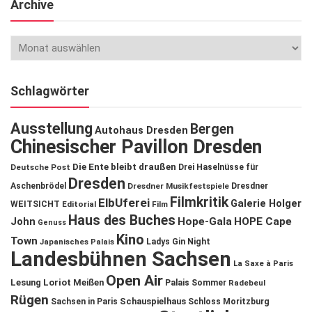
Archive
Schlagwörter
Ausstellung
Bergen
Autohaus Dresden
Chinesischer Pavillon Dresden
Die Ente bleibt draußen
Deutsche Post
Drei Haselnüsse für
Dresden
Aschenbrödel
Dresdner Musikfestspiele
Dresdner
Filmkritik
ElbUferei
Galerie Holger
WEITSICHT
Editorial
Film
Haus des Buches
John
Hope-Gala
HOPE Cape
Genuss
Kino
Town
Ladys Gin Night
Japanisches Palais
Landesbühnen Sachsen
La Saxe à Paris
Open Air
Lesung
Loriot
Meißen
Palais Sommer
Radebeul
Rügen
Schauspielhaus
Sachsen in Paris
Schloss Moritzburg