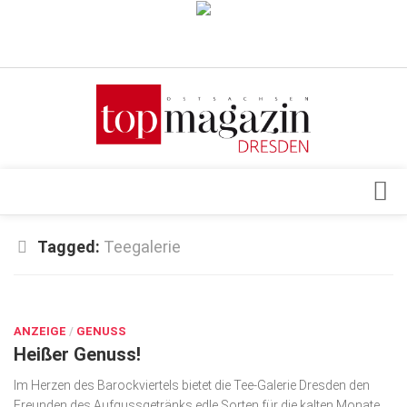
Verkaufsstellen
Abonnement
Kontakt, Impressum
Datenschutzerklärung
AGB
Architektur & Design
Tagged:
Teegalerie
Top Gesundheitsforum Dresden / Ostsachsen
Events
Mediadaten
OKT. 8, 2019
Genuss
ANZEIGE
Geschäft
/
GENUSS
Heißer Genuss!
gesund & schön
Im Herzen des Barockviertels bietet die Tee-Galerie Dresden den
Gesellschaft
Freunden des Aufgussgetränks edle Sorten für die kalten Monate.