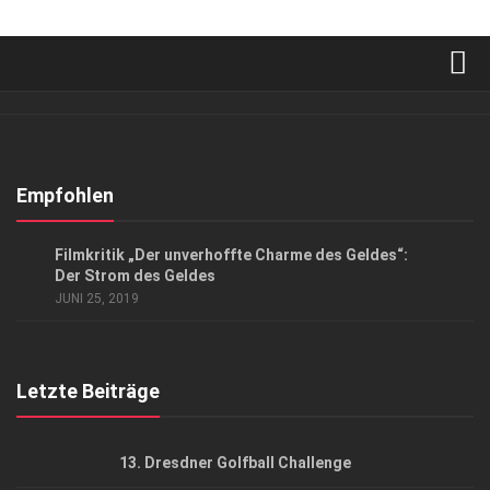
Verkaufsstellen
Abonnement
Kontakt, Impressum
Empfohlen
Datenschutzerklärung
KUNST & KULTUR
Filmkritik „Der unverhoffte Charme des Geldes“:
AGB
Der Strom des Geldes
JUNI 25, 2019
Top Gesundheitsforum Dresden / Ostsachsen
Mediadaten
Letzte Beiträge
13. Dresdner Golfball Challenge