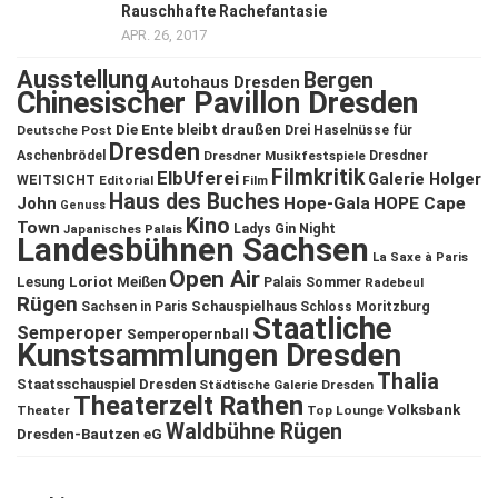
Rauschhafte Rachefantasie
APR. 26, 2017
Ausstellung
Bergen
Autohaus Dresden
Chinesischer Pavillon Dresden
Die Ente bleibt draußen
Deutsche Post
Drei Haselnüsse für
Dresden
Aschenbrödel
Dresdner Musikfestspiele
Dresdner
Filmkritik
ElbUferei
Galerie Holger
WEITSICHT
Editorial
Film
Haus des Buches
John
Hope-Gala
HOPE Cape
Genuss
Kino
Town
Ladys Gin Night
Japanisches Palais
Landesbühnen Sachsen
La Saxe à Paris
Open Air
Lesung
Loriot
Meißen
Palais Sommer
Radebeul
Rügen
Schauspielhaus
Sachsen in Paris
Schloss Moritzburg
Staatliche
Semperoper
Semperopernball
Kunstsammlungen Dresden
Thalia
Staatsschauspiel Dresden
Städtische Galerie Dresden
Theaterzelt Rathen
Volksbank
Theater
Top Lounge
Waldbühne Rügen
Dresden-Bautzen eG