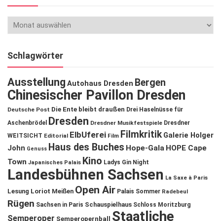
Schlagwörter
Ausstellung
Bergen
Autohaus Dresden
Chinesischer Pavillon Dresden
Die Ente bleibt draußen
Deutsche Post
Drei Haselnüsse für
Dresden
Aschenbrödel
Dresdner Musikfestspiele
Dresdner
Filmkritik
ElbUferei
Galerie Holger
WEITSICHT
Editorial
Film
Haus des Buches
John
Hope-Gala
HOPE Cape
Genuss
Kino
Town
Ladys Gin Night
Japanisches Palais
Landesbühnen Sachsen
La Saxe à Paris
Open Air
Lesung
Loriot
Meißen
Palais Sommer
Radebeul
Rügen
Schauspielhaus
Sachsen in Paris
Schloss Moritzburg
Staatliche
Semperoper
Semperopernball