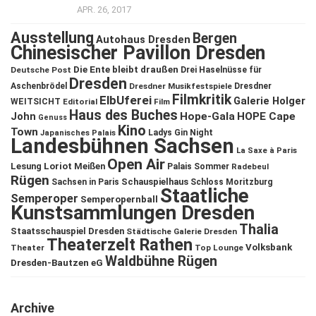
APR. 26, 2017
Ausstellung
Bergen
Autohaus Dresden
Chinesischer Pavillon Dresden
Die Ente bleibt draußen
Deutsche Post
Drei Haselnüsse für
Dresden
Aschenbrödel
Dresdner Musikfestspiele
Dresdner
Filmkritik
ElbUferei
Galerie Holger
WEITSICHT
Editorial
Film
Haus des Buches
John
Hope-Gala
HOPE Cape
Genuss
Kino
Town
Ladys Gin Night
Japanisches Palais
Landesbühnen Sachsen
La Saxe à Paris
Open Air
Lesung
Loriot
Meißen
Palais Sommer
Radebeul
Rügen
Schauspielhaus
Sachsen in Paris
Schloss Moritzburg
Staatliche
Semperoper
Semperopernball
Kunstsammlungen Dresden
Thalia
Staatsschauspiel Dresden
Städtische Galerie Dresden
Theaterzelt Rathen
Volksbank
Theater
Top Lounge
Waldbühne Rügen
Dresden-Bautzen eG
Archive