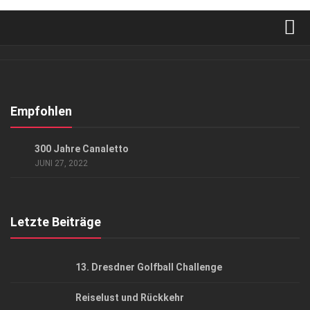
Verkaufsstellen
Abonnement
Kontakt, Impressum
Empfohlen
Datenschutzerklärung
EVENTS
300 Jahre Canaletto
AGB
JUNI 27, 2022
Top Gesundheitsforum Dresden / Ostsachsen
Mediadaten
Letzte Beiträge
13. Dresdner Golfball Challenge
Reiselust und Rückkehr