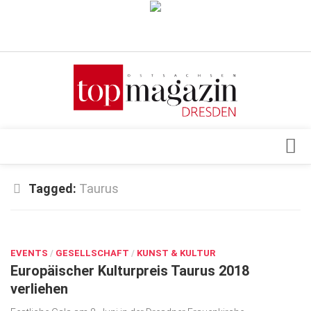
Verkaufsstellen
Abonnement
Kontakt, Impressum
Datenschutzerklärung
AGB
Architektur & Design
Tagged:
Taurus
Top Gesundheitsforum Dresden / Ostsachsen
Events
Mediadaten
JUNI 10, 2018
Genuss
EVENTS
Geschäft
/
GESELLSCHAFT
/
KUNST & KULTUR
Europäischer Kulturpreis Taurus 2018
gesund & schön
verliehen
Gesellschaft