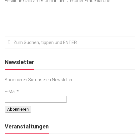
Festliche Gala am 8. Juni in der Dresdner Frauenkirche
Kunst & Kultur
Lifestyle
Ausflug & Reise
Podcast
Top Branchen
Newsletter
SACHSEN IN PARIS
Abonnieren Sie unseren Newsletter
E-Mail*
Veranstaltungen