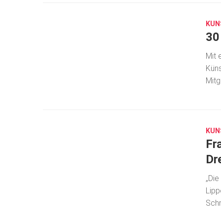
2,
2020
KUN
30
Mit 
Küns
Mitg
DEZ.
9,
2019
KUN
Fr
Dr
„Die
Lipp
Schm