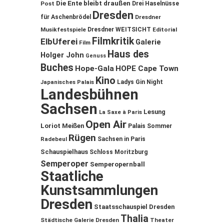
Die Ente bleibt draußen
Post
Drei Haselnüsse
Dresden
für Aschenbrödel
Dresdner
Musikfestspiele
Dresdner WEITSICHT
Editorial
Filmkritik
ElbUferei
Galerie
Film
Haus des
Holger John
Genuss
Buches
Hope-Gala
HOPE Cape Town
Kino
Ladys Gin Night
Japanisches Palais
Landesbühnen
Sachsen
Lesung
La Saxe à Paris
Open Air
Loriot
Meißen
Palais Sommer
Rügen
Sachsen in Paris
Radebeul
Schauspielhaus
Schloss Moritzburg
Semperoper
Semperopernball
Staatliche
Kunstsammlungen
Dresden
Staatsschauspiel Dresden
Thalia
Städtische Galerie Dresden
Theater