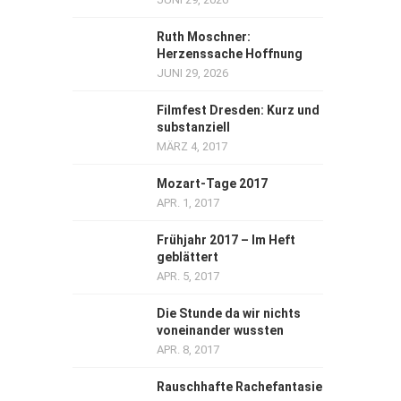
Ruth Moschner:
Herzenssache Hoffnung
JUNI 29, 2026
Filmfest Dresden: Kurz und
substanziell
MÄRZ 4, 2017
Mozart-Tage 2017
APR. 1, 2017
Frühjahr 2017 – Im Heft
geblättert
APR. 5, 2017
Die Stunde da wir nichts
voneinander wussten
APR. 8, 2017
Rauschhafte Rachefantasie