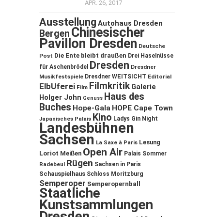
APR. 26, 2017
Ausstellung
Autohaus Dresden
Chinesischer
Bergen
Pavillon Dresden
Deutsche
Die Ente bleibt draußen
Post
Drei Haselnüsse
Dresden
für Aschenbrödel
Dresdner
Musikfestspiele
Dresdner WEITSICHT
Editorial
Filmkritik
ElbUferei
Galerie
Film
Haus des
Holger John
Genuss
Buches
Hope-Gala
HOPE Cape Town
Kino
Ladys Gin Night
Japanisches Palais
Landesbühnen
Sachsen
Lesung
La Saxe à Paris
Open Air
Loriot
Meißen
Palais Sommer
Rügen
Sachsen in Paris
Radebeul
Schauspielhaus
Schloss Moritzburg
Semperoper
Semperopernball
Staatliche
Kunstsammlungen
Dresden