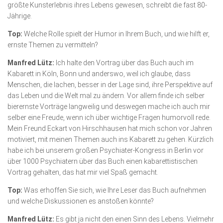
größte Kunst­erlebnis ihres Lebens gewesen, schreibt die fast 80-
Jährige.
Top:
Welche Rolle spielt der Humor in Ihrem Buch, und wie hilft er,
ernste Themen zu vermitteln?
Manfred Lütz:
Ich halte den Vortrag über das Buch auch im
Kabarett in Köln, Bonn und anderswo, weil ich glaube, dass
Menschen, die lachen, besser in der Lage sind, ihre Perspektive auf
das Leben und die Welt mal zu ändern. Vor allem finde ich selber
bierernste Vorträge langweilig und deswegen mache ich auch mir
selber eine Freude, wenn ich über wichtige Fragen humorvoll rede.
Mein Freund Eckart von Hirschhausen hat mich schon vor Jahren
motiviert, mit meinen Themen auch ins Kabarett zu gehen. Kürzlich
habe ich bei unserem großen Psychiater-Kongress in Berlin vor
über 1000 Psychiatern über das Buch einen kabarettistischen
Vortrag gehalten, das hat mir viel Spaß gemacht.
Top:
Was erhoffen Sie sich, wie Ihre Leser das Buch aufnehmen
und welche Diskussionen es anstoßen könnte?
Manfred Lütz:
Es gibt ja nicht den einen Sinn des Lebens. Vielmehr