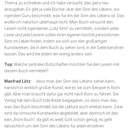
Thema zu schreiben und ich habe versucht, das ganz neu
anzugehen. Es gibt ja viele Bücher über den Sinn des Lebens, wo
irgendein Guru beschreibt, was für ihn der Sinn des Lebens ist. Das
wollte ich natürlich überhaupt nicht. Mein Buch versucht den
Lesern nicht irgendeinen „Lütz-Sinn“ zu vermitteln, sondern jeder
Leser und jede Leserin sollen ihren eigenen höchst persönlichen
Sinn im Leben finden, indem sie sich von den großartigen
Kunstwerken, die in dem Buch zu sehen sind, in der Seele berühren
lassen. Das wird bei jedem ein wenig anders sein.
Top:
Welche zentralen Botschaften möchten Sie den Lesern mit
diesem Buch vermitteln?
Manfred Lütz:
… dass man den Sinn des Lebens sehen kann,
nämlich in wirklich großer Kunst, wie es sie zum Beispiel in Rom
gibt. Aber man braucht dafür gar nicht nach Rom zu fahren. Der
Verlag hat dem Buch tolle Bilder beigegeben, so dass man das,
was das Buch beschreibt, bei der Lektüre auch erleben kann. Zwar
sind da römische Kunstwerke abgebildet, aber dennoch ist das
kein „Rom-Buch“, da gibt es weiß Gott schon genug, es geht
tatsächlich um den Sinn des Lebens für jeden einzelnen.