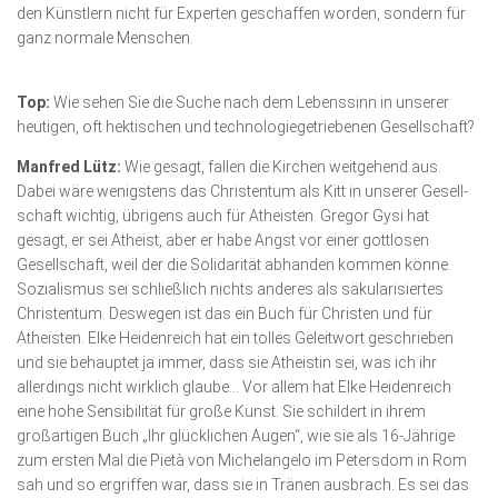
den Künstlern nicht für Experten geschaffen worden, sondern für
ganz normale Menschen.
Top:
Wie sehen Sie die Suche nach dem Lebenssinn in unserer
heutigen, oft hektischen und technologiegetriebenen Gesellschaft?
Manfred Lütz:
Wie gesagt, fallen die Kirchen weitgehend aus.
Dabei wäre wenigstens das Christentum als Kitt in unserer Gesell­
schaft wichtig, übrigens auch für Atheisten. Gregor Gysi hat
gesagt, er sei Atheist, aber er habe Angst vor einer gottlosen
Gesellschaft, weil der die Solidarität abhanden kommen könne.
Sozialismus sei schließlich nichts anderes als säkularisiertes
Christentum. Des­wegen ist das ein Buch für Christen und für
Atheisten. Elke Heidenreich hat ein tolles Geleitwort geschrieben
und sie behauptet ja immer, dass sie Atheistin sei, was ich ihr
allerdings nicht wirklich glaube… Vor allem hat Elke Heidenreich
eine hohe Sensibilität für große Kunst. Sie schildert in ihrem
großartigen Buch „Ihr glücklichen Augen“, wie sie als 16-Jährige
zum ersten Mal die Pietà von Michelangelo im Petersdom in Rom
sah und so ergriffen war, dass sie in Tränen ausbrach. Es sei das