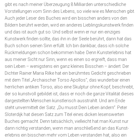
gibt es nach meiner Überzeugung 8 Milliarden unterschiedliche
Vorstellungen vom Sinn des Lebens, so viele wie es Menschen gibt.
Auch jeder Leser des Buches wird ein bisschen anders von den
Bildern berührt werden, wird ein anderes Lieblingskunstwerk finden
und das ist auch gut so. Und selbst wenn er nur ein einziges
Kunstwerk finden sollte, das ihn in der Seele berührt, dann hat das
Buch schon seinen Sinn erfüllt. Ich bin dankbar, dass ich solche
Rückmeldungen schon bekommen habe. Denn Kunsterlebnis hat
aus meiner Sicht nur Sinn, wenn es einen so ergreift, dass man
sein Leben – wenigstens ein ganz kleines Bisschen – ändert. Der
Dichter Rainer Maria Rilke hat ein berühmtes Gedicht geschrieben
mit dem Titel „Archaischer Torso Apollos“, das wunderbar einen
herrlichen antiken Torso, also eine Skulptur ohne Kopf, beschreibt,
der so kunstvoll gebildet ist, dass er noch die ganze Vitalität dieses
dargestellten Menschen künstlerisch ausstrahlt. Und am Ende
steht unvermittelt der Satz: „Du musst Dein Leben ändern“. Peter
Sloterdijk hat diesen Satz zum Titel eines dicken lesenswerten
Buches gemacht. Denn tatsächlich, vielleicht hat man Kunst nur
dann richtig verstanden, wenn man anschließend an das Kunst­
erlebnis ein bisschen mehr vom Leben verstanden hat, also ein