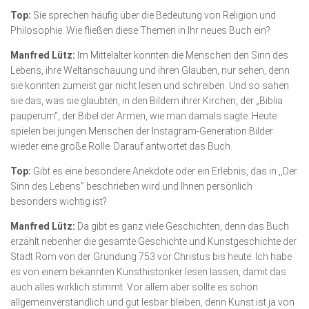
Top:
Sie sprechen häufig über die Bedeutung von Religion und
Philosophie. Wie fließen diese Themen in Ihr neues Buch ein?
Manfred Lütz:
Im Mittelalter konnten die Menschen den Sinn des
Lebens, ihre Weltanschauung und ihren Glauben, nur sehen, denn
sie konnten zumeist gar nicht lesen und schreiben. Und so sahen
sie das, was sie glaubten, in den Bildern ihrer Kirchen, der „Biblia
pauperum“, der Bibel der Armen, wie man damals sagte. Heute
spielen bei jungen Menschen der Instagram-Generation Bilder
wieder eine große Rolle. Darauf antwortet das Buch.
Top:
Gibt es eine besondere Anekdote oder ein Erlebnis, das in ,,Der
Sinn des Lebens” beschrieben wird und Ihnen persönlich
besonders wichtig ist?
Manfred Lütz:
Da gibt es ganz viele Geschichten, denn das Buch
erzählt nebenher die gesamte Geschichte und Kunstgeschichte der
Stadt Rom von der Gründung 753 vor Christus bis heute. Ich habe
es von einem bekannten Kunsthistoriker lesen lassen, damit das
auch alles wirklich stimmt. Vor allem aber sollte es schön
allgemeinverständlich und gut lesbar bleiben, denn Kunst ist ja von