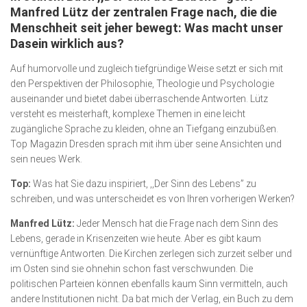
Manfred Lütz der zentralen Frage nach, die die
Kunst & Kultur
Menschheit seit jeher bewegt: Was macht unser
Dasein wirklich aus?
Lifestyle
Auf humorvolle und zugleich tiefgründige Weise setzt er sich mit
Ausflug & Reise
den Perspektiven der Philosophie, Theologie und Psychologie
Podcast
auseinander und bietet dabei überraschende Antworten. Lütz
versteht es meisterhaft, komplexe Themen in eine leicht
Top Branchen
zugängliche Sprache zu kleiden, ohne an Tiefgang einzubüßen.
Top Magazin Dresden sprach mit ihm über seine Ansichten und
SACHSEN IN PARIS
sein neues Werk.
Top:
Was hat Sie dazu inspiriert, ,,Der Sinn des Lebens” zu
schreiben, und was unterscheidet es von Ihren vorherigen Werken?
Manfred Lütz:
Jeder Mensch hat die Frage nach dem Sinn des
Lebens, gerade in Krisenzeiten wie heute. Aber es gibt kaum
vernünftige Antworten. Die Kirchen zerlegen sich zurzeit selber und
im Osten sind sie ohnehin schon fast verschwunden. Die
politischen Parteien können ebenfalls kaum Sinn vermitteln, auch
andere Institutionen nicht. Da bat mich der Verlag, ein Buch zu dem