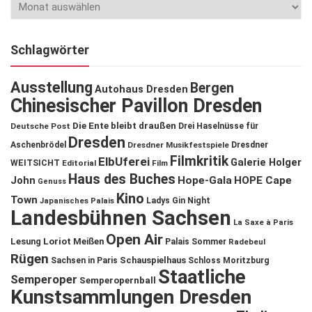
Schlagwörter
Ausstellung
Bergen
Autohaus Dresden
Chinesischer Pavillon Dresden
Die Ente bleibt draußen
Deutsche Post
Drei Haselnüsse für
Dresden
Aschenbrödel
Dresdner Musikfestspiele
Dresdner
Filmkritik
ElbUferei
Galerie Holger
WEITSICHT
Editorial
Film
Haus des Buches
John
Hope-Gala
HOPE Cape
Genuss
Kino
Town
Ladys Gin Night
Japanisches Palais
Landesbühnen Sachsen
La Saxe à Paris
Open Air
Lesung
Loriot
Meißen
Palais Sommer
Radebeul
Rügen
Schauspielhaus
Sachsen in Paris
Schloss Moritzburg
Staatliche
Semperoper
Semperopernball
Kunstsammlungen Dresden