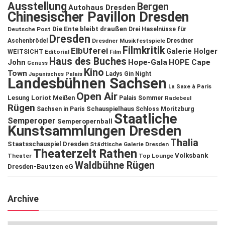
Ausstellung
Bergen
Autohaus Dresden
Chinesischer Pavillon Dresden
Die Ente bleibt draußen
Deutsche Post
Drei Haselnüsse für
Dresden
Aschenbrödel
Dresdner Musikfestspiele
Dresdner
Filmkritik
ElbUferei
Galerie Holger
WEITSICHT
Editorial
Film
Haus des Buches
John
Hope-Gala
HOPE Cape
Genuss
Kino
Town
Ladys Gin Night
Japanisches Palais
Landesbühnen Sachsen
La Saxe à Paris
Open Air
Lesung
Loriot
Meißen
Palais Sommer
Radebeul
Rügen
Schauspielhaus
Sachsen in Paris
Schloss Moritzburg
Staatliche
Semperoper
Semperopernball
Kunstsammlungen Dresden
Thalia
Staatsschauspiel Dresden
Städtische Galerie Dresden
Theaterzelt Rathen
Volksbank
Theater
Top Lounge
Waldbühne Rügen
Dresden-Bautzen eG
Archive