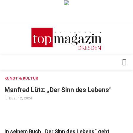
Verkaufsstellen
Abonnement
Kontakt, Impressum
Datenschutzerklärung
AGB
Architektur & Design
KUNST & KULTUR
Top Gesundheitsforum Dresden / Ostsachsen
Events
Manfred Lütz: „Der Sinn des Lebens”
Mediadaten
Genuss
DEZ. 12, 2024
Geschäft
gesund & schön
Gesellschaft
In seinem Buch ,,Der Sinn des Lebens“ geht