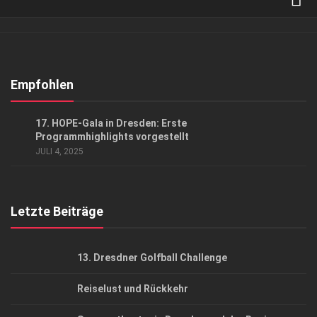
Verkaufsstellen
Abonnement
Kontakt, Impressum
Empfohlen
Datenschutzerklärung
EVENTS
/
GESELLSCHAFT
17. HOPE-Gala in Dresden: Erste
AGB
Programmhighlights vorgestellt
JULI 4, 2025
Top Gesundheitsforum Dresden / Ostsachsen
Mediadaten
Letzte Beiträge
13. Dresdner Golfball Challenge
Reiselust und Rückkehr