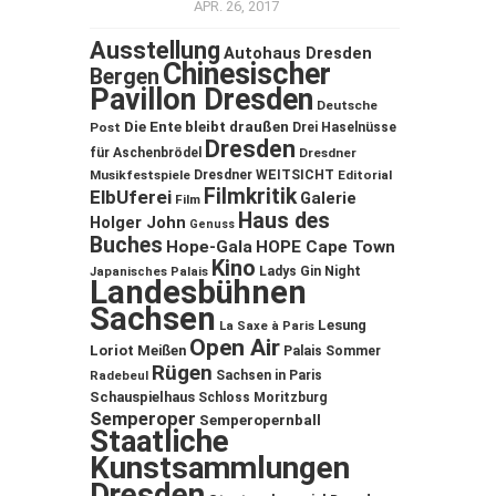
APR. 26, 2017
Ausstellung
Autohaus Dresden
Chinesischer
Bergen
Pavillon Dresden
Deutsche
Die Ente bleibt draußen
Post
Drei Haselnüsse
Dresden
für Aschenbrödel
Dresdner
Musikfestspiele
Dresdner WEITSICHT
Editorial
Filmkritik
ElbUferei
Galerie
Film
Haus des
Holger John
Genuss
Buches
Hope-Gala
HOPE Cape Town
Kino
Ladys Gin Night
Japanisches Palais
Landesbühnen
Sachsen
Lesung
La Saxe à Paris
Open Air
Loriot
Meißen
Palais Sommer
Rügen
Sachsen in Paris
Radebeul
Schauspielhaus
Schloss Moritzburg
Semperoper
Semperopernball
Staatliche
Kunstsammlungen
Dresden