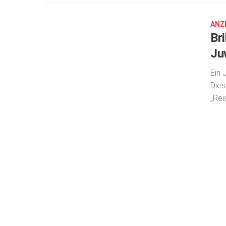
12,
2018
ANZ
Br
Ju
Ein 
Dies
„Rei