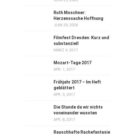
Ruth Moschner:
Herzenssache Hoffnung
JUNI 29, 2026
Filmfest Dresden: Kurz und
substanziell
MÄRZ 4, 2017
Mozart-Tage 2017
APR. 1, 2017
Frühjahr 2017 – Im Heft
geblättert
APR. 5, 2017
Die Stunde da wir nichts
voneinander wussten
APR. 8, 2017
Rauschhafte Rachefantasie