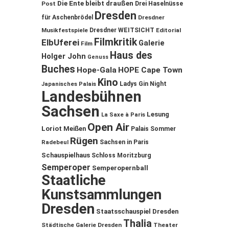
Die Ente bleibt draußen
Post
Drei Haselnüsse
Dresden
für Aschenbrödel
Dresdner
Musikfestspiele
Dresdner WEITSICHT
Editorial
Filmkritik
ElbUferei
Galerie
Film
Haus des
Holger John
Genuss
Buches
Hope-Gala
HOPE Cape Town
Kino
Ladys Gin Night
Japanisches Palais
Landesbühnen
Sachsen
Lesung
La Saxe à Paris
Open Air
Loriot
Meißen
Palais Sommer
Rügen
Sachsen in Paris
Radebeul
Schauspielhaus
Schloss Moritzburg
Semperoper
Semperopernball
Staatliche
Kunstsammlungen
Dresden
Staatsschauspiel Dresden
Thalia
Städtische Galerie Dresden
Theater