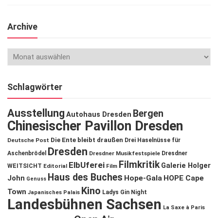
Archive
Schlagwörter
Ausstellung
Bergen
Autohaus Dresden
Chinesischer Pavillon Dresden
Die Ente bleibt draußen
Deutsche Post
Drei Haselnüsse für
Dresden
Aschenbrödel
Dresdner Musikfestspiele
Dresdner
Filmkritik
ElbUferei
Galerie Holger
WEITSICHT
Editorial
Film
Haus des Buches
John
Hope-Gala
HOPE Cape
Genuss
Kino
Town
Ladys Gin Night
Japanisches Palais
Landesbühnen Sachsen
La Saxe à Paris