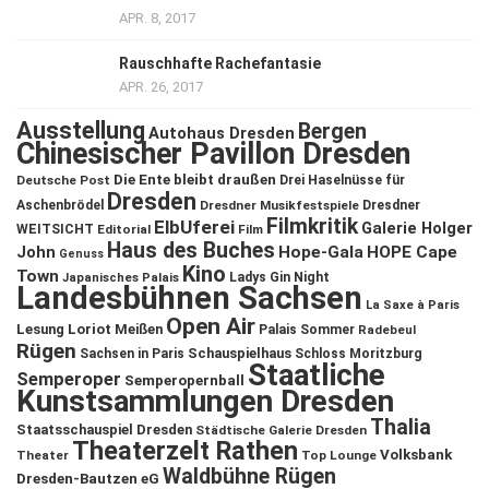
APR. 8, 2017
Rauschhafte Rachefantasie
APR. 26, 2017
Ausstellung
Bergen
Autohaus Dresden
Chinesischer Pavillon Dresden
Die Ente bleibt draußen
Deutsche Post
Drei Haselnüsse für
Dresden
Aschenbrödel
Dresdner Musikfestspiele
Dresdner
Filmkritik
ElbUferei
Galerie Holger
WEITSICHT
Editorial
Film
Haus des Buches
John
Hope-Gala
HOPE Cape
Genuss
Kino
Town
Ladys Gin Night
Japanisches Palais
Landesbühnen Sachsen
La Saxe à Paris
Open Air
Lesung
Loriot
Meißen
Palais Sommer
Radebeul
Rügen
Schauspielhaus
Sachsen in Paris
Schloss Moritzburg
Staatliche
Semperoper
Semperopernball
Kunstsammlungen Dresden
Thalia
Staatsschauspiel Dresden
Städtische Galerie Dresden
Theaterzelt Rathen
Volksbank
Theater
Top Lounge
Waldbühne Rügen
Dresden-Bautzen eG