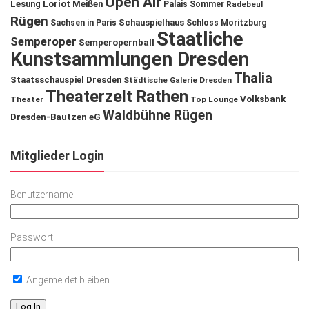
Open Air
Lesung
Loriot
Meißen
Palais Sommer
Radebeul
Rügen
Schauspielhaus
Sachsen in Paris
Schloss Moritzburg
Staatliche
Semperoper
Semperopernball
Kunstsammlungen Dresden
Thalia
Staatsschauspiel Dresden
Städtische Galerie Dresden
Theaterzelt Rathen
Volksbank
Theater
Top Lounge
Waldbühne Rügen
Dresden-Bautzen eG
Mitglieder Login
Benutzername
Passwort
Angemeldet bleiben