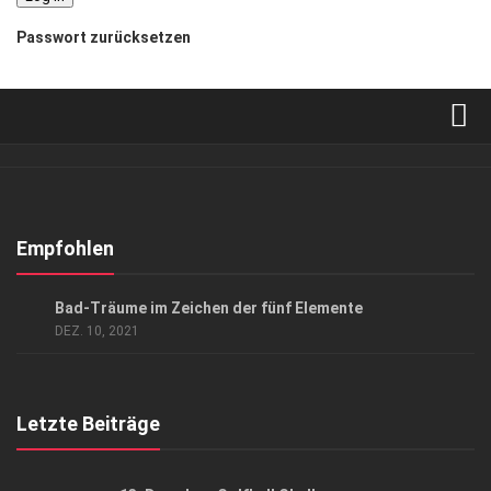
Passwort zurücksetzen
Verkaufsstellen
Abonnement
Kontakt, Impressum
Empfohlen
Datenschutzerklärung
ANZEIGE
/
ARCHITEKTUR & DESIGN
Bad-Träume im Zeichen der fünf Elemente
AGB
DEZ. 10, 2021
Top Gesundheitsforum Dresden / Ostsachsen
Mediadaten
Letzte Beiträge