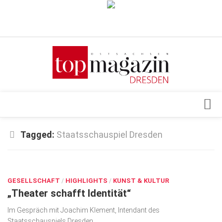
Verkaufsstellen
Abonnement
Kontakt, Impressum
Datenschutzerklärung
AGB
Architektur & Design
Tagged:
Staatsschauspiel Dresden
Top Gesundheitsforum Dresden / Ostsachsen
Events
Mediadaten
OKT. 6, 2017
Genuss
GESELLSCHAFT
Geschäft
/
HIGHLIGHTS
/
KUNST & KULTUR
„Theater schafft Identität“
gesund & schön
Im Gespräch mit Joachim Klement, Intendant des
Gesellschaft
Staatsschauspiels Dresden