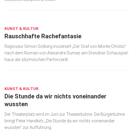
Kunst & Kultur
APR. 26, 2017
Lifestyle
KUNST & KULTUR
Ausflug & Reise
Rauschhafte Rachefantasie
Podcast
Regisseur Simon Solberg inszeniert „Der Graf von Monte Christo“
Top Branchen
nach dem Roman von Alexandre Dumas am Dresdner Schau­spiel­
haus als stürmischen Parforceritt.
SACHSEN IN PARIS
APR. 8, 2017
KUNST & KULTUR
Die Stunde da wir nichts voneinander
wussten
Der Theaterplatz wird im Juni zur Theaterbühne. Die Bürgerbühne
bringt Peter Handke’s „Die Stunde da wir nichts voneinander
wussten“ zur Aufführung.