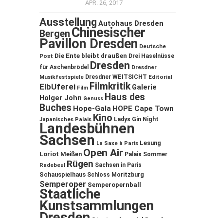
APR. 26, 2017
Ausstellung
Autohaus Dresden
Chinesischer
Bergen
Pavillon Dresden
Deutsche
Die Ente bleibt draußen
Post
Drei Haselnüsse
Dresden
für Aschenbrödel
Dresdner
Musikfestspiele
Dresdner WEITSICHT
Editorial
Filmkritik
ElbUferei
Galerie
Film
Haus des
Holger John
Genuss
Buches
Hope-Gala
HOPE Cape Town
Kino
Ladys Gin Night
Japanisches Palais
Landesbühnen
Sachsen
Lesung
La Saxe à Paris
Open Air
Loriot
Meißen
Palais Sommer
Rügen
Sachsen in Paris
Radebeul
Schauspielhaus
Schloss Moritzburg
Semperoper
Semperopernball
Staatliche
Kunstsammlungen
Dresden