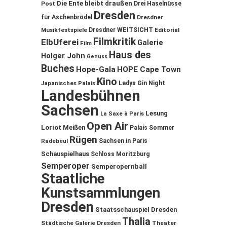
Die Ente bleibt draußen
Post
Drei Haselnüsse
Dresden
für Aschenbrödel
Dresdner
Musikfestspiele
Dresdner WEITSICHT
Editorial
Filmkritik
ElbUferei
Galerie
Film
Haus des
Holger John
Genuss
Buches
Hope-Gala
HOPE Cape Town
Kino
Ladys Gin Night
Japanisches Palais
Landesbühnen
Sachsen
Lesung
La Saxe à Paris
Open Air
Loriot
Meißen
Palais Sommer
Rügen
Sachsen in Paris
Radebeul
Schauspielhaus
Schloss Moritzburg
Semperoper
Semperopernball
Staatliche
Kunstsammlungen
Dresden
Staatsschauspiel Dresden
Thalia
Städtische Galerie Dresden
Theater