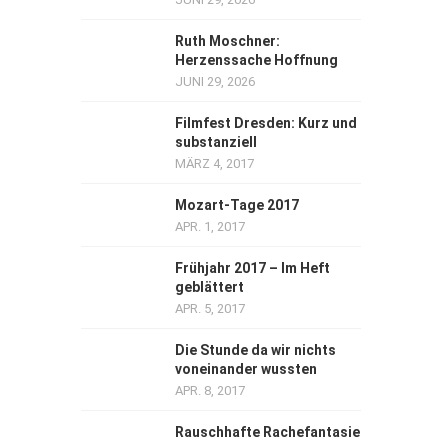
Ruth Moschner:
Herzenssache Hoffnung
JUNI 29, 2026
Filmfest Dresden: Kurz und
substanziell
MÄRZ 4, 2017
Mozart-Tage 2017
APR. 1, 2017
Frühjahr 2017 – Im Heft
geblättert
APR. 5, 2017
Die Stunde da wir nichts
voneinander wussten
APR. 8, 2017
Rauschhafte Rachefantasie