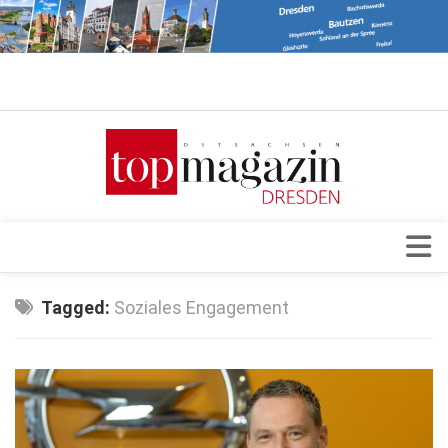
Verkaufsstellen
Abonnement
Kontakt, Impressum
Datenschutzerklärung
AGB
Architektur & Design
Tagged:
Soziales Engagement
Top Gesundheitsforum Dresden / Ostsachsen
Events
Mediadaten
Genuss
Geschäft
gesund & schön