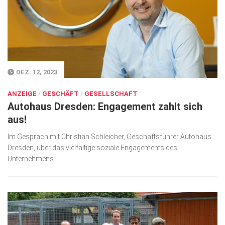
Gesellschaft
Kunst & Kultur
Lifestyle
Ausflug & Reise
DEZ. 12, 2023
Podcast
ANZEIGE
/
GESCHÄFT
/
GESELLSCHAFT
Autohaus Dresden: Engagement zahlt sich
Top Branchen
aus!
SACHSEN IN PARIS
Im Gespräch mit Christian Schleicher, Geschäftsführer Autohaus
Dresden, über das vielfältige soziale Engagements des
Unternehmens.