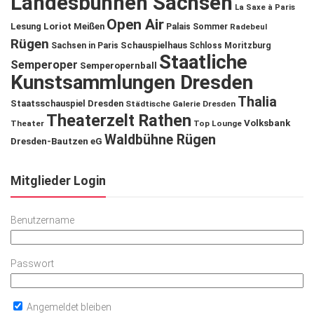
Landesbühnen Sachsen
La Saxe à Paris
Open Air
Lesung
Loriot
Meißen
Palais Sommer
Radebeul
Rügen
Schauspielhaus
Sachsen in Paris
Schloss Moritzburg
Staatliche
Semperoper
Semperopernball
Kunstsammlungen Dresden
Thalia
Staatsschauspiel Dresden
Städtische Galerie Dresden
Theaterzelt Rathen
Volksbank
Theater
Top Lounge
Waldbühne Rügen
Dresden-Bautzen eG
Mitglieder Login
Benutzername
Passwort
Angemeldet bleiben