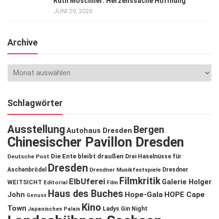
Ruth Moschner: Herzenssache Hoffnung
JUNI 29, 2026
Archive
Schlagwörter
Ausstellung
Bergen
Autohaus Dresden
Chinesischer Pavillon Dresden
Die Ente bleibt draußen
Deutsche Post
Drei Haselnüsse für
Dresden
Aschenbrödel
Dresdner Musikfestspiele
Dresdner
Filmkritik
ElbUferei
Galerie Holger
WEITSICHT
Editorial
Film
Haus des Buches
John
Hope-Gala
HOPE Cape
Genuss
Kino
Town
Ladys Gin Night
Japanisches Palais