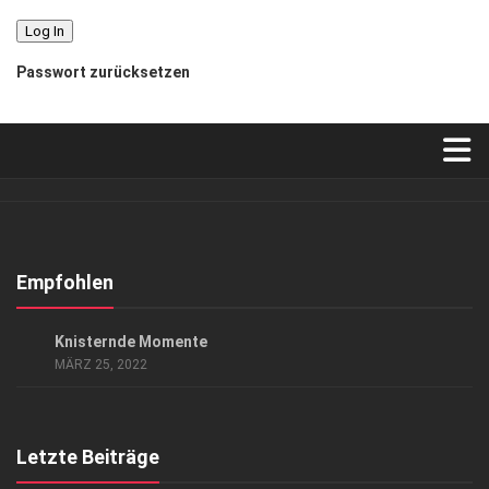
Passwort zurücksetzen
Verkaufsstellen
Abonnement
Kontakt, Impressum
Empfohlen
Datenschutzerklärung
ANZEIGE
/
LIFESTYLE
Knisternde Momente
AGB
MÄRZ 25, 2022
Top Gesundheitsforum Dresden / Ostsachsen
Mediadaten
Letzte Beiträge