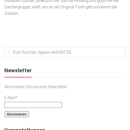
Elisabeth Gürtler, Di­rek­torin der Sacher Hol­ding und gute Fee der
Sachergruppe, weiß, wo es die Original Torte gibt und kennt die
Kunst & Kultur
Zutaten.
Lifestyle
Ausflug & Reise
Podcast
Top Branchen
SACHSEN IN PARIS
Newsletter
Abonnieren Sie unseren Newsletter
E-Mail*