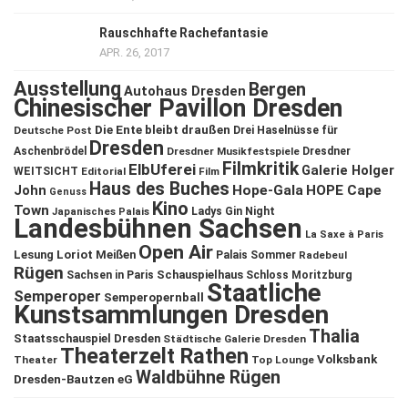
Rauschhafte Rachefantasie
APR. 26, 2017
Ausstellung
Bergen
Autohaus Dresden
Chinesischer Pavillon Dresden
Die Ente bleibt draußen
Deutsche Post
Drei Haselnüsse für
Dresden
Aschenbrödel
Dresdner Musikfestspiele
Dresdner
Filmkritik
ElbUferei
Galerie Holger
WEITSICHT
Editorial
Film
Haus des Buches
John
Hope-Gala
HOPE Cape
Genuss
Kino
Town
Ladys Gin Night
Japanisches Palais
Landesbühnen Sachsen
La Saxe à Paris
Open Air
Lesung
Loriot
Meißen
Palais Sommer
Radebeul
Rügen
Schauspielhaus
Sachsen in Paris
Schloss Moritzburg
Staatliche
Semperoper
Semperopernball
Kunstsammlungen Dresden
Thalia
Staatsschauspiel Dresden
Städtische Galerie Dresden
Theaterzelt Rathen
Volksbank
Theater
Top Lounge
Waldbühne Rügen
Dresden-Bautzen eG