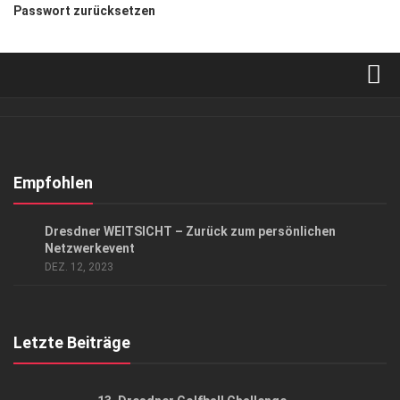
Passwort zurücksetzen
Verkaufsstellen
Abonnement
Kontakt, Impressum
Empfohlen
Datenschutzerklärung
ANZEIGE
/
EVENTS
/
GESCHÄFT
Dresdner WEITSICHT – Zurück zum persönlichen
AGB
Netzwerkevent
DEZ. 12, 2023
Top Gesundheitsforum Dresden / Ostsachsen
Mediadaten
Letzte Beiträge