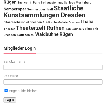
Rügen
Schauspielhaus
Sachsen in Paris
Schloss Moritzburg
Staatliche
Semperoper
Semperopernball
Kunstsammlungen Dresden
Thalia
Staatsschauspiel Dresden
Städtische Galerie Dresden
Theaterzelt Rathen
Volksbank
Theater
Top Lounge
Waldbühne Rügen
Dresden-Bautzen eG
Mitglieder Login
Benutzername
Passwort
Angemeldet bleiben