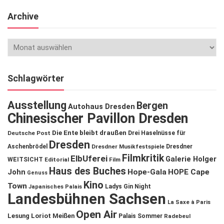
Archive
Schlagwörter
Ausstellung
Bergen
Autohaus Dresden
Chinesischer Pavillon Dresden
Die Ente bleibt draußen
Deutsche Post
Drei Haselnüsse für
Dresden
Aschenbrödel
Dresdner Musikfestspiele
Dresdner
Filmkritik
ElbUferei
Galerie Holger
WEITSICHT
Editorial
Film
Haus des Buches
John
Hope-Gala
HOPE Cape
Genuss
Kino
Town
Ladys Gin Night
Japanisches Palais
Landesbühnen Sachsen
La Saxe à Paris
Open Air
Lesung
Loriot
Meißen
Palais Sommer
Radebeul