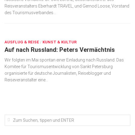
Reisveranstal­ters Eberhardt TRAVEL, und Gernod Loose, Vorstand
Kunst & Kultur
des Tourismusverbandes...
Lifestyle
JUNI 29, 2018
Ausflug & Reise
Podcast
AUSFLUG & REISE
/
KUNST & KULTUR
Auf nach Russland: Peters Vermächtnis
Top Branchen
Wir folgten im Mai spontan einer Einladung nach Russland. Das
SACHSEN IN PARIS
Komitee für Tourismusentwicklung von Sankt Petersburg
organisierte für deutsche Journalisten, Reiseblogger und
Reiseveranstalter eine...