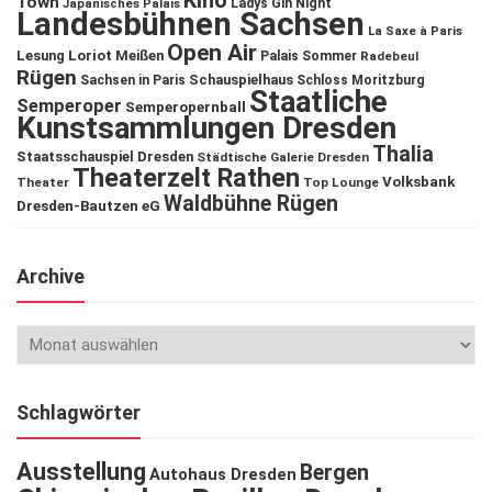
Kino
Town
Ladys Gin Night
Japanisches Palais
Landesbühnen Sachsen
La Saxe à Paris
Open Air
Lesung
Loriot
Meißen
Palais Sommer
Radebeul
Rügen
Schauspielhaus
Sachsen in Paris
Schloss Moritzburg
Staatliche
Semperoper
Semperopernball
Kunstsammlungen Dresden
Thalia
Staatsschauspiel Dresden
Städtische Galerie Dresden
Theaterzelt Rathen
Volksbank
Theater
Top Lounge
Waldbühne Rügen
Dresden-Bautzen eG
Archive
Schlagwörter
Ausstellung
Bergen
Autohaus Dresden