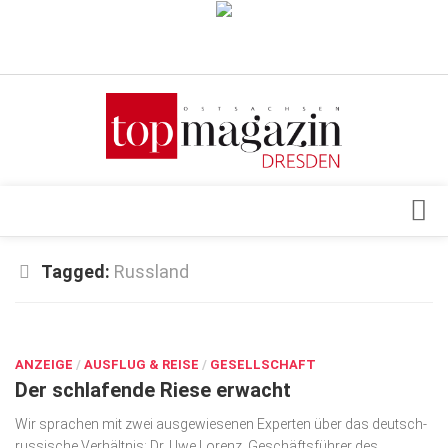
Verkaufsstellen
Abonnement
Kontakt, Impressum
Datenschutzerklärung
AGB
Architektur & Design
Tagged:
Russland
Top Gesundheitsforum Dresden / Ostsachsen
Events
Mediadaten
JULI 3, 2018
Genuss
ANZEIGE
Geschäft
/
AUSFLUG & REISE
/
GESELLSCHAFT
Der schlafende Riese erwacht
gesund & schön
Wir sprachen mit zwei ausgewiesenen Experten über das deutsch-
Gesellschaft
russische Verhältnis: Dr. Uwe Lorenz, Geschäftsführer des