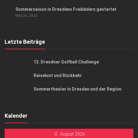
Datenschutzerklärung
AUSFLUG & REISE
Sommersaison in Dresdens Freibädern gestartet
AGB
MAI 26, 2023
Top Gesundheitsforum Dresden / Ostsachsen
Mediadaten
Letzte Beiträge
13. Dresdner Golfball Challenge
Reiselust und Rückkehr
Sommertheater in Dresden und der Region
Kalender
August 2026