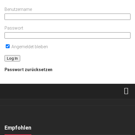
Benutzername
Passwort
Angemeldet bleiben
Passwort zurücksetzen
Verkaufsstellen
Abonnement
Kontakt, Impressum
Empfohlen