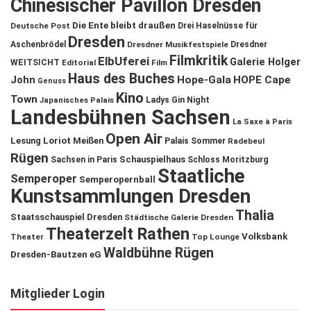
Chinesischer Pavillon Dresden
Die Ente bleibt draußen
Deutsche Post
Drei Haselnüsse für
Dresden
Aschenbrödel
Dresdner Musikfestspiele
Dresdner
Filmkritik
ElbUferei
Galerie Holger
WEITSICHT
Editorial
Film
Haus des Buches
John
Hope-Gala
HOPE Cape
Genuss
Kino
Town
Ladys Gin Night
Japanisches Palais
Landesbühnen Sachsen
La Saxe à Paris
Open Air
Lesung
Loriot
Meißen
Palais Sommer
Radebeul
Rügen
Schauspielhaus
Sachsen in Paris
Schloss Moritzburg
Staatliche
Semperoper
Semperopernball
Kunstsammlungen Dresden
Thalia
Staatsschauspiel Dresden
Städtische Galerie Dresden
Theaterzelt Rathen
Volksbank
Theater
Top Lounge
Waldbühne Rügen
Dresden-Bautzen eG
Mitglieder Login