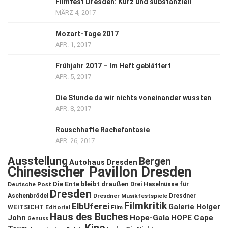
Filmfest Dresden: Kurz und substanziell
MÄRZ 4, 2017
Mozart-Tage 2017
APR. 1, 2017
Frühjahr 2017 – Im Heft geblättert
APR. 5, 2017
Die Stunde da wir nichts voneinander wussten
APR. 8, 2017
Rauschhafte Rachefantasie
APR. 26, 2017
Ausstellung
Bergen
Autohaus Dresden
Chinesischer Pavillon Dresden
Die Ente bleibt draußen
Deutsche Post
Drei Haselnüsse für
Dresden
Aschenbrödel
Dresdner Musikfestspiele
Dresdner
Filmkritik
ElbUferei
Galerie Holger
WEITSICHT
Editorial
Film
Haus des Buches
John
Hope-Gala
HOPE Cape
Genuss