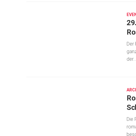
12,
2022
EVE
29
Ro
Der 
ganz
der...
JULI
4,
2017
ARC
Ro
Sc
Die 
roma
beso