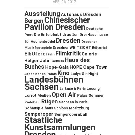
APR. 26, 2017
Ausstellung
Autohaus Dresden
Chinesischer
Bergen
Pavillon Dresden
Deutsche
Die Ente bleibt draußen
Post
Drei Haselnüsse
Dresden
für Aschenbrödel
Dresdner
Musikfestspiele
Dresdner WEITSICHT
Editorial
Filmkritik
ElbUferei
Galerie
Film
Haus des
Holger John
Genuss
Buches
Hope-Gala
HOPE Cape Town
Kino
Ladys Gin Night
Japanisches Palais
Landesbühnen
Sachsen
Lesung
La Saxe à Paris
Open Air
Loriot
Meißen
Palais Sommer
Rügen
Sachsen in Paris
Radebeul
Schauspielhaus
Schloss Moritzburg
Semperoper
Semperopernball
Staatliche
Kunstsammlungen
Dresden