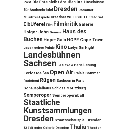
Die Ente bleibt draußen
Post
Drei Haselnüsse
Dresden
für Aschenbrödel
Dresdner
Musikfestspiele
Dresdner WEITSICHT
Editorial
Filmkritik
ElbUferei
Galerie
Film
Haus des
Holger John
Genuss
Buches
Hope-Gala
HOPE Cape Town
Kino
Ladys Gin Night
Japanisches Palais
Landesbühnen
Sachsen
Lesung
La Saxe à Paris
Open Air
Loriot
Meißen
Palais Sommer
Rügen
Sachsen in Paris
Radebeul
Schauspielhaus
Schloss Moritzburg
Semperoper
Semperopernball
Staatliche
Kunstsammlungen
Dresden
Staatsschauspiel Dresden
Thalia
Städtische Galerie Dresden
Theater