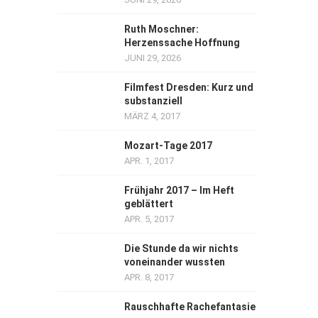
Ruth Moschner:
Herzenssache Hoffnung
JUNI 29, 2026
Filmfest Dresden: Kurz und
substanziell
MÄRZ 4, 2017
Mozart-Tage 2017
APR. 1, 2017
Frühjahr 2017 – Im Heft
geblättert
APR. 5, 2017
Die Stunde da wir nichts
voneinander wussten
APR. 8, 2017
Rauschhafte Rachefantasie