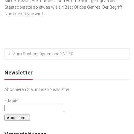
Mit der Revue „Hier und Jetzt und Himmelblau“ gelingt an der
Staatsoperette so etwas wie ein Best Of des Genres. Der Begriff
Kunst & Kultur
Nummernrevue wird...
Lifestyle
Ausflug & Reise
Podcast
Top Branchen
SACHSEN IN PARIS
Newsletter
Abonnieren Sie unseren Newsletter
E-Mail*