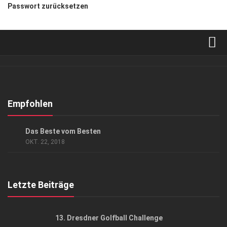
Passwort zurücksetzen
Verkaufsstellen
Abonnement
Kontakt, Impressum
Empfohlen
Datenschutzerklärung
ANZEIGE
/
GESCHÄFT
/
GESELLSCHAFT
Das Beste vom Besten
AGB
OKT. 22, 2018
Top Gesundheitsforum Dresden / Ostsachsen
Mediadaten
Letzte Beiträge
13. Dresdner Golfball Challenge