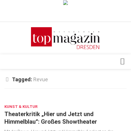
Verkaufsstellen
Abonnement
Kontakt, Impressum
Datenschutzerklärung
AGB
Architektur & Design
Tagged:
Revue
Top Gesundheitsforum Dresden / Ostsachsen
Events
Mediadaten
OKT. 8, 2019
Genuss
KUNST & KULTUR
Geschäft
Theaterkritik „Hier und Jetzt und
gesund & schön
Himmelblau“: Großes Showtheater
Gesellschaft