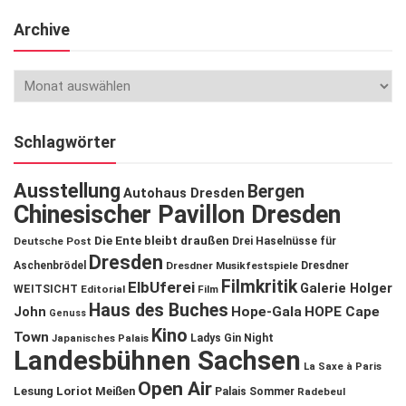
Archive
Schlagwörter
Ausstellung
Bergen
Autohaus Dresden
Chinesischer Pavillon Dresden
Die Ente bleibt draußen
Deutsche Post
Drei Haselnüsse für
Dresden
Aschenbrödel
Dresdner Musikfestspiele
Dresdner
Filmkritik
ElbUferei
Galerie Holger
WEITSICHT
Editorial
Film
Haus des Buches
John
Hope-Gala
HOPE Cape
Genuss
Kino
Town
Ladys Gin Night
Japanisches Palais
Landesbühnen Sachsen
La Saxe à Paris
Open Air
Lesung
Loriot
Meißen
Palais Sommer
Radebeul