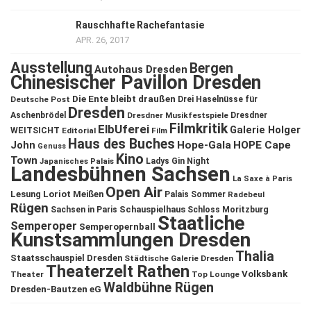
Rauschhafte Rachefantasie
APR. 26, 2017
Ausstellung
Bergen
Autohaus Dresden
Chinesischer Pavillon Dresden
Die Ente bleibt draußen
Deutsche Post
Drei Haselnüsse für
Dresden
Aschenbrödel
Dresdner Musikfestspiele
Dresdner
Filmkritik
ElbUferei
Galerie Holger
WEITSICHT
Editorial
Film
Haus des Buches
John
Hope-Gala
HOPE Cape
Genuss
Kino
Town
Ladys Gin Night
Japanisches Palais
Landesbühnen Sachsen
La Saxe à Paris
Open Air
Lesung
Loriot
Meißen
Palais Sommer
Radebeul
Rügen
Schauspielhaus
Sachsen in Paris
Schloss Moritzburg
Staatliche
Semperoper
Semperopernball
Kunstsammlungen Dresden
Thalia
Staatsschauspiel Dresden
Städtische Galerie Dresden
Theaterzelt Rathen
Volksbank
Theater
Top Lounge
Waldbühne Rügen
Dresden-Bautzen eG