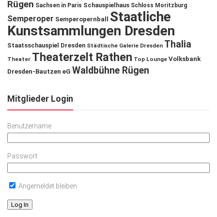
Rügen
Schauspielhaus
Sachsen in Paris
Schloss Moritzburg
Staatliche
Semperoper
Semperopernball
Kunstsammlungen Dresden
Thalia
Staatsschauspiel Dresden
Städtische Galerie Dresden
Theaterzelt Rathen
Volksbank
Theater
Top Lounge
Waldbühne Rügen
Dresden-Bautzen eG
Mitglieder Login
Benutzername
Passwort
Angemeldet bleiben