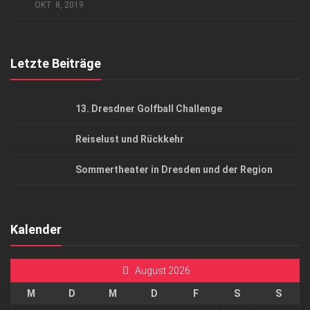
AGB
OKT. 8, 2019
Top Gesundheitsforum Dresden / Ostsachsen
Mediadaten
Letzte Beiträge
13. Dresdner Golfball Challenge
Reiselust und Rückkehr
Sommertheater in Dresden und der Region
Kalender
August 2026
M
D
M
D
F
S
S