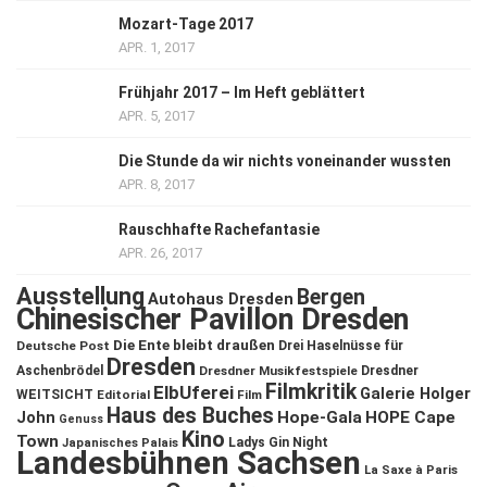
Mozart-Tage 2017
APR. 1, 2017
Frühjahr 2017 – Im Heft geblättert
APR. 5, 2017
Die Stunde da wir nichts voneinander wussten
APR. 8, 2017
Rauschhafte Rachefantasie
APR. 26, 2017
Ausstellung
Bergen
Autohaus Dresden
Chinesischer Pavillon Dresden
Die Ente bleibt draußen
Deutsche Post
Drei Haselnüsse für
Dresden
Aschenbrödel
Dresdner Musikfestspiele
Dresdner
Filmkritik
ElbUferei
Galerie Holger
WEITSICHT
Editorial
Film
Haus des Buches
John
Hope-Gala
HOPE Cape
Genuss
Kino
Town
Ladys Gin Night
Japanisches Palais
Landesbühnen Sachsen
La Saxe à Paris