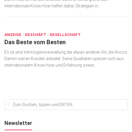
internationale Know-how helfen dabei, Strategien in...
Kunst & Kultur
Lifestyle
OKT. 22, 2018
Ausflug & Reise
ANZEIGE
/
GESCHÄFT
/
GESELLSCHAFT
Das Beste vom Besten
Podcast
Top Branchen
Es ist eine Vermögensverwaltung der etwas anderen Art, die Rocco
Damm seinen Kunden anbietet. Seine Qualitäten speisen sich aus
SACHSEN IN PARIS
internationalem Know-how und Erfahrung sowie...
Newsletter