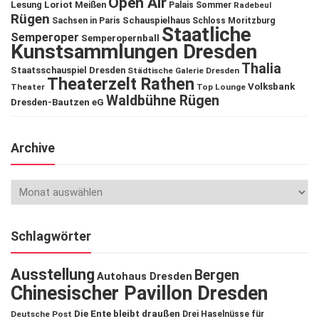
Open Air
Lesung
Loriot
Meißen
Palais Sommer
Radebeul
Rügen
Schauspielhaus
Sachsen in Paris
Schloss Moritzburg
Staatliche
Semperoper
Semperopernball
Kunstsammlungen Dresden
Thalia
Staatsschauspiel Dresden
Städtische Galerie Dresden
Theaterzelt Rathen
Volksbank
Theater
Top Lounge
Waldbühne Rügen
Dresden-Bautzen eG
Archive
Schlagwörter
Ausstellung
Bergen
Autohaus Dresden
Chinesischer Pavillon Dresden
Die Ente bleibt draußen
Deutsche Post
Drei Haselnüsse für