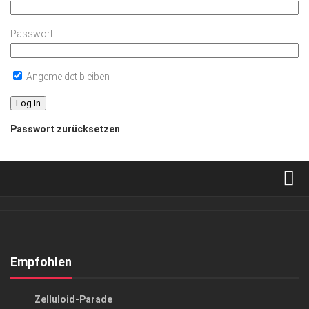
Passwort
Angemeldet bleiben
Passwort zurücksetzen
Verkaufsstellen
Abonnement
Kontakt, Impressum
Empfohlen
Datenschutzerklärung
KUNST & KULTUR
Zelluloid-Parade