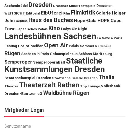
Dresden
Aschenbrödel
Dresdner Musikfestspiele
Dresdner
Filmkritik
ElbUferei
Galerie Holger
WEITSICHT
Editorial
Film
Haus des Buches
John
Hope-Gala
HOPE Cape
Genuss
Kino
Town
Ladys Gin Night
Japanisches Palais
Landesbühnen Sachsen
La Saxe à Paris
Open Air
Lesung
Loriot
Meißen
Palais Sommer
Radebeul
Rügen
Schauspielhaus
Sachsen in Paris
Schloss Moritzburg
Staatliche
Semperoper
Semperopernball
Kunstsammlungen Dresden
Thalia
Staatsschauspiel Dresden
Städtische Galerie Dresden
Theaterzelt Rathen
Volksbank
Theater
Top Lounge
Waldbühne Rügen
Dresden-Bautzen eG
Mitglieder Login
Benutzername