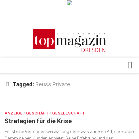
Verkaufsstellen
Abonnement
Kontakt, Impressum
Datenschutzerklärung
AGB
Architektur & Design
Tagged:
Reuss Private
Top Gesundheitsforum Dresden / Ostsachsen
Events
Mediadaten
MÄRZ 25, 2020
Genuss
ANZEIGE
Geschäft
/
GESCHÄFT
/
GESELLSCHAFT
Strategien für die Krise
gesund & schön
Es ist eine Vermögensverwaltung der etwas anderen Art, die Rocco
Gesellschaft
Damm seinen Kunden anbietet. Seine Erfahrung und das