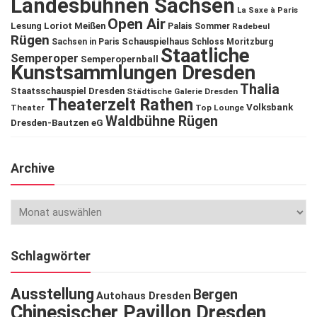
Landesbühnen Sachsen
La Saxe à Paris
Open Air
Lesung
Loriot
Meißen
Palais Sommer
Radebeul
Rügen
Schauspielhaus
Sachsen in Paris
Schloss Moritzburg
Staatliche
Semperoper
Semperopernball
Kunstsammlungen Dresden
Thalia
Staatsschauspiel Dresden
Städtische Galerie Dresden
Theaterzelt Rathen
Volksbank
Theater
Top Lounge
Waldbühne Rügen
Dresden-Bautzen eG
Archive
Schlagwörter
Ausstellung
Bergen
Autohaus Dresden
Chinesischer Pavillon Dresden