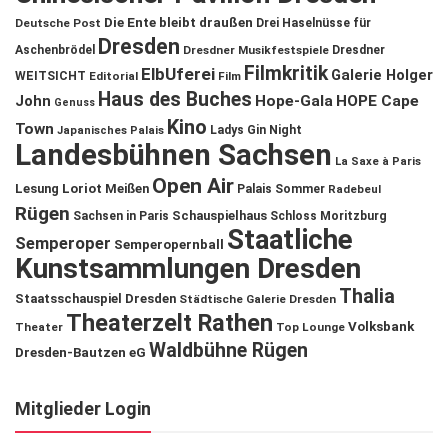
Die Ente bleibt draußen
Deutsche Post
Drei Haselnüsse für
Dresden
Aschenbrödel
Dresdner Musikfestspiele
Dresdner
Filmkritik
ElbUferei
Galerie Holger
WEITSICHT
Editorial
Film
Haus des Buches
John
Hope-Gala
HOPE Cape
Genuss
Kino
Town
Ladys Gin Night
Japanisches Palais
Landesbühnen Sachsen
La Saxe à Paris
Open Air
Lesung
Loriot
Meißen
Palais Sommer
Radebeul
Rügen
Schauspielhaus
Sachsen in Paris
Schloss Moritzburg
Staatliche
Semperoper
Semperopernball
Kunstsammlungen Dresden
Thalia
Staatsschauspiel Dresden
Städtische Galerie Dresden
Theaterzelt Rathen
Volksbank
Theater
Top Lounge
Waldbühne Rügen
Dresden-Bautzen eG
Mitglieder Login