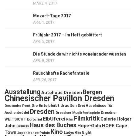
MÄRZ 4, 2017
Mozart-Tage 2017
APR. 1, 2017
Frühjahr 2017 – Im Heft geblättert
APR. 5, 2017
Die Stunde da wir nichts voneinander wussten
APR. 8, 2017
Rauschhafte Rachefantasie
APR. 26, 2017
Ausstellung
Bergen
Autohaus Dresden
Chinesischer Pavillon Dresden
Die Ente bleibt draußen
Deutsche Post
Drei Haselnüsse für
Dresden
Aschenbrödel
Dresdner Musikfestspiele
Dresdner
Filmkritik
ElbUferei
Galerie Holger
WEITSICHT
Editorial
Film
Haus des Buches
John
Hope-Gala
HOPE Cape
Genuss
Kino
Town
Ladys Gin Night
Japanisches Palais