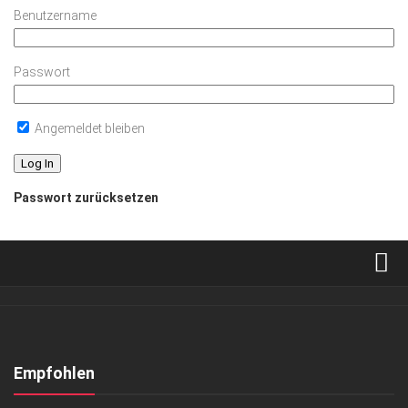
Benutzername
Passwort
Angemeldet bleiben
Passwort zurücksetzen
Verkaufsstellen
Abonnement
Kontakt, Impressum
Empfohlen
Datenschutzerklärung
ANZEIGE
/
GESCHÄFT