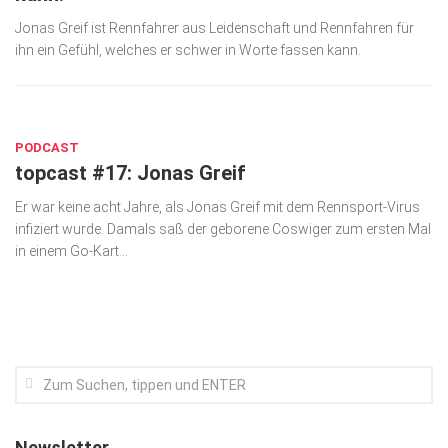
Jonas Greif ist Rennfahrer aus Leidenschaft und Rennfahren für
Kunst & Kultur
ihn ein Gefühl, welches er schwer in Worte fassen kann.
Lifestyle
Ausflug & Reise
DEZ. 6, 2021
Podcast
PODCAST
topcast #17: Jonas Greif
Top Branchen
Er war keine acht Jahre, als Jonas Greif mit dem Rennsport-Virus
SACHSEN IN PARIS
infiziert wurde. Damals saß der geborene Coswiger zum ersten Mal
in einem Go-Kart...
Newsletter