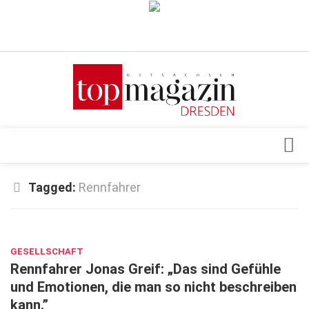
Verkaufsstellen
Abonnement
Kontakt, Impressum
Datenschutzerklärung
AGB
Architektur & Design
Tagged:
Rennfahrer
Top Gesundheitsforum Dresden / Ostsachsen
Events
Mediadaten
MÄRZ 21, 2024
Genuss
GESELLSCHAFT
Geschäft
Rennfahrer Jonas Greif: „Das sind Gefühle
gesund & schön
und Emotionen, die man so nicht beschreiben
kann.”
Gesellschaft