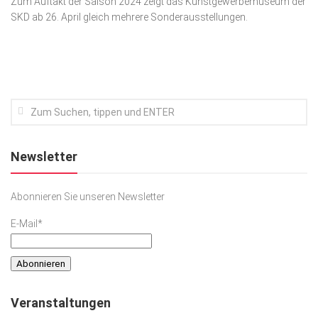
Zum Auftakt der Saison 2024 zeigt das Kunstgewerbemuseum der
SKD ab 26. April gleich mehrere Sonderausstellungen.
Kunst & Kultur
Lifestyle
Ausflug & Reise
Podcast
Top Branchen
SACHSEN IN PARIS
Newsletter
Abonnieren Sie unseren Newsletter
E-Mail*
Veranstaltungen