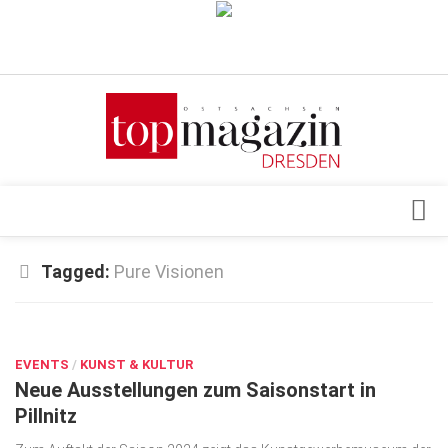
Verkaufsstellen
Abonnement
Kontakt, Impressum
Datenschutzerklärung
AGB
Architektur & Design
Tagged:
Pure Visionen
Top Gesundheitsforum Dresden / Ostsachsen
Events
Mediadaten
APR. 25, 2024
Genuss
EVENTS
Geschäft
/
KUNST & KULTUR
Neue Ausstellungen zum Saisonstart in
gesund & schön
Pillnitz
Gesellschaft