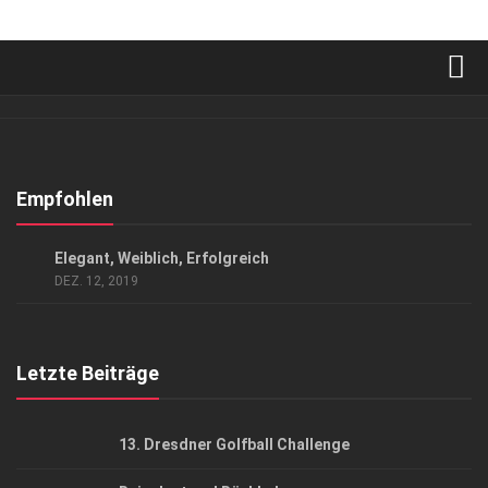
Verkaufsstellen
Abonnement
Kontakt, Impressum
Empfohlen
Datenschutzerklärung
GESCHÄFT
/
GESELLSCHAFT
Elegant, Weiblich, Erfolgreich
AGB
DEZ. 12, 2019
Top Gesundheitsforum Dresden / Ostsachsen
Mediadaten
Letzte Beiträge
13. Dresdner Golfball Challenge