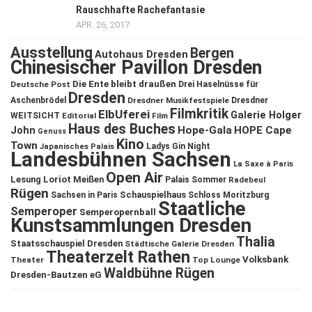
Rauschhafte Rachefantasie
APR. 26, 2017
Ausstellung
Bergen
Autohaus Dresden
Chinesischer Pavillon Dresden
Die Ente bleibt draußen
Deutsche Post
Drei Haselnüsse für
Dresden
Aschenbrödel
Dresdner Musikfestspiele
Dresdner
Filmkritik
ElbUferei
Galerie Holger
WEITSICHT
Editorial
Film
Haus des Buches
John
Hope-Gala
HOPE Cape
Genuss
Kino
Town
Ladys Gin Night
Japanisches Palais
Landesbühnen Sachsen
La Saxe à Paris
Open Air
Lesung
Loriot
Meißen
Palais Sommer
Radebeul
Rügen
Schauspielhaus
Sachsen in Paris
Schloss Moritzburg
Staatliche
Semperoper
Semperopernball
Kunstsammlungen Dresden
Thalia
Staatsschauspiel Dresden
Städtische Galerie Dresden
Theaterzelt Rathen
Volksbank
Theater
Top Lounge
Waldbühne Rügen
Dresden-Bautzen eG