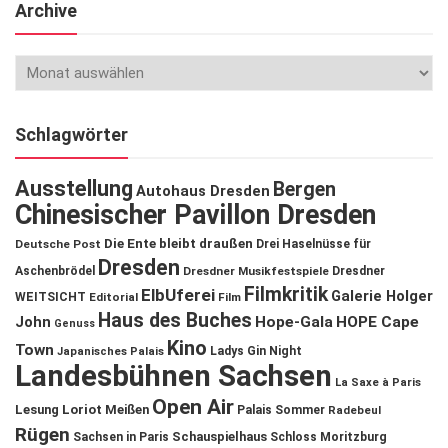
Archive
Schlagwörter
Ausstellung
Bergen
Autohaus Dresden
Chinesischer Pavillon Dresden
Die Ente bleibt draußen
Deutsche Post
Drei Haselnüsse für
Dresden
Aschenbrödel
Dresdner Musikfestspiele
Dresdner
Filmkritik
ElbUferei
Galerie Holger
WEITSICHT
Editorial
Film
Haus des Buches
John
Hope-Gala
HOPE Cape
Genuss
Kino
Town
Ladys Gin Night
Japanisches Palais
Landesbühnen Sachsen
La Saxe à Paris
Open Air
Lesung
Loriot
Meißen
Palais Sommer
Radebeul
Rügen
Schauspielhaus
Sachsen in Paris
Schloss Moritzburg