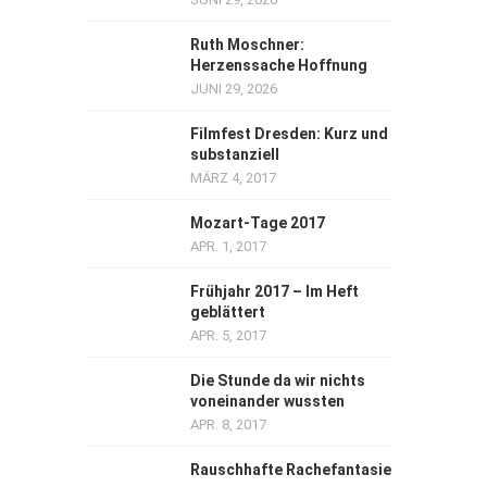
Ruth Moschner:
Herzenssache Hoffnung
JUNI 29, 2026
Filmfest Dresden: Kurz und
substanziell
MÄRZ 4, 2017
Mozart-Tage 2017
APR. 1, 2017
Frühjahr 2017 – Im Heft
geblättert
APR. 5, 2017
Die Stunde da wir nichts
voneinander wussten
APR. 8, 2017
Rauschhafte Rachefantasie