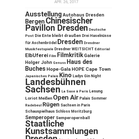
APR. 26, 2017
Ausstellung
Autohaus Dresden
Chinesischer
Bergen
Pavillon Dresden
Deutsche
Die Ente bleibt draußen
Post
Drei Haselnüsse
Dresden
für Aschenbrödel
Dresdner
Musikfestspiele
Dresdner WEITSICHT
Editorial
Filmkritik
ElbUferei
Galerie
Film
Haus des
Holger John
Genuss
Buches
Hope-Gala
HOPE Cape Town
Kino
Ladys Gin Night
Japanisches Palais
Landesbühnen
Sachsen
Lesung
La Saxe à Paris
Open Air
Loriot
Meißen
Palais Sommer
Rügen
Sachsen in Paris
Radebeul
Schauspielhaus
Schloss Moritzburg
Semperoper
Semperopernball
Staatliche
Kunstsammlungen
Dresden