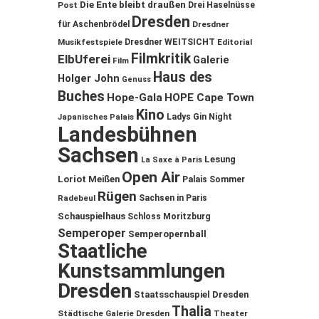
Die Ente bleibt draußen
Post
Drei Haselnüsse
Dresden
für Aschenbrödel
Dresdner
Musikfestspiele
Dresdner WEITSICHT
Editorial
Filmkritik
ElbUferei
Galerie
Film
Haus des
Holger John
Genuss
Buches
Hope-Gala
HOPE Cape Town
Kino
Ladys Gin Night
Japanisches Palais
Landesbühnen
Sachsen
Lesung
La Saxe à Paris
Open Air
Loriot
Meißen
Palais Sommer
Rügen
Sachsen in Paris
Radebeul
Schauspielhaus
Schloss Moritzburg
Semperoper
Semperopernball
Staatliche
Kunstsammlungen
Dresden
Staatsschauspiel Dresden
Thalia
Städtische Galerie Dresden
Theater